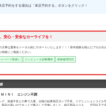
来店予約をする場合は「来店予約する」ボタンをクリック！
、安心・安全なカーライフを！
の大事な愛車をトータル的にサポートいたします！！！長年経験を積んだプロが分
お気軽にご相談ください。
ルトパーツ取扱い
コンピュータ診断機有
保険修理対応
績
 ＭＩＮＩ エンジン不調
ング、加速不良との事で入庫、点検の結果高圧ポンプ不良、イグニッションコイル
。部品が高いのでネットで購入して交換しました。純正部品よりも 万円以下で