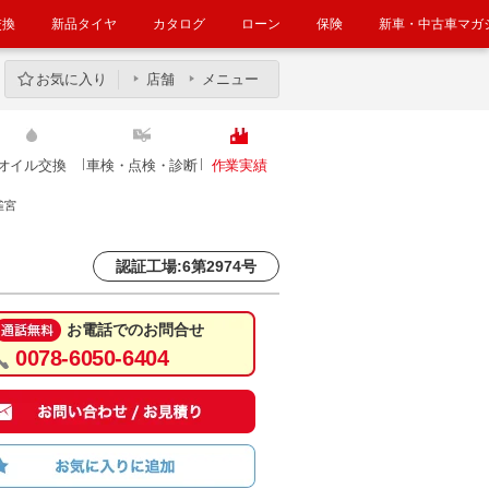
交換
新品タイヤ
カタログ
ローン
保険
新車・中古車マガ
お気に入り
店舗
メニュー
オイル交換
車検・点検・診断
作業実績
雀宮
認証工場:6第2974号
お電話でのお問合せ
0078-6050-6404