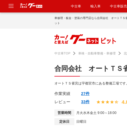
中古車
輸入車
中古車販売
車修理・板金・塗装の専門店なら合同会社 オートＴＳ
ット
中古車TOP
車検・自動車整備・車修理
北
合同会社 オートＴＳ
オートＴＳ雀宮は宇都宮市にある整備工場です
作業実績
27件
4.
レビュー
33件
営業時間
月火水木金土 9:00～18:00
定休日
日曜日