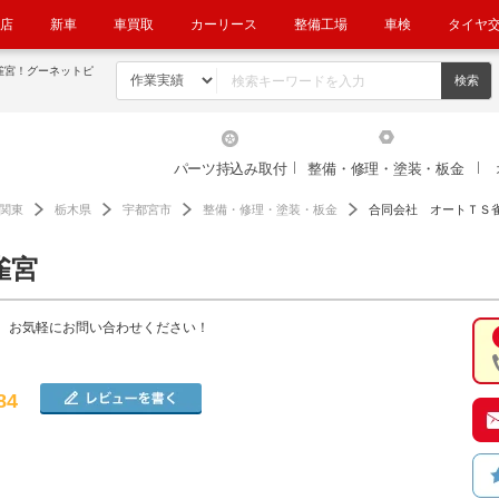
店
新車
車買取
カーリース
整備工場
車検
タイヤ
雀宮！グーネットピ
パーツ持込み取付
整備・修理・塗装・板金
関東
栃木県
宇都宮市
整備・修理・塗装・板金
合同会社 オートＴＳ
雀宮
。お気軽にお問い合わせください！
84