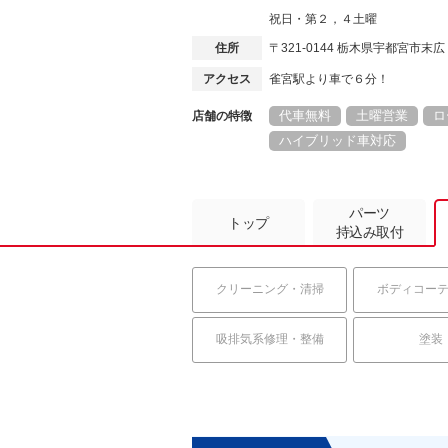
祝日・第２，４土曜
住所
〒321-0144 栃木県宇都宮市末
アクセス
雀宮駅より車で６分！
代車無料
土曜営業
ロ
店舗の特徴
ハイブリッド車対応
パーツ
トップ
持込み取付
クリーニング・清掃
ボディコー
吸排気系修理・整備
塗装