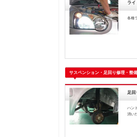
ライ
各種
サスペンション・足回り修理・整
足回
ハン
消い