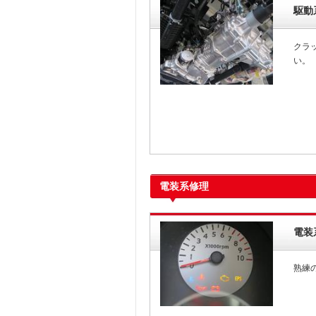
駆動
クラ
い。
電装系修理
電装
熟練