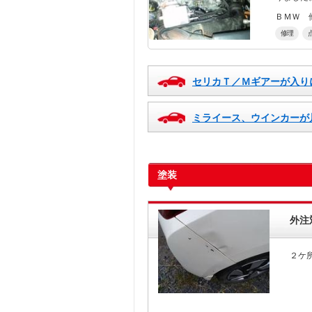
ＢＭＷ 
修理
セリカＴ／Ｍギアーが入り
ミライース、ウインカーが
塗装
外注
２ケ