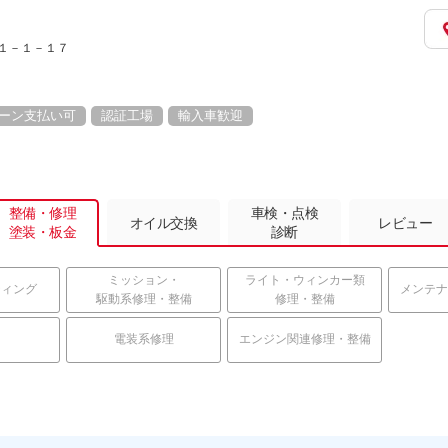
広１－１－１７
ーン支払い可
認証工場
輸入車歓迎
整備・修理
車検・点検
オイル交換
レビュー
塗装・板金
診断
ミッション・
ライト・ウィンカー類
ティング
メンテナ
駆動系修理・整備
修理・整備
電装系修理
エンジン関連修理・整備