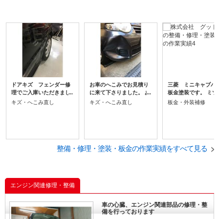
ドアキズ フェンダー修
お車のへこみでお見積り
三菱 ミニキャブ
理でご入庫いただきまし
に来て下さりました。 あ
板金塗装です。 ミツ
た！ ありがとうございま
りがとうございました＾
のミニキャブバンの
キズ・へこみ直し
キズ・へこみ直し
板金・外装補修
す＾＾ また何かありまし
＾ きれいに仕上がり良か
パーの板金塗装をし
たらご連絡ください。 板
ったです！！ 当店では、
た。 ありがとうござ
金、塗装でお困りの方、
ベテラン板金士がおりま
した！！ 板金・塗装
グッドテックにご相談下
す。 分らないことや気に
動車修理・キズ・へ
さい！ 保険修理など、な
なる事もお気軽にご相談
修理は交野市のグッ
んでもご相談ください。
整備・修理・塗装・板金の作業実績をすべて見る
ください！
ックにおまかせくだ
＾＾
エンジン関連修理・整備
車の心臓、エンジン関連部品の修理・整
備を行っております