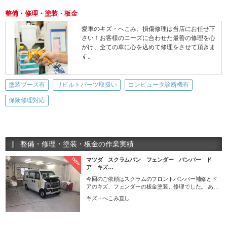
整備・修理・塗装・板金
愛車のキズ・へこみ、損傷修理は当店にお任せ下
さい！お客様のニーズに合わせた最善の修理を心
がけ、全ての車に心を込めて修理をさせて頂きま
す。
塗装ブース有
リビルトパーツ取扱い
コンピュータ診断機有
保険修理対応
整備・修理・塗装・板金の作業実績
new
マツダ スクラムバン フェンダー バンパー ド
ア キズ…
今回のご依頼はスクラムのフロントバンパー補修とド
アのキズ、フェンダーの板金塗装、修理でした。 あり
がとうございます＾＾ きれいに仕上がると気持ちいい
キズ・へこみ直し
ですよね＾＾