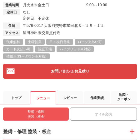
月火水木金土日
9:00～19:00
営業時間
なし
定休日
定休日 不定休
〒576-0017
大阪府交野市星田北３－１８－１１
住所
星田神出来交差点付近
アクセス
代車無料
土曜営業
日・祝日営業
ローン支払い可
カード支払い可
認証工場
ハイブリッド車対応
積載車(ローダウン車対応)
お問い合わせ/お見積り
地図・
トップ
レビュー
作業実績
メニュー
クーポン
整備・修理
オイル交換
塗装・板金
整備・修理 塗装・板金