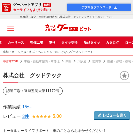
グーネットアプリ
無料
アプリをダウンロード
カーライフをより快適に！
車修理・板金・塗装の専門店なら株式会社 グッドテック！グーネットピット
取
カーリース
整備工場
車検
タイヤ交換
新品タイヤ
カタログ
ロー
車検・オイル交換・キズ・ヘコミクルマのことならグーネットピット
中古車TOP
車検・自動車整備・車修理
関西
大阪府
交野市
整備・修理・塗装
株式会社 グッドテック
認証工場：近運整認大第11172号
作業実績
15件
レビュー
3件
5.00
トータルカーライフサポート 車のことならおまかせください！