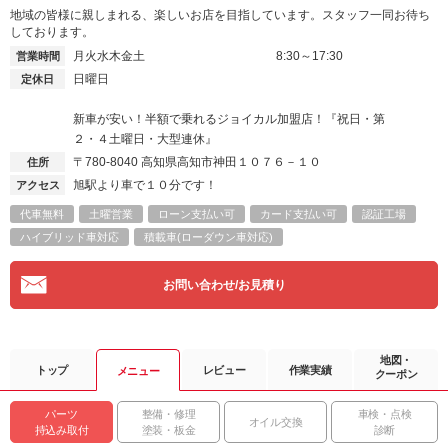
地域の皆様に親しまれる、楽しいお店を目指しています。スタッフ一同お待ち
しております。
月火水木金土
8:30～17:30
営業時間
日曜日
定休日
新車が安い！半額で乗れるジョイカル加盟店！『祝日・第
２・４土曜日・大型連休』
〒780-8040
高知県高知市神田１０７６－１０
住所
旭駅より車で１０分です！
アクセス
代車無料
土曜営業
ローン支払い可
カード支払い可
認証工場
ハイブリッド車対応
積載車(ローダウン車対応)
お問い合わせ/お見積り
地図・
トップ
レビュー
作業実績
メニュー
クーポン
パーツ
整備・修理
車検・点検
オイル交換
持込み取付
塗装・板金
診断