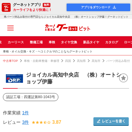
グーネットアプリ
無料
アプリをダウンロード
カーライフをより快適に！
車パーツ持込み取付の専門店ならジョイカル高知中央店 （株）オートショップ伊藤！グーネットピット
取
カーリース
整備工場
車検
タイヤ交換
新品タイヤ
カタログ
ロー
車検・オイル交換・キズ・ヘコミクルマのことならグーネットピット
中古車TOP
車検・自動車整備・車修理
四国
高知県
高知市
パーツ持込み取付
ジョイカル高知中央店 （株）オートシ
ョップ伊藤
認証工場：四運証第80-1043号
作業実績
1件
レビュー
3件
3.87