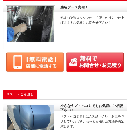
い！！ →http://matsuda
保険使用
交換
-motors.com ホームペー
塗装ブース完備！
ジ：「墨田区 車検」で
整備
ご検索を！
熟練の塗装スタッフが、「匠」の技術で仕上
トヨタ
げます！お気軽にお問合せ下さい！
エンジン交換
エンジン載せ替え
ナビスペシャル
Gエディション
アエラス
エスティマ
キズ・へこみ直し
小さなキズ・ヘコミでもお気軽にご相談
下さい！
キズ・ヘコミ直しはご相談下さい。お車を見
させていただき、もっとも適した方法を決定
致します。