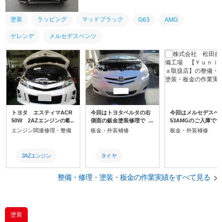
古車も販売しております。 https://www.goo-net.com/use
dcar_shop/0123903/showroom.html 弊社ホームページは
こちらから！！是非ご覧ください！！ →http://matsuda-
塗装
ラッピング
マッドブラック
G63
AMG
motors.com ホームページ：「墨田区 車検」でご検索
を！
ゲレンデ
メルセデスベンツ
トヨタ エスティマACR
今回はトヨタベルタの右
今回はメルセデスベ
50W 2AZエンジンの載
側面の鈑金塗装修理で
53AMGのご入庫で
せ替えを実施！！墨田区
す。 保険適用での修理な
リアバンパー左側と
エンジン関連修理・整備
板金・外装補修
板金・外装補修
周辺の車検・整備・板
のですが、他工場さんで
フラーカッターの損
金・塗装・事故修理・キ
新品で修理すると 車両の
す。 ちょうどセンサ
ズ、へこみ直し・パーツ
時価額を超えてしまい修
ついていない部分に
2AZエンジン
タイヤ
取付など、弊社にお任せ
理ができないということ
物があったそうです。
下さい！ gooで中古車も
で、 弊社にご相談いただ
て部品交換したいと
2AZ
トヨタ
販売しております。 http
整備・修理・塗装・板金の作業実績をすべて見る
きました。 中古部品を多
ですが、費用が高額
s://www.goo-net.com/u
数活用し、保険金額内に
ってしまうため、 可
ACR50
取付
sedcar_shop/0123903/s
収める修理方針となりま
限り補修したいとの
howroom.html 弊社ホー
した。
望をいただきました
ムページはこちらか
点検
修理
塗装
ら！！是非ご覧くださ