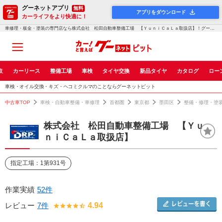
グーネットアプリ
無料
アプリをダウンロード
カーライフをより快適に！
車修理・板金・塗装の専門店なら株式会社 松田自動車整備工場 【ＹｕｎｉＣａＬａ取扱店】！グーネットピット
取
カーリース
整備工場
車検
タイヤ交換
新品タイヤ
カタログ
ロー
車検・オイル交換・キズ・ヘコミクルマのことならグーネットピット
中古車TOP
車検・自動車整備・車修理
首都圏
東京都
墨田区
整備・修理・塗
株式会社 松田自動車整備工場 【Ｙｕ
ｎｉＣａＬａ取扱店】
指定工場：1第931号
作業実績
52件
レビュー
7件
4.94