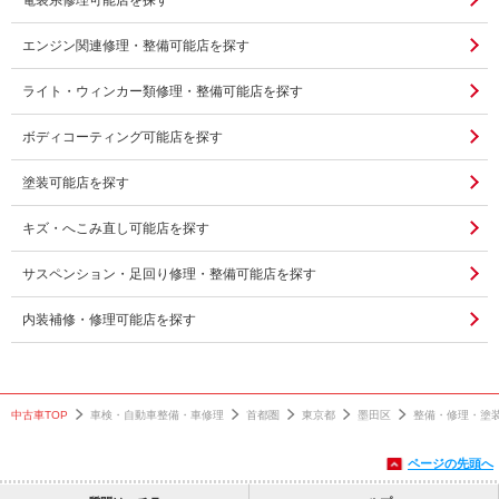
電装系修理可能店を探す
エンジン関連修理・整備可能店を探す
ライト・ウィンカー類修理・整備可能店を探す
ボディコーティング可能店を探す
塗装可能店を探す
キズ・へこみ直し可能店を探す
サスペンション・足回り修理・整備可能店を探す
内装補修・修理可能店を探す
中古車TOP
車検・自動車整備・車修理
首都圏
東京都
墨田区
整備・修理・塗
ページの先頭へ