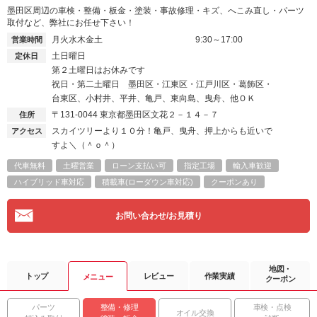
墨田区周辺の車検・整備・板金・塗装・事故修理・キズ、へこみ直し・パーツ
取付など、弊社にお任せ下さい！
月火水木金土
9:30～17:00
営業時間
土日曜日
定休日
第２土曜日はお休みです
祝日・第二土曜日 墨田区・江東区・江戸川区・葛飾区・
台東区、小村井、平井、亀戸、東向島、曳舟、他ＯＫ
〒131-0044
東京都墨田区文花２－１４－７
住所
スカイツリーより１０分！亀戸、曳舟、押上からも近いで
アクセス
すよ＼（＾ｏ＾）
代車無料
土曜営業
ローン支払い可
指定工場
輸入車歓迎
ハイブリッド車対応
積載車(ローダウン車対応)
クーポンあり
お問い合わせ/お見積り
地図・
トップ
レビュー
作業実績
メニュー
クーポン
パーツ
整備・修理
車検・点検
オイル交換