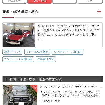
持込み取付
塗装・板金
診断
整備・修理 塗装・板金
当社ではキズ・ヘコミの鈑金修理も行っておりま
す！突然の修理やお車のメンテナンスについてご
相談がございましたら何なりとお申し付け下さ
い！
塗装ブース有
フレーム修正機有
リビルトパーツ取扱い
コンピュータ診断機有
保険修理対応
整備・修理・塗装・板金の作業実績
new
メルセデスベンツ ゲレンデ AMG G63 W463 …
メルセデスベンツ Gクラス ゲレンデ AMG G63
W463 マッドブラックカスタム！！ 墨田区周辺の車
検・整備・板金・塗装・事故修理・キズ、へこみ直
その他修理・整備
し・パーツ取付など、弊社にお任せ下さい！ gooで中