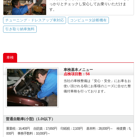
っかりとチェックし安心してお乗りいただけま
す。
チューニング・ドレスアップ車対応
コンピュータ診断機有
引き取り納車無料
車検
車検基本メニュー
点検項目数：56
当社の車検整備は「安心・安全」にお車をお
使い頂けれる様にお客様のニーズに合せた整
備付車検を行っております。
普通自動車(小型)（1.0t以下）
重量税：16,400円 自賠責：17,650円 印紙税：2,100円 基本料：28,000円～ 検査費：5,
000円 事務手数料：10,000円～