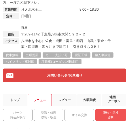
方、一度ご相談下さい。
月火水木金土
8:00～18:30
営業時間
日曜日
定休日
祝日
〒289-1142
千葉県八街市大関１９２－２
住所
八街市を中心に佐倉・成田・富里・印西・山武・東金・千
アクセス
葉・四街道・酒々井まで対応！ 引き取りもＯＫ！
代車無料
土曜営業
カード支払い可
認証工場
輸入車歓迎
ハイブリッド車対応
積載車(ローダウン車対応)
お問い合わせ/お見積り
地図・
トップ
レビュー
作業実績
メニュー
クーポン
パーツ
整備・修理
車検・点検
オイル交換
持込み取付
塗装・板金
診断