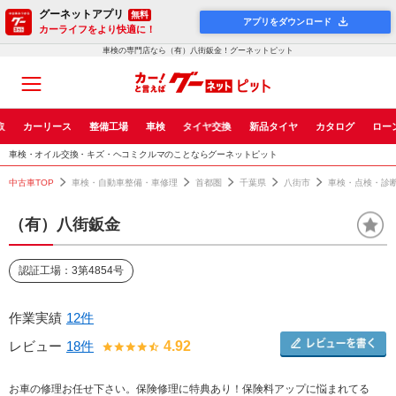
グーネットアプリ
無料
アプリをダウンロード
カーライフをより快適に！
車検の専門店なら（有）八街鈑金！グーネットピット
取
カーリース
整備工場
車検
タイヤ交換
新品タイヤ
カタログ
ロー
車検・オイル交換・キズ・ヘコミクルマのことならグーネットピット
中古車TOP
車検・自動車整備・車修理
首都圏
千葉県
八街市
車検・点検・診
（有）八街鈑金
認証工場：3第4854号
作業実績
12件
レビュー
18件
4.92
お車の修理お任せ下さい。保険修理に特典あり！保険料アップに悩まれてる