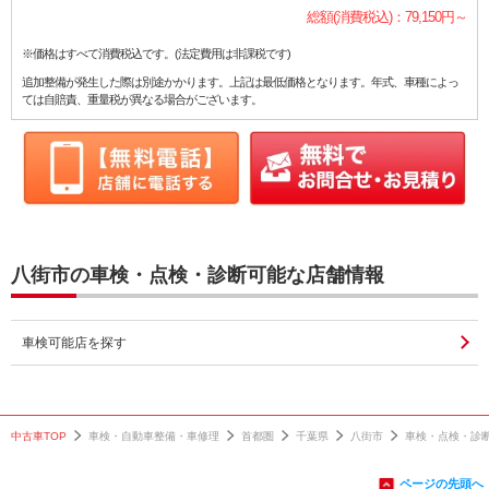
総額(消費税込)：79,150円～
※価格はすべて消費税込です。(法定費用は非課税です)
追加整備が発生した際は別途かかります。上記は最低価格となります。年式、車種によっ
ては自賠責、重量税が異なる場合がございます。
八街市の車検・点検・診断可能な店舗情報
車検可能店を探す
中古車TOP
車検・自動車整備・車修理
首都圏
千葉県
八街市
車検・点検・診
ページの先頭へ