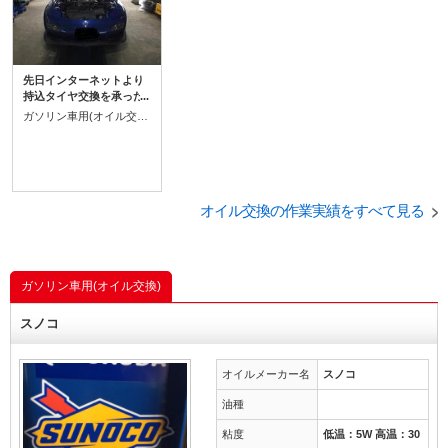
先日インターネットより
持込タイヤ交換を承った
際にレックスをお勧めし
ガソリン車用(オイル交換)
本日作業ご入庫いただき
ました。 同時にエンジン
オイル交換もワコーズの
プロステージで交換させ
ていただきました。 レッ
クスはエンジン燃焼室内
オイル交換の作業実績をすべて見る
の汚れを排気ガスと共に
排出させて燃焼室内をク
リーンにします。圧縮回
復やパワー回復、燃費改
ガソリン車用(オイル交換)
善等様々な効果が得られ
ますのでおススメです。
フューエル1も同時に入れ
スノコ
てあげるとなお良しで
す！ レックス、ワコーズ
オイル常時在庫しており
オイルメーカー名
スノコ
ますのでお気軽にお問い
合わせください。
油種
粘度
低温：5W 高温：30