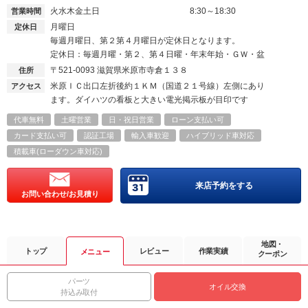
火水木金土日
8:30～18:30
営業時間
月曜日
定休日
毎週月曜日、第２第４月曜日が定休日となります。
定休日：毎週月曜・第２、第４日曜・年末年始・ＧＷ・盆
〒521-0093
滋賀県米原市寺倉１３８
住所
米原ＩＣ出口左折後約１ＫＭ（国道２１号線）左側にあり
アクセス
ます。ダイハツの看板と大きい電光掲示板が目印です
代車無料
土曜営業
日・祝日営業
ローン支払い可
カード支払い可
認証工場
輸入車歓迎
ハイブリッド車対応
積載車(ローダウン車対応)
来店予約をする
お問い合わせ/お見積り
地図・
トップ
レビュー
作業実績
メニュー
クーポン
パーツ
オイル交換
持込み取付