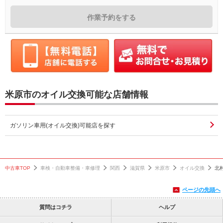
作業予約をする
米原市のオイル交換可能な店舗情報
ガソリン車用(オイル交換)可能店を探す
中古車TOP
車検・自動車整備・車修理
関西
滋賀県
米原市
オイル交換
北
ページの先頭へ
質問はコチラ
ヘルプ