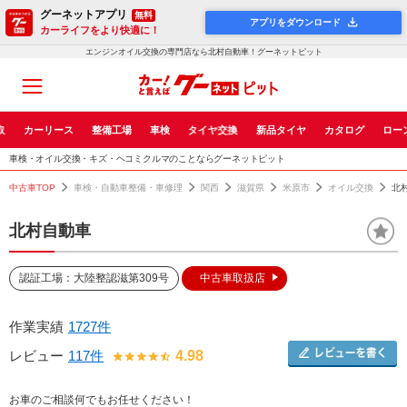
グーネットアプリ
無料
アプリをダウンロード
カーライフをより快適に！
エンジンオイル交換の専門店なら北村自動車！グーネットピット
取
カーリース
整備工場
車検
タイヤ交換
新品タイヤ
カタログ
ロー
車検・オイル交換・キズ・ヘコミクルマのことならグーネットピット
中古車TOP
車検・自動車整備・車修理
関西
滋賀県
米原市
オイル交換
北
北村自動車
認証工場：大陸整認滋第309号
中古車取扱店
作業実績
1727件
レビュー
117件
4.98
お車のご相談何でもお任せください！