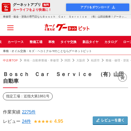
グーネットアプリ
無料
アプリをダウンロード
カーライフをより快適に！
車修理・板金・塗装の専門店ならＢｏｓｃｈ Ｃａｒ Ｓｅｒｖｉｃｅ （有）山田自動車！グーネットピット
取
カーリース
整備工場
車検
タイヤ交換
新品タイヤ
カタログ
ロー
車検・オイル交換・キズ・ヘコミクルマのことならグーネットピット
中古車TOP
車検・自動車整備・車修理
関西
大阪府
柏原市
整備・修理・塗装
Ｂｏｓｃｈ Ｃａｒ Ｓｅｒｖｉｃｅ （有）山田
自動車
指定工場：近指大第1861号
作業実績
2275件
レビュー
24件
4.95