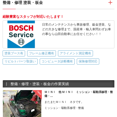
整備・修理 塗装・板金
経験豊富なスタッフが対応いたします！
日常のメンテナンスから事故修理、鈑金塗装、な
どの大きな修理まで、国産車・輸入車問わずお車
の事なら山田自動車にお任せください！！
塗装ブース有
フレーム修正機有
アライメント測定機有
リビルトパーツ取扱い
コンピュータ診断機有
保険修理対応
整備・修理・塗装・板金の作業実績
new
ＭＩＮＩ 他 ＭＩＮＩ ミッション・駆動系修理・整
備・…
またまたＭＩＮＩ ネタです。
ミッション・駆動系修理・整備