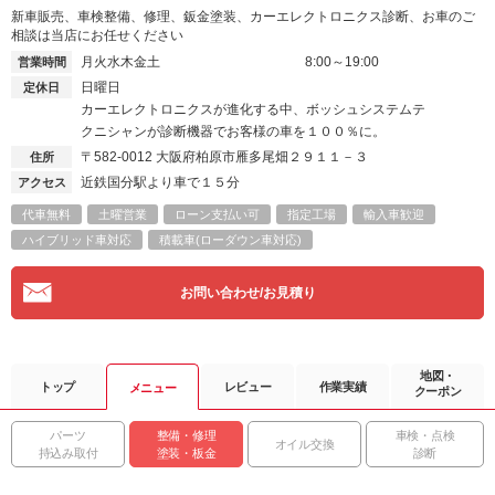
新車販売、車検整備、修理、鈑金塗装、カーエレクトロニクス診断、お車のご
相談は当店にお任せください
月火水木金土
8:00～19:00
営業時間
日曜日
定休日
カーエレクトロニクスが進化する中、ボッシュシステムテ
クニシャンが診断機器でお客様の車を１００％に。
〒582-0012
大阪府柏原市雁多尾畑２９１１－３
住所
近鉄国分駅より車で１５分
アクセス
代車無料
土曜営業
ローン支払い可
指定工場
輸入車歓迎
ハイブリッド車対応
積載車(ローダウン車対応)
お問い合わせ/お見積り
地図・
トップ
レビュー
作業実績
メニュー
クーポン
パーツ
整備・修理
車検・点検
オイル交換
持込み取付
塗装・板金
診断