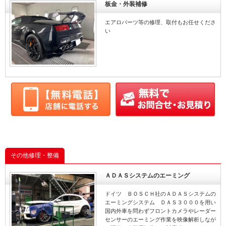
板金・外装補修
点検
点検
点検
エアロパーツ等の修理、取付もお任せくださ
タイヤ
タイヤ
タイヤ
い
土日営業
土日営業
土日営業
取付
取付
取付
グー故障診断
グー故障診断
グー故障診断
その他修理・整備
ＡＤＡＳシステムのエーミング
ドイツ ＢＯＳＣＨ社のＡＤＡＳシステムの
エーミングシステム ＤＡＳ３０００を用い
国内外車を問わずフロントカメラやレーダー
センサーのエーミング作業を映像解析しなが