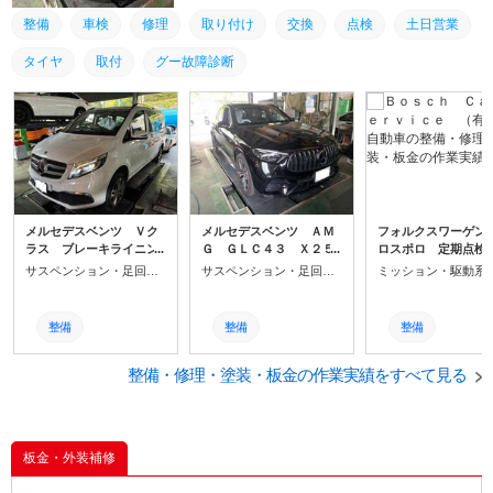
整備
車検
修理
取り付け
交換
点検
土日営業
タイヤ
取付
グー故障診断
メルセデスベンツ Ｖク
メルセデスベンツ ＡＭ
フォルクスワーゲン
ラス ブレーキライニン
Ｇ ＧＬＣ４３ Ｘ２５
ロスポロ 定期点検
グ？インジケーターの点
４ ブレーキパット交換
入庫いただきました
サスペンション・足回り修理・整備
サスペンション・足回り修理・整備
灯でご入庫です。
でご入庫いただきまし
た。
整備
整備
整備
車検
車検
車検
整備・修理・塗装・板金の作業実績をすべて見る
修理
修理
修理
交換
交換
取り付け
板金・外装補修
取り付け
取り付け
交換