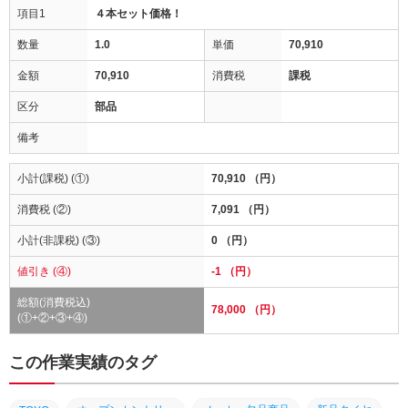
項目1
４本セット価格！
数量
1.0
単価
70,910
金額
70,910
消費税
課税
区分
部品
備考
小計(課税) (①)
70,910 （円）
消費税 (②)
7,091 （円）
小計(非課税) (③)
0 （円）
値引き (④)
-1 （円）
総額(消費税込)
78,000 （円）
(①+②+③+④)
この作業実績のタグ