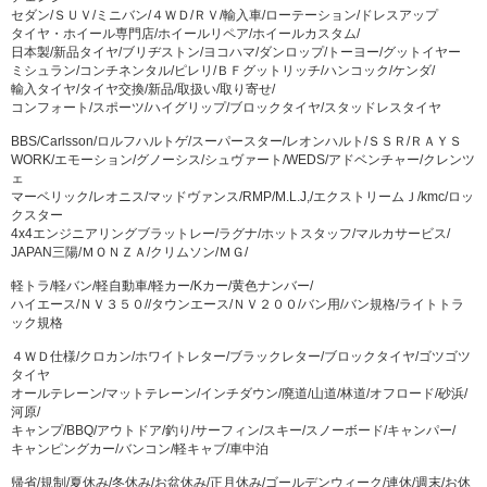
セダン/ＳＵＶ/ミニバン/４ＷＤ/ＲＶ/輸入車/ローテーション/ドレスアップ
タイヤ・ホイール専門店/ホイールリペア/ホイールカスタム/
日本製/新品タイヤ/ブリヂストン/ヨコハマ/ダンロップ/トーヨー/グットイヤー
ミシュラン/コンチネンタル/ピレリ/ＢＦグットリッチ/ハンコック/ケンダ/
輸入タイヤ/タイヤ交換/新品/取扱い/取り寄せ/
コンフォート/スポーツ/ハイグリップ/ブロックタイヤ/スタッドレスタイヤ
BBS/Carlsson/ロルフハルトゲ/スーパースター/レオンハルト/ＳＳＲ/ＲＡＹＳ
WORK/エモーション/グノーシス/シュヴァート/WEDS/アドベンチャー/クレンツ
ェ
マーベリック/レオニス/マッドヴァンス/RMP/M.L.J,/エクストリームＪ/kmc/ロッ
クスター
4x4エンジニアリングブラットレー/ラグナ/ホットスタッフ/マルカサービス/
JAPAN三陽/ＭＯＮＺＡ/クリムソン/ＭＧ/
軽トラ/軽バン/軽自動車/軽カー/Kカー/黄色ナンバー/
ハイエース/ＮＶ３５０//タウンエース/ＮＶ２００/バン用/バン規格/ライトトラ
ック規格
４ＷＤ仕様/クロカン/ホワイトレター/ブラックレター/ブロックタイヤ/ゴツゴツ
タイヤ
オールテレーン/マットテレーン/インチダウン/廃道/山道/林道/オフロード/砂浜/
河原/
キャンプ/BBQ/アウトドア/釣り/サーフィン/スキー/スノーボード/キャンパー/
キャンピングカー/バンコン/軽キャブ/車中泊
帰省/規制/夏休み/冬休み/お盆休み/正月休み/ゴールデンウィーク/連休/週末/お休