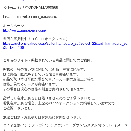
Ｘ(Twitter)：@YOKOHAM7008869
Instagram：yokohama_garagesic
ホームページ
http://www.gambit-acs.com/
当店在庫掲載中！（Yahooオークション）
https://auctions.yahoo.co.jp/seller/hamagare_sd?select=22&sid=hamagare_sd
&b=1&n=100
こちらのサイトへ掲載されている商品に関してのご案内。
掲載の日時の古い物に関しては新品・中古に限らず、
既に完売、販売終了している場合も御座います。
新品で取り寄せ可能な場合でもメーカー側のお値上げ等で
価格が異なるケースが御座います。
その場合は現在の価格を別途ご案内させて頂きます。
必ずしも在庫があるとは限りませんのでご了承下さいませ。
現状在庫がある場合、上記のYahooオークションに掲載していますので
ご確認下さいませ。
別途ご相談・お見積りはお気軽にお問合せ下さい。
タイヤ交換/インチアップ/インチダウン/ローダウン/カスタム/オシャレ/イメージ
チェンジ