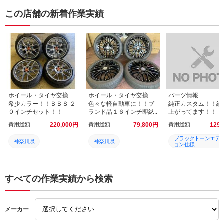
この店舗の新着作業実績
ホイール・タイヤ交換
ホイール・タイヤ交換
パーツ情報
希少カラー！！ＢＢＳ ２
色々な軽自動車に！！ブ
純正カスタム！！続
０インチセット！！
ランド品１６インチ即納
上がってます！！
ＯＫ！
費用総額
220,000
円
費用総額
79,800
円
費用総額
129,
ブラックトーンエデ
神奈川県
神奈川県
ョン仕様
横浜ガレージ館
横浜ガレージ館
マツダ
綾瀬Ｓ．Ｉ．Ｃ．店
綾瀬Ｓ．Ｉ．Ｃ．店
MAZDA
すべての作業実績から検索
綾瀬店
綾瀬店
塗装済
メーカー
美品
美品
純正ホイール