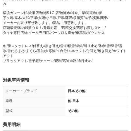
み
横浜ガレージ館/綾瀬店/綾瀬S.I.C.店/綾瀬市/神奈川県/関東/綾瀬/
茅ヶ崎/厚木/大和/平塚/大磯/小田原/戸塚/藤沢/横須賀/逗子/横浜/関東/
メーカーお取り寄せ致します。/新品ご用意致します。
店頭販売/国内通販ＯＫ！/発送対応！/店頭交換/店頭お渡しＯＫ！/
タイヤ専門店/ホイール専門店/パーツ取り寄せ/車高調/ダウンサス
冬用/スタッドレス/付替え//履き替え/雪道/積雪/凍結/滑り止め/氷/除雪/降雪/雪
氷/雪だるま/かまくら/寒波/大寒波/１台分/４本セット/付替え/履き替え/ホワイト
アウト
ブラックアウト/雪予報/チェーン/規制/高速道路/通行止め/
対象車両情報
メーカー・ブランド
日本その他
車種
他 日本
型式
その他
費用明細