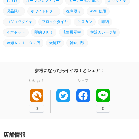
オープンカントリー
メーカー欠品商品
新品タイヤ
TOYO
現品限り
ホワイトレター
在庫限り
4WD使用
ゴツゴツタイヤ
ブロックタイヤ
クロカン
即納
４本セット
即納ＯＫ！
店頭展示中
横浜ガレージ館
綾瀬Ｓ．Ｉ．Ｃ．店
綾瀬店
神奈川県
参考になったらイイね！とシェア！
いいね！
シェア
0
0
店舗情報