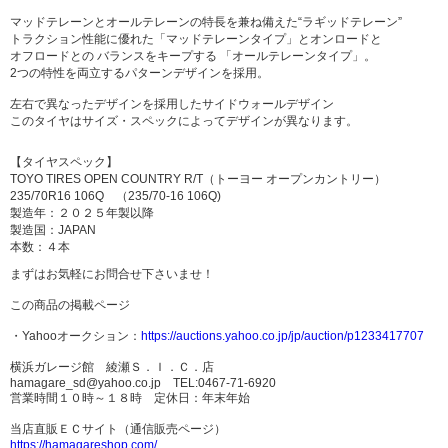
マッドテレーンとオールテレーンの特長を兼ね備えた“ラギッドテレーン”
トラクション性能に優れた「マッドテレーンタイプ」とオンロードと
オフロードとの バランスをキープする 「オールテレーンタイプ」。
2つの特性を両立するパターンデザインを採用。
左右で異なったデザインを採用したサイドウォールデザイン
このタイヤはサイズ・スペックによってデザインが異なります。
【タイヤスペック】
TOYO TIRES OPEN COUNTRY R/T（トーヨー オープンカントリー）
235/70R16 106Q （235/70-16 106Q)
製造年：２０２５年製以降
製造国：JAPAN
本数：４本
まずはお気軽にお問合せ下さいませ！
この商品の掲載ページ
・Yahooオークション：
https://auctions.yahoo.co.jp/jp/auction/p1233417707
横浜ガレージ館 綾瀬Ｓ．Ｉ．Ｃ．店
hamagare_sd@yahoo.co.jp TEL:0467-71-6920
営業時間１０時～１８時 定休日：年末年始
当店直販ＥＣサイト（通信販売ページ）
https://hamagareshop.com/