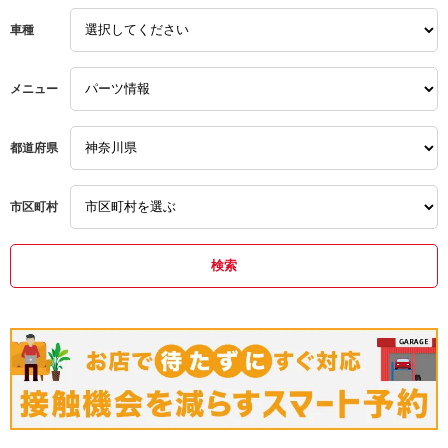
４本セット
４本セット
19インチ
車種
タイヤ交換
タイヤ交換
４本セット
ホイール交換
ホイール交換
即納
メニュー
20インチ
軽自動車
美品
都道府県
ＢＢＳ
軽カー
綾瀬店
ＣＨＲ
Ｋカー
綾瀬Ｓ．Ｉ．Ｃ．店
市区町村
特価
１６インチ
横浜ガレージ館
カスタムカラー
未使用ホイール
神奈川県
メッキ系
中古タイヤ付
格安セット
お買得
即納セット
ロルフハルトゲ