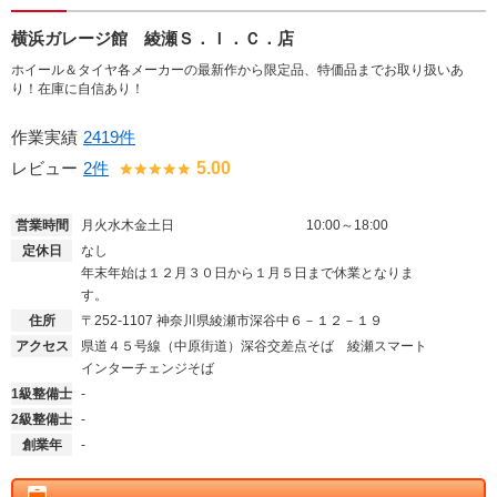
横浜ガレージ館 綾瀬Ｓ．Ｉ．Ｃ．店
ホイール＆タイヤ各メーカーの最新作から限定品、特価品までお取り扱いあ
り！在庫に自信あり！
作業実績
2419件
レビュー
2件
5.00
営業時間
月火水木金土日
10:00～18:00
定休日
なし
年末年始は１２月３０日から１月５日まで休業となりま
す。
住所
〒252-1107
神奈川県綾瀬市深谷中６－１２－１９
アクセス
県道４５号線（中原街道）深谷交差点そば 綾瀬スマート
インターチェンジそば
1級整備士
-
2級整備士
-
創業年
-