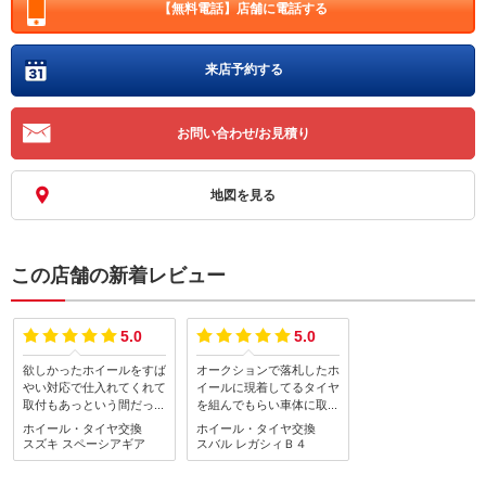
【無料電話】
店舗に電話する
来店予約する
お問い合わせ/お見積り
地図を見る
この店舗の新着レビュー
5.0
5.0
欲しかったホイールをすば
オークションで落札したホ
やい対応で仕入れてくれて
イールに現着してるタイヤ
取付もあっという間だった
を組んでもらい車体に取り
しとても満足です！ありが
付けしてもらいました。説
ホイール・タイヤ交換
ホイール・タイヤ交換
とうございました！
明も分かりやすく、こちら
スズキ
スペーシアギア
スバル
レガシィＢ４
の希望を第一優先に話をし
ていただき満足です。