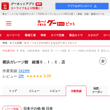
グーネットアプリ
無料
アプリをダウンロード
カーライフをより快適に！
希少！！メーカー欠品中サイズ！！TOYO オープンカントリーR/T入荷！｜車検・点検・修理のグーネットピット
取
カーリース
整備工場
車検
タイヤ交換
新品タイヤ
カタログ
ロー
車検・オイル交換・キズ・ヘコミクルマのことならグーネットピット
中古車TOP
車検・自動車整備・車修理
パーツ情報
パーツ情報の作業実績
横浜ガ
横浜ガレージ館 綾瀬Ｓ．Ｉ．Ｃ．店
作業実績
2419件
2件
5.00
レビュー
地図・
トップ
メニュー
レビュー
作業実績
クーポン
日本その他 他 日本
パーツ情報