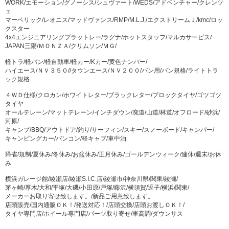
WORK/エモーション/グノーシス/シュヴァート/WEDS/アドベンチャー/クレンツ
ェ
マーベリック/レオニス/マッドヴァンス/RMP/M.L.J,/エクストリームＪ/kmc/ロッ
クスター
4x4エンジニアリングブラットレー/ラグナ/ホットスタッフ/マルカサービス/
JAPAN三陽/ＭＯＮＺＡ/クリムソン/ＭＧ/
軽トラ/軽バン/軽自動車/軽カー/Kカー/黄色ナンバー/
ハイエース/ＮＶ３５０//タウンエース/ＮＶ２００/バン用/バン規格/ライトトラ
ック規格
４ＷＤ仕様/クロカン/ホワイトレター/ブラックレター/ブロックタイヤ/ゴツゴツ
タイヤ
オールテレーン/マットテレーン/インチダウン/廃道/山道/林道/オフロード/砂浜/
河原/
キャンプ/BBQ/アウトドア/釣り/サーフィン/スキー/スノーボード/キャンパー/
キャンピングカー/バンコン/軽キャブ/車中泊
帰省/規制/夏休み/冬休み/お盆休み/正月休み/ゴールデンウィーク/連休/週末/お休
み
横浜ガレージ館/綾瀬店/綾瀬S.I.C.店/綾瀬市/神奈川県/関東/綾瀬/
茅ヶ崎/厚木/大和/平塚/大磯/小田原/戸塚/藤沢/横須賀/逗子/横浜/関東/
メーカーお取り寄せ致します。/新品ご用意致します。
店頭販売/国内通販ＯＫ！/発送対応！/店頭交換/店頭お渡しＯＫ！/
タイヤ専門店/ホイール専門店/パーツ取り寄せ/車高調/ダウンサス