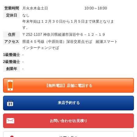
営業時間
月火水木金土日
10:00～18:00
定休日
なし
年末年始は１２月３０日から１月５日まで休業となりま
す。
住所
〒252-1107
神奈川県綾瀬市深谷中６－１２－１９
アクセス
県道４５号線（中原街道）深谷交差点そば 綾瀬スマート
インターチェンジそば
1級整備士
-
2級整備士
-
創業年
-
【無料電話】
店舗に電話する
来店予約する
お問い合わせ/お見積り