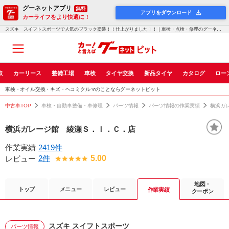
グーネットアプリ
無料
アプリをダウンロード
カーライフをより快適に！
スズキ スイフトスポーツで人気のブラック塗装！！仕上がりました！！｜車検・点検・修理のグーネットピット
取
カーリース
整備工場
車検
タイヤ交換
新品タイヤ
カタログ
ロー
車検・オイル交換・キズ・ヘコミクルマのことならグーネットピット
中古車TOP
車検・自動車整備・車修理
パーツ情報
パーツ情報の作業実績
横浜ガ
横浜ガレージ館 綾瀬Ｓ．Ｉ．Ｃ．店
作業実績
2419件
2件
5.00
レビュー
地図・
トップ
メニュー
レビュー
作業実績
クーポン
スズキ スイフトスポーツ
パーツ情報