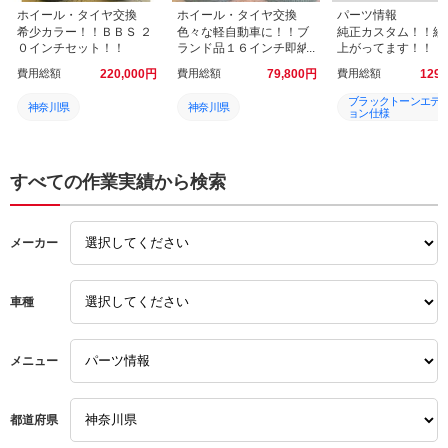
ホイール・タイヤ交換
ホイール・タイヤ交換
パーツ情報
希少カラー！！ＢＢＳ ２
色々な軽自動車に！！ブ
純正カスタム！！続
０インチセット！！
ランド品１６インチ即納
上がってます！！
ＯＫ！
費用総額
220,000
円
費用総額
79,800
円
費用総額
129,
ブラックトーンエデ
神奈川県
神奈川県
ョン仕様
横浜ガレージ館
横浜ガレージ館
マツダ
綾瀬Ｓ．Ｉ．Ｃ．店
綾瀬Ｓ．Ｉ．Ｃ．店
MAZDA
すべての作業実績から検索
綾瀬店
綾瀬店
塗装済
メーカー
美品
美品
純正ホイール
４本セット
４本セット
19インチ
車種
タイヤ交換
タイヤ交換
４本セット
ホイール交換
ホイール交換
即納
メニュー
20インチ
軽自動車
美品
都道府県
ＢＢＳ
軽カー
綾瀬店