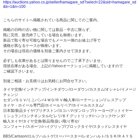
https://auctions.yahoo.co.jp/seller/hamagare_sd?select=22&sid=hamagare_sd
&b=1&n=100
こちらのサイトへ掲載されている商品に関してのご案内。
掲載の日時の古い物に関しては新品・中古に限らず、
既に完売、販売終了している場合も御座います。
新品で取り寄せ可能な場合でもメーカー側のお値上げ等で
価格が異なるケースが御座います。
その場合は現在の価格を別途ご案内させて頂きます。
必ずしも在庫があるとは限りませんのでご了承下さいませ。
現状在庫がある場合、上記のYahooオークションに掲載していますので
ご確認下さいませ。
別途ご相談・お見積りはお気軽にお問合せ下さい。
タイヤ交換/インチアップ/インチダウン/ローダウン/カスタム/オシャレ/イメージ
チェンジ
セダン/ＳＵＶ/ミニバン/４ＷＤ/ＲＶ/輸入車/ローテーション/ドレスアップ
タイヤ・ホイール専門店/ホイールリペア/ホイールカスタム/
日本製/新品タイヤ/ブリヂストン/ヨコハマ/ダンロップ/トーヨー/グットイヤー
ミシュラン/コンチネンタル/ピレリ/ＢＦグットリッチ/ハンコック/ケンダ/
輸入タイヤ/タイヤ交換/新品/取扱い/取り寄せ/
コンフォート/スポーツ/ハイグリップ/ブロックタイヤ/スタッドレスタイヤ
BBS/Carlsson/ロルフハルトゲ/スーパースター/レオンハルト/ＳＳＲ/ＲＡＹＳ