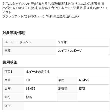
冬用/スタッドレス/付替え//履き替え/雪道/積雪/凍結/滑り止め/氷/除雪/降雪/雪
氷/雪だるま/かまくら/寒波/大寒波/１台分/４本セット/付替え/履き替え/ホワイト
アウト
ブラックアウト/雪予報/チェーン/規制/高速道路/通行止め/
対象車両情報
メーカー・ブランド
スズキ
車種
スイフトスポーツ
費用明細
項目1
ホイールのみ４本
数量
1.0
単価
63,455
金額
63,455
消費税
課税
区分
部品
備考