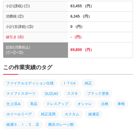
小計(課税) (①)
63,455 （円）
消費税 (②)
6,345 （円）
小計(非課税) (③)
0 （円）
値引き (④)
- （円）
総額(消費税込)
69,800 （円）
(①+②+③)
この作業実績のタグ
ファイナルエディション仕様
純正
１７ｲﾝﾁ
スイフトスポーツ
スズキ
ブラック塗装
SUZUKI
仕上済み
美品
ドレスアップ
オシャレ
点検
車検
ホイールリペア
純正流用
カスタム
綾瀬店
綾瀬Ｓ．Ｉ．Ｃ．店
横浜ガレージ館