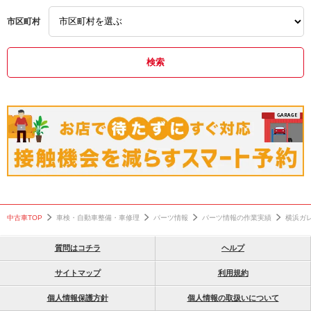
ＣＨＲ
Ｋカー
綾瀬Ｓ．Ｉ．Ｃ．店
市区町村
特価
１６インチ
横浜ガレージ館
カスタムカラー
未使用ホイール
神奈川県
メッキ系
中古タイヤ付
格安セット
お買得
即納セット
ロルフハルトゲ
中古車TOP
車検・自動車整備・車修理
パーツ情報
パーツ情報の作業実績
横浜ガ
質問はコチラ
ヘルプ
サイトマップ
利用規約
個人情報保護方針
個人情報の取扱いについて