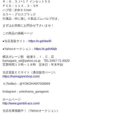
Ｒ：６．５Ｊ×１７ インセット５０
ＰＣＤ：１１４．３－５H
ハブ径：約Φ６０mm
カラー：グロスブラック
付属品：特に無し ※新品ゴムバルブ付き。
まずはお気軽にお問合せ下さいませ！
この商品の掲載ページ
●当店直販サイト：
https://x.gd/ske8I
●Yahooオークション：
https://x.gd/v6kjb
横浜ガレージ館 綾瀬Ｓ．Ｉ．Ｃ．店
hamagare_sd@yahoo.co.jp TEL:0467-71-6920
営業時間１０時～１８時 定休日：年末年始
当店直販ＥＣサイト（通信販売ページ）
https://hamagareshop.com/
Ｘ(Twitter)：@YOKOHAM7008869
Instagram：yokohama_garagesic
ホームページ
http://www.gambit-acs.com/
当店在庫掲載中！（Yahooオークション）