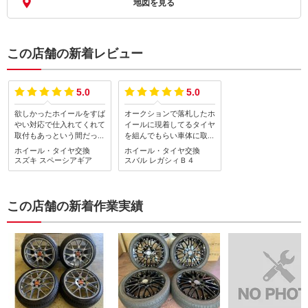
地図を見る
この店舗の新着レビュー
5.0
5.0
欲しかったホイールをすば
オークションで落札したホ
やい対応で仕入れてくれて
イールに現着してるタイヤ
取付もあっという間だった
を組んでもらい車体に取り
しとても満足です！ありが
付けしてもらいました。説
ホイール・タイヤ交換
ホイール・タイヤ交換
とうございました！
明も分かりやすく、こちら
スズキ
スペーシアギア
スバル
レガシィＢ４
の希望を第一優先に話をし
ていただき満足です。
この店舗の新着作業実績