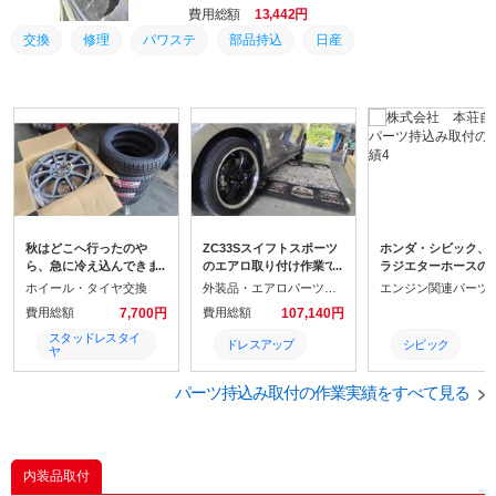
費用総額
13,442円
交換
修理
パワステ
部品持込
日産
秋はどこへ行ったのや
ZC33Sスイフトスポーツ
ホンダ・シビック、
ら、急に冷え込んできま
のエアロ取り付け作業で
ラジエターホースの
したね。 少しずつですが
す。 スイフトスポーツ・
持ち込み交換です。
ホイール・タイヤ交換
外装品・エアロパーツ取付
エンジン関連パーツ
スタッドレスタイヤを準
ファイナルエディション
費用総額
7,700円
費用総額
107,140円
備するお客様が増えてき
用のサイドアンダーガー
ました。
ニッシュと社外品フロン
スタッドレスタイ
ドレスアップ
シビック
ヤ
トグリルガーニッシュ・
フォグランプガーニッシ
直送
エアロパーツ
部品持込み
パーツ持込み取付の作業実績をすべて見る
ュを取り付けました。
タイヤ持ち込み
スズキ
スイフトスポーツ
内装品取付