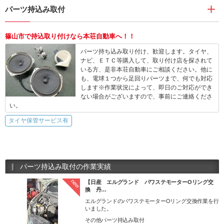
パーツ持込み取付
篠山市で持込取り付けなら本荘自動車へ！！
パーツ持ち込み取り付け、歓迎します。タイヤ、
ナビ、ＥＴＣ等購入して、取り付け店を探されて
いる方、是非本荘自動車にご相談ください。他に
も、電球１つから足回りパーツまで、何でも対応
します※作業状況によって、即日のご対応ができ
ない場合がございますので、事前にご連絡くださ
い。
タイヤ保管サービス有
パーツ持込み取付の作業実績
new
【日産 エルグランド パワステモーターOリング交
換 丹…
エルグランドのパワステモーターOリング交換作業を行
いました。
その他パーツ持込み取付