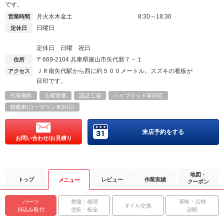
です。
月火水木金土
8:30～18:30
営業時間
日曜日
定休日
定休日 日曜 祝日
〒669-2104
兵庫県篠山市矢代新７－１
住所
ＪＲ南矢代駅から西に約５００メートル。スズキの看板が
アクセス
目印です。
代車無料
土曜営業
認証工場
ハイブリッド車対応
積載車(ローダウン車対応)
来店予約をする
お問い合わせ/お見積り
地図・
トップ
レビュー
作業実績
メニュー
クーポン
パーツ
整備・修理
車検・点検
オイル交換
持込み取付
塗装・板金
診断