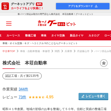
グーネットアプリ
無料
アプリをダウンロード
カーライフをより快適に！
車パーツ持込み取付の専門店なら株式会社 本荘自動車！グーネットピット
取
カーリース
整備工場
車検
タイヤ交換
新品タイヤ
カタログ
ロー
車検・オイル交換・キズ・ヘコミクルマのことならグーネットピット
中古車TOP
車検・自動車整備・車修理
関西
兵庫県
丹波篠山市
パーツ持込み
株式会社 本荘自動車
認証工場：兵イ第2135号
作業実績
344件
レビュー
73件
4.95
昭和４１年創業。地域の皆様のお車を整備して５０年。信頼と実績の整備工場