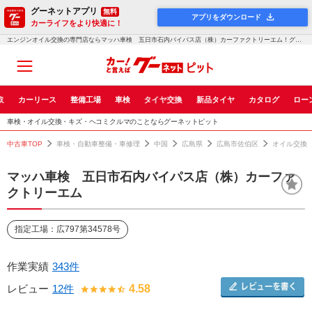
グーネットアプリ
無料
アプリをダウンロード
カーライフをより快適に！
エンジンオイル交換の専門店ならマッハ車検 五日市石内バイパス店（株）カーファクトリーエム！グーネットピット
取
カーリース
整備工場
車検
タイヤ交換
新品タイヤ
カタログ
ロー
車検・オイル交換・キズ・ヘコミクルマのことならグーネットピット
中古車TOP
車検・自動車整備・車修理
中国
広島県
広島市佐伯区
オイル交換
マッハ車検 五日市石内バイパス店（株）カーファ
クトリーエム
指定工場：広797第34578号
作業実績
343件
レビュー
12件
4.58