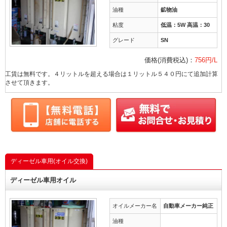
油種
鉱物油
粘度
低温：5W 高温：30
グレード
SN
価格(消費税込)：
756円/L
工賃は無料です。４リットルを超える場合は１リットル５４０円にて追加計算
させて頂きます。
ディーゼル車用(オイル交換)
ディーゼル車用オイル
オイルメーカー名
自動車メーカー純正
油種