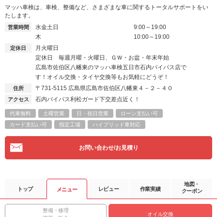
マッハ車検は、車検、整備など、さまざまな車に関するトータルサポートをい
たします。
水金土日
9:00～19:00
営業時間
木
10:00～19:00
月火曜日
定休日
定休日 毎週月曜・火曜日、ＧＷ・お盆・年末年始
広島市佐伯区八幡東のマッハ車検五日市石内バイパス店で
す！オイル交換・タイヤ交換等もお気軽にどうぞ！
〒731-5115
広島県広島市佐伯区八幡東４－２－４０
住所
石内バイパス利松ガード下交差点近く！
アクセス
代車無料
土曜営業
日・祝日営業
ローン支払い可
カード支払い可
指定工場
ハイブリッド車対応
お問い合わせ/お見積り
地図・
トップ
レビュー
作業実績
メニュー
クーポン
整備・修理
オイル交換