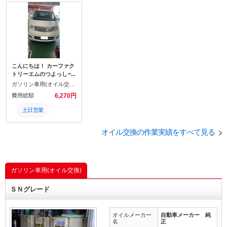
こんにちは！ カーファク
トリーエムのつよっしー
です(*^_^*) 本日は、セレ
ガソリン車用(オイル交換)
ナのオイル交換でご来店
費用総額
6,270円
いただきました。
土日営業
点検
オイル交換の作業実績をすべて見る
オイル交換
日産
ガソリン車用(オイル交換)
整備
ＳＮグレード
修理
オイルメーカー
自動車メーカー 純
交換
名
正