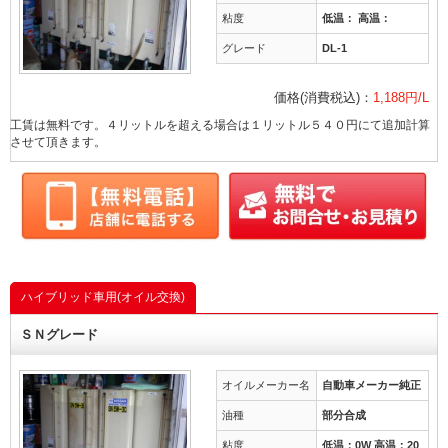
粘度
低温： 高温：
グレード
DL-1
価格(消費税込)：
1,188円/L
工賃は無料です。４リットルを超える場合は１リットル５４０円にて追加計算
させて頂きます。
ハイブリッド車用(オイル交換)
ＳＮグレード
オイルメーカー名
自動車メーカー純正
油種
部分合成
粘度
低温：0W 高温：20