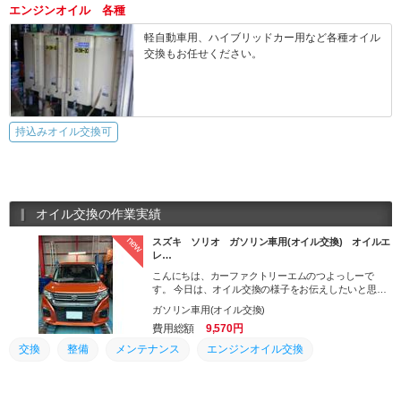
エンジンオイル 各種
軽自動車用、ハイブリッドカー用など各種オイル
交換もお任せください。
持込みオイル交換可
オイル交換の作業実績
new
スズキ ソリオ ガソリン車用(オイル交換) オイルエ
レ…
こんにちは、カーファクトリーエムのつよっしーで
す。 今日は、オイル交換の様子をお伝えしたいと思い
ます。 ちなみに、車両はソリオになります。
ガソリン車用(オイル交換)
費用総額
9,570円
交換
整備
メンテナンス
エンジンオイル交換