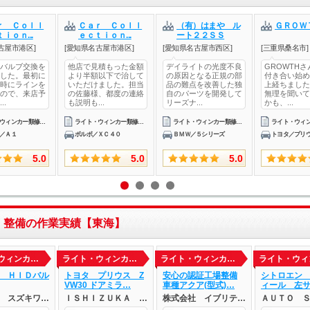
ｒ Ｃｏｌｌ
Ｃａｒ Ｃｏｌｌ
（有）はまや ル
ＧＲＯＷ
ｉｏｎ...
ｅｃｔｉｏｎ...
ート２２ＳＳ
古屋市港区]
[愛知県名古屋市港区]
[愛知県名古屋市西区]
[三重県桑名市]
バルブ交換を
他店で見積もった金額
デイライトの光度不良
GROWTH
した。最初に
より半額以下で治して
の原因となる正規の部
付き合い始め
時にラインを
いただけました。担当
品の難点を改善した独
上経ちました
ので、来店予
の佐藤様、都度の連絡
自のパーツを開発して
無理を聞いて
..
も説明も...
リーズナ...
かも、...
ライト・ウィンカー類修理・整備
ライト・ウィンカー類修理・整備
ライト・ウィンカー類修理・整備
／Ａ１
ボルボ／ＸＣ４０
ＢＭＷ／５シリーズ
トヨタ／プリ
5.0
5.0
5.0
・整備の作業実績【東海】
ウィンカ…
ライト・ウィンカ…
ライト・ウィンカ…
ライト・ウィ
 ＨＩＤバル
トヨタ プリウス Z
安心の認証工場整備
シトロエン
VW30 ドアミラ…
車種アクア(型式)…
ィール 左
 スズキワ…
ＩＳＨＩＺＵＫＡ …
株式会社 イブリテ…
ＡＵＴＯ 