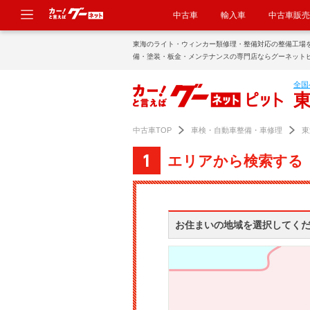
中古車
輸入車
中古車販売
東海のライト・ウィンカー類修理・整備対応の整備工場
備・塗装・板金・メンテナンスの専門店ならグーネット
全国
中古車TOP
車検・自動車整備・車修理
東
エリアから検索する
お住まいの地域を選択してく