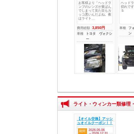
お客様より「ヘッドラ
ヘッドラ
ンプのレンズが黄ばん
切れです
でしまって見た目もカ
Ｓ
ッコ悪いんだよね。夜
はライト…
3,850円
費用総額
車種
フ
ン
車種
トヨタ ヴォクシ
ー
ライト・ウィンカー類修理
【オイル交換】アッシ
ュオイルクーポン！！
2026.05.06
期間
～2026.12.31