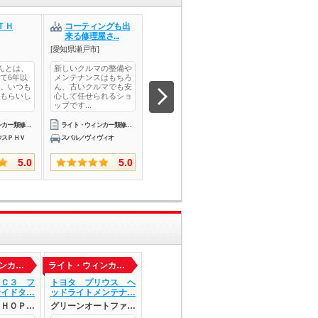
ＴＨ
コーティングも出
ＡＵＴＯ ＴＥＣ
ＥＸＣＥＥＤ
来る修理屋さ...
Ｈ ＺＥＲＯ...
ＩＮＥ
[愛知県瀬戸市]
[愛知県江南市]
[愛知県名古屋市中川
さんとは、
新しいクルマの整備や
ＬＥＤフォグランプ、
車検、有難う御座
て6年以
メンテナンスはもちろ
ユーロホーンの持ち込
した。保安点検。
。いつも
ん、古いクルマでも安
み、そして諦めかけて
ドライト・サイド
もらいし
心して任せられるショ
いたキー連動格納ミラ
ップ調整。オイル
ップです...
ー（純正...
換、オイル...
ライト・ウィンカー類修理・整備
ライト・ウィンカー類修理・整備
ライト・ウィンカー類修理・整備
ウスＰＨＶ
スバル／ヴィヴィオ
日産／ティアナ
トヨタ／プリウス
5.0
5.0
5.0
ンカ…
ライト・ウィンカ…
ライト・ウィンカ…
ライト・ウィンカ
 Ｃ３ フ
トヨタ プリウス ヘ
スバル インプレッサ
アウディ Ａ３
サイドタ…
ッドライトメンテナ…
スポーツ 左ドアミ…
ツバック デイ
ＳＨＯＰ…
グリーンオートファ…
ＡＵＴＯ ＳＨＯＰ…
ＡＵＴＯ ＳＨ