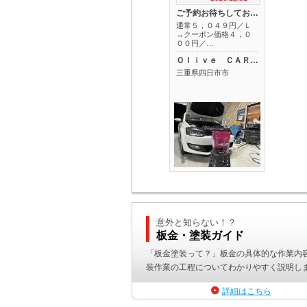
ご予約お待ちしております♪
通常５，０４９円／Ｌ
→クーポン価格４，０
００円／…
Ｏｌｉｖｅ ＣＡＲＳ オリーブカーズ
三重県四日市市
意外と知らない！？
板金・塗装ガイド
「板金塗装って？」板金の具体的な作業内
装作業の工程についてわかりやすく説明し
詳細はこちら