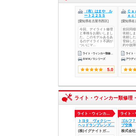
（有）はまや ル
Ｃａ
ート２２ＳＳ
ｅｃｔ
[愛知県名古屋市西区]
[愛知県名
今回、デイライト修理
前回同様
と車検をお願いしまし
依頼しま
た。このモデルあるあ
依頼した
るのデイライト不調が
登録した
ついにマ...
約や故障.
ライト・ウィンカー類修理・整備
ＢＭＷ／５シリーズ
アウディ
5.0
ライト・ウィンカー類修理
ライト・ウィンカ…
ライト・
トヨタ ヴォクシー
ゴルフ７
ヘッドランプレンズ…
ブ交換
(株)イグナイトガ…
株式会社