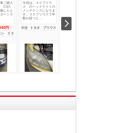
車ご購入
今回は、３０プリウ
弊社にてご購入いただ
以前板金塗装で入
 C3の
ス のヘッドライトの
きましたインプレッサ
れましたアウディ
施したと
メンテナンスになりま
スポーツの修理になり
3スポーツバック
ターンラ
す。３０プリウスで年
ます。症状が左ドアミ
ライトの点灯不良
数が経つと…
ラーの電…
庫されま…
,040円
36,300円
191,4
車種
トヨタ プリウス
費用総額
費用総額
エン Ｃ３
車種
スバル インプレ
車種
アウディ 
ッサスポーツ