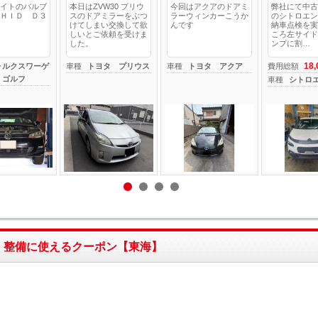
イトのバルブ
本日はZVW30 プリウ
今回はアクアのドアミ
弊社にて中古
ＨＩＤ Ｄ３
スのドアミラーをぶつ
ラーウィンカーこうか
のシトロエン
けてしまい交換して欲
んです
納車点検を実
しいとご依頼を受けま
ころ左サイド
した。
ンプに割…
18
ォルクスワーゲ
車種
トヨタ プリウス
車種
トヨタ アクア
費用総額
 ゴルフ
車種
シトロ
・整備に使えるクーポン【東海】