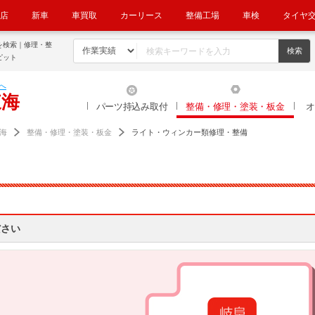
店
新車
車買取
カーリース
整備工場
車検
タイヤ
を検索｜修理・整
ピット
へ
東海
パーツ持込み取付
整備・修理・塗装・板金
オ
海
整備・修理・塗装・板金
ライト・ウィンカー類修理・整備
ださい