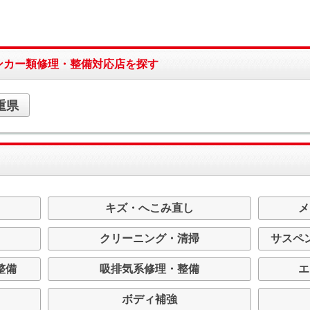
ンカー類修理・整備対応店を探す
重県
キズ・へこみ直し
メ
クリーニング・清掃
サスペ
整備
吸排気系修理・整備
エ
ボディ補強