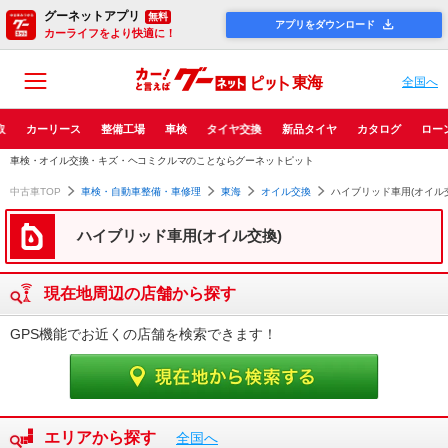
グーネットアプリ
無料
アプリをダウンロード
カーライフをより快適に！
東海
全国へ
取
カーリース
整備工場
車検
タイヤ交換
新品タイヤ
カタログ
ロー
車検・オイル交換・キズ・ヘコミクルマのことならグーネットピット
中古車TOP
車検・自動車整備・車修理
東海
オイル交換
ハイブリッド車用(オイル
ハイブリッド車用(オイル交換)
現在地周辺の店舗から探す
GPS機能でお近くの店舗を検索できます！
エリアから探す
全国へ