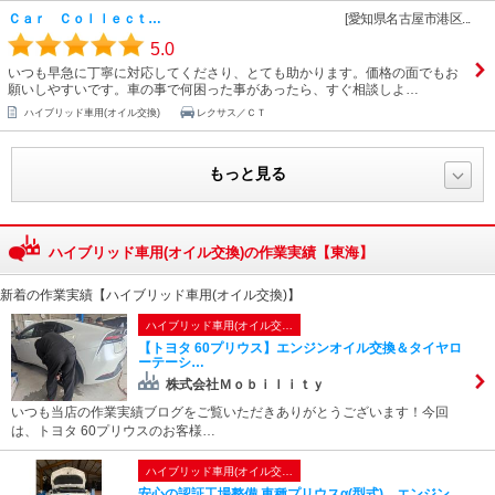
Ｃａｒ Ｃｏｌｌｅｃｔ…
[愛知県名古屋市港区...
5.0
いつも早急に丁寧に対応してくださり、とても助かります。価格の面でもお
願いしやすいです。車の事で何困った事があったら、すぐ相談しよ…
ハイブリッド車用(オイル交換)
レクサス／ＣＴ
もっと見る
ハイブリッド車用(オイル交換)の作業実績【東海】
新着の作業実績【ハイブリッド車用(オイル交換)】
ハイブリッド車用(オイル交…
​【トヨタ 60プリウス】エンジンオイル交換＆タイヤロ
ーテーシ…
株式会社Ｍｏｂｉｌｉｔｙ
​いつも当店の作業実績ブログをご覧いただきありがとうございます！​今回
は、トヨタ 60プリウスのお客様…
ハイブリッド車用(オイル交…
安心の認証工場整備 車種プリウスα(型式) エンジン