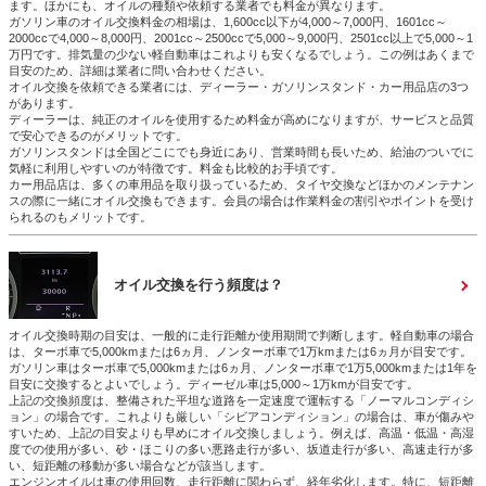
ます。ほかにも、オイルの種類や依頼する業者でも料金が異なります。
ガソリン車のオイル交換料金の相場は、1,600cc以下が4,000～7,000円、1601cc～
2000ccで4,000～8,000円、2001cc～2500ccで5,000～9,000円、2501cc以上で5,000～1
万円です。排気量の少ない軽自動車はこれよりも安くなるでしょう。この例はあくまで
目安のため、詳細は業者に問い合わせください。
オイル交換を依頼できる業者には、ディーラー・ガソリンスタンド・カー用品店の3つ
があります。
ディーラーは、純正のオイルを使用するため料金が高めになりますが、サービスと品質
で安心できるのがメリットです。
ガソリンスタンドは全国どこにでも身近にあり、営業時間も長いため、給油のついでに
気軽に利用しやすいのが特徴です。料金も比較的お手頃です。
カー用品店は、多くの車用品を取り扱っているため、タイヤ交換などほかのメンテナン
スの際に一緒にオイル交換もできます。会員の場合は作業料金の割引やポイントを受け
られるのもメリットです。
オイル交換を行う頻度は？
オイル交換時期の目安は、一般的に走行距離か使用期間で判断します。軽自動車の場合
は、ターボ車で5,000kmまたは6ヵ月、ノンターボ車で1万kmまたは6ヵ月が目安です。
ガソリン車はターボ車で5,000kmまたは6ヵ月、ノンターボ車で1万5,000kmまたは1年を
目安に交換するとよいでしょう。ディーゼル車は5,000～1万kmが目安です。
上記の交換頻度は、整備された平坦な道路を一定速度で運転する「ノーマルコンディシ
ョン」の場合です。これよりも厳しい「シビアコンディション」の場合は、車が傷みや
すいため、上記の目安よりも早めにオイル交換しましょう。例えば、高温・低温・高湿
度での使用が多い、砂・ほこりの多い悪路走行が多い、坂道走行が多い、高速走行が多
い、短距離の移動が多い場合などが該当します。
エンジンオイルは車の使用回数、走行距離に関わらず、経年劣化します。特に、短距離