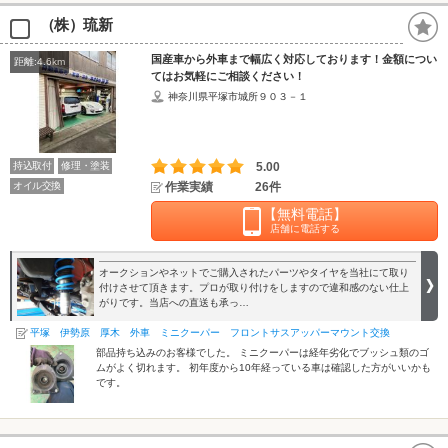
（株）琉新
国産車から外車まで幅広く対応しております！金額につい
距離:4.6km
てはお気軽にご相談ください！
神奈川県平塚市城所９０３－１
持込取付
修理・塗装
5.00
オイル交換
作業実績
26件
【無料電話】
店舗に電話する
オークションやネットでご購入されたパーツやタイヤを当社にて取り
付けさせて頂きます。プロが取り付けをしますので違和感のない仕上
がりです。当店への直送も承っ…
平塚 伊勢原 厚木 外車 ミニクーパー フロントサスアッパーマウント交換
部品持ち込みのお客様でした。 ミニクーパーは経年劣化でブッシュ類のゴ
ムがよく切れます。 初年度から10年経っている車は確認した方がいいかも
です。