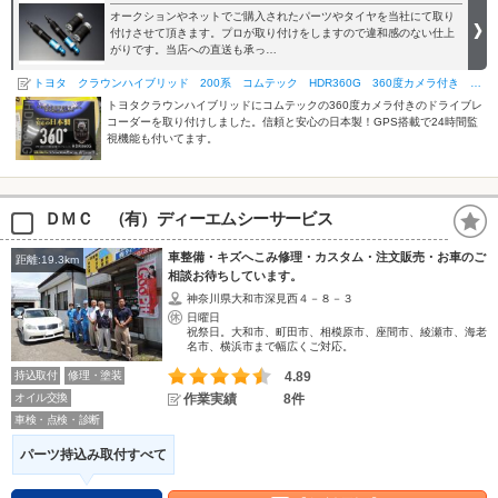
オークションやネットでご購入されたパーツやタイヤを当社にて取り
付けさせて頂きます。プロが取り付けをしますので違和感のない仕上
がりです。当店への直送も承っ…
トヨタ クラウンハイブリッド 200系 コムテック HDR360G 360度カメラ付き ドライブレコー…
トヨタクラウンハイブリッドにコムテックの360度カメラ付きのドライブレ
コーダーを取り付けしました。信頼と安心の日本製！GPS搭載で24時間監
視機能も付いてます。
ＤＭＣ （有）ディーエムシーサービス
車整備・キズへこみ修理・カスタム・注文販売・お車のご
距離:19.3km
相談お待ちしています。
神奈川県大和市深見西４－８－３
日曜日
祝祭日。大和市、町田市、相模原市、座間市、綾瀬市、海老
名市、横浜市まで幅広くご対応。
持込取付
修理・塗装
4.89
オイル交換
作業実績
8件
車検・点検・診断
パーツ持込み取付すべて