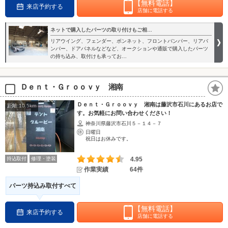
【無料電話】
来店予約する
店舗に電話する
ネットで購入したパーツの取り付けもご相…
リアウイング、フェンダー、ボンネット、フロントバンパー、リアバ
ンパー、ドアパネルなどなど、オークションや通販で購入したパーツ
の持ち込み、取付けも承ってお…
Ｄｅｎｔ・Ｇｒｏｏｖｙ 湘南
Ｄｅｎｔ・Ｇｒｏｏｖｙ 湘南は藤沢市石川にあるお店で
距離:10.5km
す。お気軽にお問い合わせください！
神奈川県藤沢市石川５－１４－７
日曜日
祝日はお休みです。
持込取付
修理・塗装
4.95
作業実績
64件
パーツ持込み取付すべて
【無料電話】
来店予約する
店舗に電話する