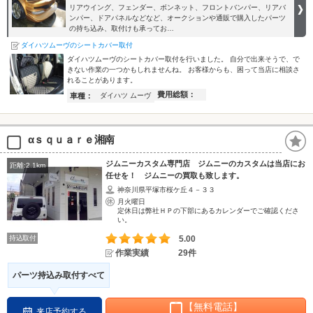
リアウイング、フェンダー、ボンネット、フロントバンパー、リアバ
ンパー、ドアパネルなどなど、オークションや通販で購入したパーツ
の持ち込み、取付けも承ってお…
ダイハツムーヴのシートカバー取付
ダイハツムーヴのシートカバー取付を行いました。 自分で出来そうで、で
きない作業の一つかもしれませんね。 お客様からも、困って当店に相談さ
れることがあります。
費用総額：
車種：
ダイハツ ムーヴ
αｓｑｕａｒｅ湘南
ジムニーカスタム専門店 ジムニーのカスタムは当店にお
距離:2.1km
任せを！ ジムニーの買取も致します。
神奈川県平塚市桜ケ丘４－３３
月火曜日
定休日は弊社ＨＰの下部にあるカレンダーでご確認くださ
い。
持込取付
5.00
作業実績
29件
パーツ持込み取付すべて
【無料電話】
来店予約する