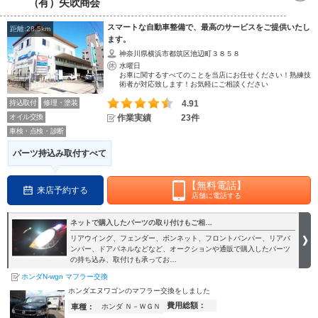
（有）矢吹商会
スマートな自動車整備で、最高のサービスをご提供いたし
距離:28.5km
ます。
神奈川県横浜市都筑区池辺町３８５８
水曜日
お車に関するすべてのことを当店にお任せください！熟練技
術者が対応致します！お気軽にご相談ください
持込取付
修理・塗装
4.91
オイル交換
作業実績
23件
車検・点検・診断
パーツ持込み取付すべて
【無料電話】
来店予約する
店舗に電話する
ネットで購入したパーツの取り付けもご相…
リアウイング、フェンダー、ボンネット、フロントバンパー、リアバ
ンパー、ドアパネルなどなど、オークションや通販で購入したパーツ
の持ち込み、取付けも承ってお…
ホンダN-wgn マフラー交換
ホンダエヌワゴンのマフラー交換をしました
費用総額：
車種：
ホンダ Ｎ－ＷＧＮ