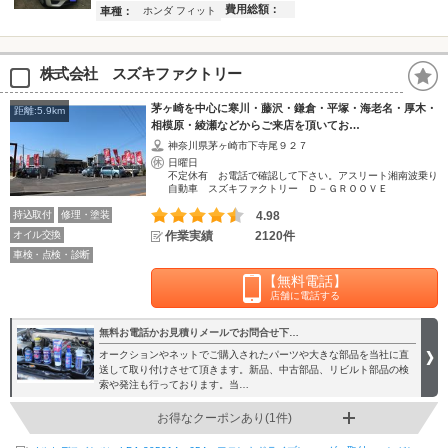
費用総額：
車種：
ホンダ フィット
株式会社 スズキファクトリー
茅ヶ崎を中心に寒川・藤沢・鎌倉・平塚・海老名・厚木・
距離:5.9km
相模原・綾瀬などからご来店を頂いてお…
神奈川県茅ヶ崎市下寺尾９２７
日曜日
不定休有 お電話で確認して下さい。アスリート湘南波乗り
自動車 スズキファクトリー Ｄ－ＧＲＯＯＶＥ
持込取付
修理・塗装
4.98
オイル交換
作業実績
2120件
車検・点検・診断
【無料電話】
店舗に電話する
無料お電話かお見積りメールでお問合せ下…
オークションやネットでご購入されたパーツや大きな部品を当社に直
送して取り付けさせて頂きます。新品、中古部品、リビルト部品の検
索や発注も行っております。当…
お得なクーポンあり(1件)