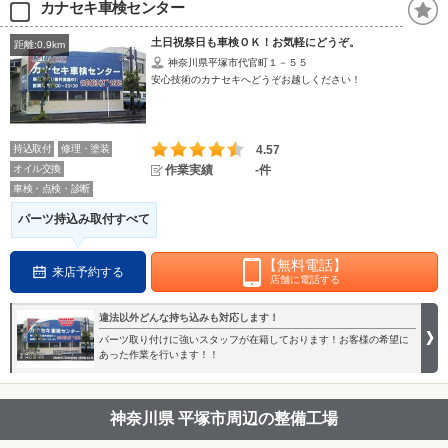
カナセキ車検センター
土日祝祭日も車検ＯＫ！お気軽にどうぞ。
距離:0.9km
神奈川県平塚市代官町１－５５
安心技術のカナセキへどうぞお越しください！
持込取付
修理・塗装
4.57
オイル交換
作業実績
-件
車検・点検・診断
パーツ持込み取付すべて
【無料電話】
来店予約する
店舗に電話する
違法以外どんな持ち込みも対応します！
パーツ取り付けに強いスタッフが在籍しております！お客様の希望に
あった作業を行います！！
神奈川県 平塚市周辺の整備工場