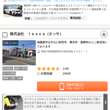
メルセデスベンツ LDA-205214 654 フロントドライブレコーダー取付 エンジンオイル交換 オ…
湘南茅ヶ崎テクニカルヤード株式会社スズキファクトリー湘南カーライフス
タイル カスタム新車、中古車販売事業部 高価買取アスリート湘南波乗り自
動車自社整備正規認証工場 ホームページ Instagram T
費用総額：
車種：
メルセデス・ベンツ Ｃクラス
株式会社 ｔａｓｓａ（タッサ）
相模原市を中心に町田市・厚木市・座間市からご来店頂い
距離:25.6km
ております
神奈川県相模原市中央区田名３４９７－７
持込取付
修理・塗装
4.98
オイル交換
作業実績
296件
車検・点検・診断
【無料電話】
店舗に電話する
オークションやネットでご購入されたパーツやタイヤを当社にて取り
付けさせて頂きます。プロが取り付けをしますので違和感のない仕上
がりです。当店への直送も承っ…