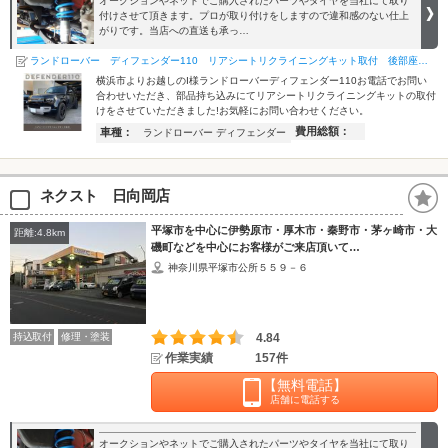
オークションやネットでご購入されたパーツやタイヤを当社にて取り
付けさせて頂きます。プロが取り付けをしますので違和感のない仕上
がりです。当店への直送も承っ…
ランドローバー ディフェンダー110 リアシートリクライニングキット取付 後部座席 リクライニングシー…
横浜市よりお越しのI様ランドローバーディフェンダー110お電話でお問い
合わせいただき、部品持ち込みにてリアシートリクライニングキットの取付
けをさせていただきました!お気軽にお問い合わせください。
費用総額：
車種：
ランドローバー ディフェンダー
ネクスト 日向岡店
平塚市を中心に伊勢原市・厚木市・秦野市・茅ヶ崎市・大
距離:4.8km
磯町などを中心にお客様がご来店頂いて…
神奈川県平塚市公所５５９－６
持込取付
修理・塗装
4.84
作業実績
157件
【無料電話】
店舗に電話する
オークションやネットでご購入されたパーツやタイヤを当社にて取り