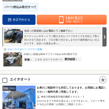
パーツ持込み取付すべて
【無料電話】
来店予約する
店舗に電話する
当店への直送前にはお電話にてご連絡下さい
オークションやネットでご購入されたパーツやタイヤを当社にて取り
付けさせて頂きます。プロが取り付けをしますので違和感のない仕上
がりです。当店への直送も承っ…
カローラスポーツ マフラー交換
今回のご依頼は柿本マフラーClass KRの取付です
費用総額：
車種：
トヨタ カローラスポーツ
エイチオート
お車のご相談何でも対応しております。お気軽にお電話く
距離:19km
ださい！無料代車ご用意してます。
神奈川県相模原市南区磯部１９３５－１
おかげさまで４年目を迎えることができました。リピート率８
０％以上の実績！お気軽にご相談ください