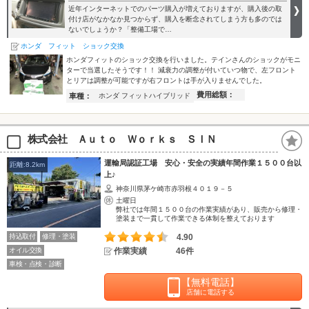
近年インターネットでのパーツ購入が増えておりますが、購入後の取
付け店がなかなか見つからず、購入を断念されてしまう方も多のでは
ないでしょうか？「整備工場で…
ホンダ フィット ショック交換
ホンダフィットのショック交換を行いました。テインさんのショックがモニ
ターで当選したそうです！！ 減衰力の調整が付いていつ物で、左フロント
とリアは調整が可能ですが右フロントは手が入りませんでした。
費用総額：
車種：
ホンダ フィットハイブリッド
株式会社 Ａｕｔｏ Ｗｏｒｋｓ ＳＩＮ
運輸局認証工場 安心・安全の実績年間作業１５００台以
距離:8.2km
上♪
神奈川県茅ケ崎市赤羽根４０１９－５
土曜日
弊社では年間１５００台の作業実績があり、販売から修理・
塗装まで一貫して作業できる体制を整えております
持込取付
修理・塗装
4.90
オイル交換
作業実績
46件
車検・点検・診断
【無料電話】
店舗に電話する