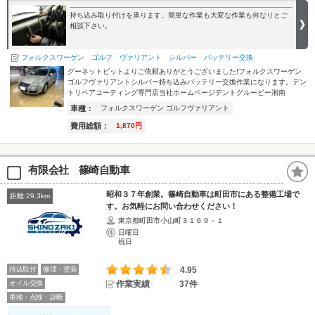
持ち込み取り付けを承ります。簡単な作業も大変な作業も何なりとご
相談下さい。
フォルクスワーゲン ゴルフ ヴァリアント シルバー バッテリー交換
グーネットピットよりご依頼ありがとうございました!フォルクスワーゲン
ゴルフヴァリアントシルバー持ち込みバッテリー交換作業になります。デン
トリペアコーティング専門店当社ホームページデントグルービー湘南
車種：
フォルクスワーゲン ゴルフヴァリアント
費用総額：
1,870円
有限会社 篠崎自動車
昭和３７年創業。篠崎自動車は町田市にある整備工場で
距離:29.3km
す。お気軽にお問い合わせください！
東京都町田市小山町３１６９－１
日曜日
祝日
持込取付
修理・塗装
4.95
オイル交換
作業実績
37件
車検・点検・診断