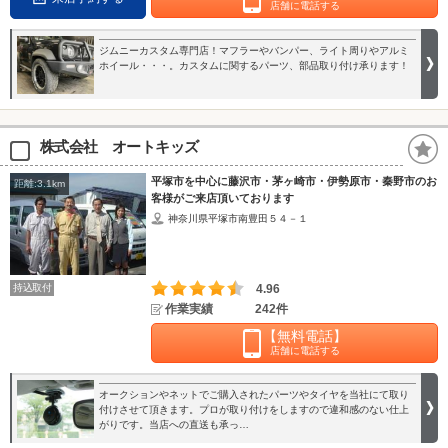
店舗に電話する
ジムニーカスタム専門店！マフラーやバンパー、ライト周りやアルミ
ホイール・・・。カスタムに関するパーツ、部品取り付け承ります！
株式会社 オートキッズ
平塚市を中心に藤沢市・茅ヶ崎市・伊勢原市・秦野市のお
距離:3.1km
客様がご来店頂いております
神奈川県平塚市南豊田５４－１
持込取付
4.96
作業実績
242件
【無料電話】
店舗に電話する
オークションやネットでご購入されたパーツやタイヤを当社にて取り
付けさせて頂きます。プロが取り付けをしますので違和感のない仕上
がりです。当店への直送も承っ…