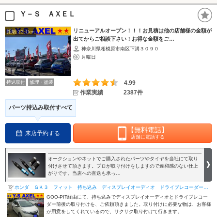
Ｙ－Ｓ ＡＸＥＬ
リニューアルオープン！！！お見積は他の店舗様の金額が
距離:23.1km
出てからご相談下さい！お得な金額をご…
神奈川県相模原市南区下溝３０９０
月曜日
持込取付
修理・塗装
4.99
作業実績
2387件
パーツ持込み取付すべて
【無料電話】
来店予約する
店舗に電話する
オークションやネットでご購入されたパーツやタイヤを当社にて取り
付けさせて頂きます。プロが取り付けをしますので違和感のない仕上
がりです。当店への直送も承っ…
ホンダ ＧＫ３ フィット 持ち込み ディスプレイオーディオ ドライブレコーダー 取り付け 神奈川 相模…
GOO-PIT経由にて、持ち込みでディスプレイオーディオとドライブレコー
ダー前後の取り付けを、ご依頼頂きました。取り付けに必要な物は、お客様
が用意をしてくれているので、サクサク取り付けて行きます。