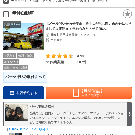
チェックした店舗にまとめてお問い合わせできます
※10社まで
幸伸自動車
【メール問い合わせ停止】勝手ながらお問い合わせにつき
距離:6.2km
ましては電話ｏｒ予約のみとさせて頂い…
神奈川県平塚市岡崎２９５５－１
土日曜日
持込取付
修理・塗装
4.90
オイル交換
作業実績
107件
車検・点検・診断
パーツ持込み取付すべて
【無料電話】
来店予約する
店舗に電話する
パーツ持込み取付
当店では、国内メーカーの「ナビ、エアロ、マフラー、サスペンショ
ン＆ショック、ヘッドライト、エンジン部品、その他パーツ類」な
ど、ご用意可能です！もちろん、…
N BOX ＥＴＣ 2.0 取付け