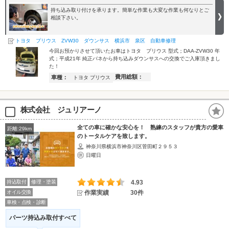
持ち込み取り付けを承ります。簡単な作業も大変な作業も何なりとご
相談下さい。
トヨタ プリウス ZVW30 ダウンサス 横浜市 泉区 自動車修理
今回お預かりさせて頂いたお車はトヨタ プリウス 型式；DAA-ZVW30 年
式；平成21年 純正バネから持ち込みダウンサスへの交換でご入庫頂きまし
た！
費用総額：
車種：
トヨタ プリウス
株式会社 ジュリアーノ
全ての車に確かな安心を！ 熟練のスタッフが貴方の愛車
距離:29km
のトータルケアを致します。
神奈川県横浜市神奈川区菅田町２９５３
日曜日
持込取付
修理・塗装
4.93
オイル交換
作業実績
30件
車検・点検・診断
パーツ持込み取付すべて