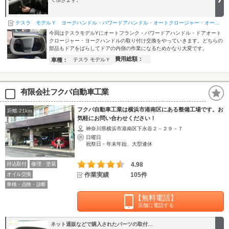
テスラ モデルＹ ヨークハンドル・パワードアハンドル・オートクロージャー・オートフランク
今回はテスラモデルYにオートフランク・パワードアハンドル・ドアオート
クロージャー・ヨークハンドルの取り付け交換をやっていきます。どちらの
部品もドアをばらしてドアの内側の作業になるためかなり大変です。
費用総額：
車種：
テスラ モデルＹ
有限会社フクバ自動車工業
フクバ自動車工業は横浜市港南区にある整備工場です。お
距離:21km
気軽にお問い合わせください！
神奈川県横浜市港南区下永谷２－２９－７
日曜日
祝祭日・年末年始、大型連休
持込取付
修理・塗装
4.98
オイル交換
作業実績
105件
車検・点検・診断
【無料電話】
店舗に電話する
ネット通販などで購入されたパーツの取付…