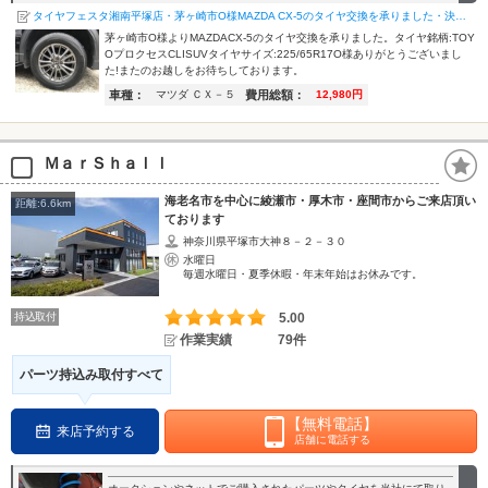
タイヤフェスタ湘南平塚店・茅ヶ崎市O様MAZDA CX-5のタイヤ交換を承りました・決め手は『お客様の…
茅ヶ崎市O様よりMAZDACX-5のタイヤ交換を承りました。タイヤ銘柄:TOY
OプロクセスCLISUVタイヤサイズ:225/65R17O様ありがとうございまし
た!またのお越しをお待ちしております。
車種：
費用総額：
マツダ ＣＸ－５
12,980円
ＭａｒＳｈａｌｌ
海老名市を中心に綾瀬市・厚木市・座間市からご来店頂い
距離:6.6km
ております
神奈川県平塚市大神８－２－３０
水曜日
毎週水曜日・夏季休暇・年末年始はお休みです。
持込取付
5.00
作業実績
79件
パーツ持込み取付すべて
【無料電話】
来店予約する
店舗に電話する