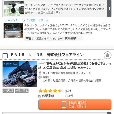
オークションやネットでご購入されたパーツやタイヤを当社にて取り
付けさせて頂きます。プロが取り付けをしますので違和感のない仕上
がりです。当店への直送も承っ…
キャンター タイヤ交換 トラック
今回はトラックタイヤ交換です205/70/17.5のサイズです今回は持ち込みで
の交換ではなく当社にて手配での交換でしたタイヤ代金は幅がありますがタ
イヤは当社が提携しているところですと定価の約8がけで提
費用総額：
車種：
三菱ふそう キャンター
ＦＡＩＲ ＬＩＮＥ 株式会社フェアライン
パーツ持ち込み取付から修理板金塗装までお任せ下さい☆
距離:29.5km
詳しい工賃等はお気軽にお問い合わせく…
神奈川県横浜市都筑区池辺町２９３７－１
月曜日
定休日：毎週月曜日 月曜日が祝日の場合は火曜日
持込取付
修理・塗装
4.96
作業実績
133件
【無料電話】
店舗に電話する