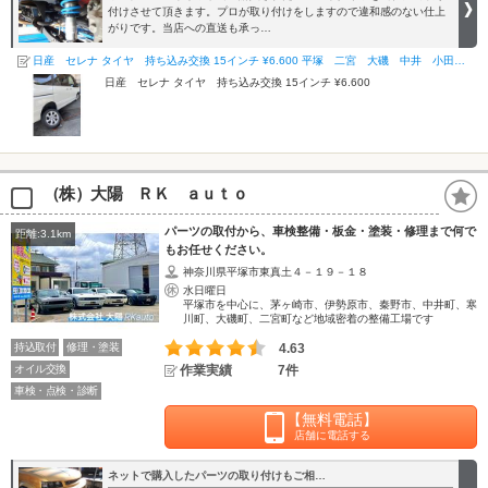
付けさせて頂きます。プロが取り付けをしますので違和感のない仕上
がりです。当店への直送も承っ…
日産 セレナ タイヤ 持ち込み交換 15インチ ¥6.600 平塚 二宮 大磯 中井 小田原 …
日産 セレナ タイヤ 持ち込み交換 15インチ ¥6.600
（株）大陽 ＲＫ ａｕｔｏ
パーツの取付から、車検整備・板金・塗装・修理まで何で
距離:3.1km
もお任せください。
神奈川県平塚市東真土４－１９－１８
水日曜日
平塚市を中心に、茅ヶ崎市、伊勢原市、秦野市、中井町、寒
川町、大磯町、二宮町など地域密着の整備工場です
持込取付
修理・塗装
4.63
オイル交換
作業実績
7件
車検・点検・診断
【無料電話】
店舗に電話する
ネットで購入したパーツの取り付けもご相…