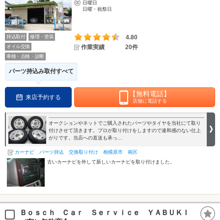
日曜日
日曜・祝祭日
持込取付
修理・塗装
4.80
オイル交換
作業実績
20件
車検・点検・診断
パーツ持込み取付すべて
【無料電話】
来店予約する
店舗に電話する
オークションやネットでご購入されたパーツやタイヤを当社にて取り
付けさせて頂きます。プロが取り付けをしますので違和感のない仕上
がりです。当店への直送も承っ…
カーナビ パーツ持込 交換取り付け 相模原市 南区
古いカーナビを外して新しいカーナビを取り付けました。
Ｂｏｓｃｈ Ｃａｒ Ｓｅｒｖｉｃｅ ＹＡＢＵＫＩ