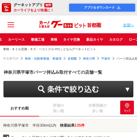
グーネットアプリ
無料
アプリをダウンロード
カーライフをより快適に！
首都圏
全国へ
取
カーリース
整備工場
車検
タイヤ交換
新品タイヤ
カタログ
ロー
車検・オイル交換・キズ・ヘコミクルマのことならグーネットピット
中古車TOP
車検・自動車整備・車修理
首都圏
神奈川県
平塚市
パーツ持込み取
神奈川県平塚市パーツ持込み取付すべての店舗一覧
評価の
作業実績が
おすすめ順
高い順
多い順
神奈川県平塚市 半径30km以内
検索結果
135件