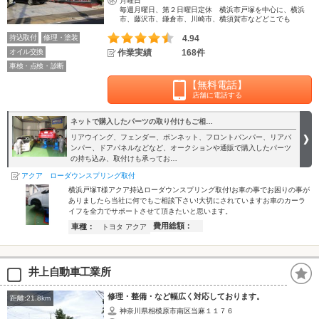
月曜日
毎週月曜日、第２日曜日定休 横浜市戸塚を中心に、横浜
市、藤沢市、鎌倉市、川崎市、横須賀市などどこでも
持込取付
修理・塗装
4.94
オイル交換
作業実績
168件
車検・点検・診断
【無料電話】
店舗に電話する
ネットで購入したパーツの取り付けもご相…
リアウイング、フェンダー、ボンネット、フロントバンパー、リアバ
ンパー、ドアパネルなどなど、オークションや通販で購入したパーツ
の持ち込み、取付けも承ってお…
アクア ローダウンスプリング取付
横浜戸塚T様アクア持込ローダウンスプリング取付!お車の事でお困りの事が
ありましたら当社に何でもご相談下さい!大切にされていますお車のカーラ
イフを全力でサポートさせて頂きたいと思います。
費用総額：
車種：
トヨタ アクア
井上自動車工業所
修理・整備・など幅広く対応しております。
距離:21.8km
神奈川県相模原市南区当麻１１７６