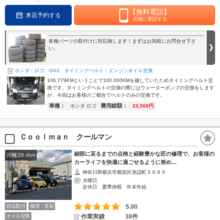
【無料電話】
来店予約する
店舗に電話する
各種パーツの取付けに対応致します！まずはお気軽にお問合せ下さ
い。
ホンダ・ロゴ GA3 タイミングベルト・エンジンオイル交換
106.779KMということで100.000KMを越していたためタイミングベルト交
換です。タイミングベルトの交換の際にはウォーターポンプの交換をします
が、今回はお客様のご都合でベルトのみの交換です。
車種：
費用総額：
ホンダ ロゴ
23,500円
Ｃｏｏｌｍａｎ クールマン
細部に至るまでの点検と経験豊かな匠の修理で、お客様の
距離:28.4km
カーライフを快適に過ごせるように努め…
神奈川県横浜市都筑区池辺町３９８９
水曜日
定休日 夏季休暇 年末年始
持込取付
修理・塗装
5.00
オイル交換
作業実績
38件