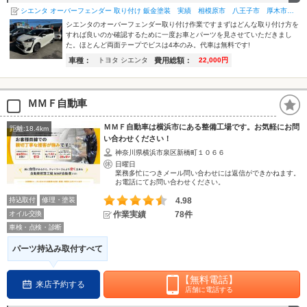
シエンタ オーバーフェンダー 取り付け 鈑金塗装 実績 相模原市 八王子市 厚木市 海老名市 座間市 …
シエンタのオーバーフェンダー取り付け作業ですまずはどんな取り付け方を
すれば良いのか確認するために一度お車とパーツを見させていただきまし
た。ほとんど両面テープでビスは4本のみ。代車は無料です!
車種：
費用総額：
トヨタ シエンタ
22,000円
ＭＭＦ自動車
ＭＭＦ自動車は横浜市にある整備工場です。お気軽にお問
距離:18.4km
い合わせください！
神奈川県横浜市泉区新橋町１０６６
日曜日
業務多忙につきメール問い合わせには返信ができかねます。
お電話にてお問い合わせください。
持込取付
修理・塗装
4.98
オイル交換
作業実績
78件
車検・点検・診断
パーツ持込み取付すべて
【無料電話】
来店予約する
店舗に電話する