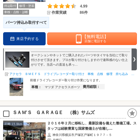
持込取付
修理・塗装
4.99
車検・点検・診断
作業実績
86件
パーツ持込み取付すべて
【無料電話】
来店予約する
店舗に電話する
オークションやネットでご購入されたパーツやタイヤを当社にて取り
付けさせて頂きます。プロが取り付けをしますので違和感のない仕上
がりです。当店への直送も承っ…
アクセラ ＢＭＥＦＳ ドライブレコーダー取り付け 車検 点検 修理 持ち込み 相模原市 座間市 海老名…
前後ドライブレコーダー取り付け作業になります。
費用総額：
車種：
マツダ アクセラスポーツ
ＳＡＭ’Ｓ ＧＡＲＡＧＥ （株）サムズ
２０１６年２月に移転し、最新設備を備えた整備工場。ス
距離:15.9km
タッフは経験豊富な国家整備士が在籍し…
神奈川県横浜市戸塚区戸塚町１９７７－５