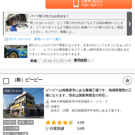
【無料電話】
店舗に電話する
パーツ取り付けもお任せを！
買ったはいいけど、どこで取り付ければ？なんてお悩み解決いたしま
す。インターネットなどで購入された各種パーツの取り付けもご相談
ください。※パーツ、車種によ…
EXマニホールド 耐熱バンテージ施工
超ひさしぶりのブログ更新となります。まあそれにしてもすごいなぁこのイ
ンプ・・・レプリカの再現度クオリティ高っ!経年劣化でボロボロ崩れるの
ですぐに中からエキマニが出てきます。
費用総額：
車種：
スバル インプレッサ
（株）ビービー
ビービーは相模原市にある整備工場です。地域密着型の工
距離:25.6km
場になります。現在は国産車限定の対応…
神奈川県相模原市中央区相生２－１５－５
日曜日
定休日：日曜・祝日相模原市中央区にある工場です。
持込取付
修理・塗装
4.99
オイル交換
作業実績
14件
車検・点検・診断