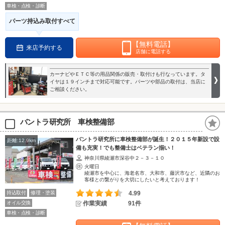
車検・点検・診断
パーツ持込み取付すべて
【無料電話】
来店予約する
店舗に電話する
カーナビやＥＴＣ等の用品関係の販売・取付けも行なっています。タ
イヤは１９インチまで対応可能です。パーツや部品の取付は、当店に
ご相談ください。
バントラ研究所 車検整備部
バントラ研究所に車検整備部が誕生！２０１５年新設で設
距離:12.9km
備も充実！でも整備士はベテラン揃い！
神奈川県綾瀬市深谷中２－３－１０
火曜日
綾瀬市を中心に、海老名市、大和市、藤沢市など、近隣のお
客様との繋がりを大切にしたいと考えております！
持込取付
修理・塗装
4.99
オイル交換
作業実績
91件
車検・点検・診断