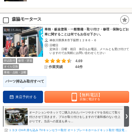
森脇モータース
車検・鈑金塗装・一般整備・取り付け・修理・保険などお
距離:15.4km
車に関することは何でもお任せ下さい。
神奈川県厚木市下荻野１２８６－６
日曜日
定休日：日曜・祝日 休日もお電話、メールとも受け付けて
いますのでお気軽にお問い合わせください
持込取付
修理・塗装
4.69
オイル交換
作業実績
44件
車検・点検・診断
パーツ持込み取付すべて
【無料電話】
来店予約する
店舗に電話する
オークションやネットでご購入されたパーツやタイヤを当社にて取り
付けさせて頂きます。プロが取り付けをしますので違和感のない仕上
がりです。当店への直送も承っ…
トヨタ CH-R 持ち込み TVキャンセラー取付 オートブレーキホールドキット取付 増設電源ユニット取…