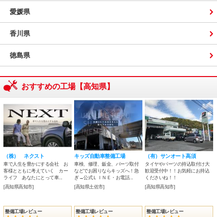
愛媛県
香川県
徳島県
おすすめの工場【高知県】
（株） ネクスト
キッズ自動車整備工場
（有）サンオート高須
車で人生を豊かにする会社 お
車検、修理、鈑金、パーツ取付
タイヤやパーツの持込取付け大
客様とともに考えていく カー
などでお困りならキッズへ！急
歓迎受付中！！お気軽にお持込
ライフ あなたにとって車...
ぎ→公式ＬＩＮＥ・お電話...
くださいね！！
[高知県高知市]
[高知県土佐市]
[高知県高知市]
整備工場レビュー
整備工場レビュー
整備工場レビュー