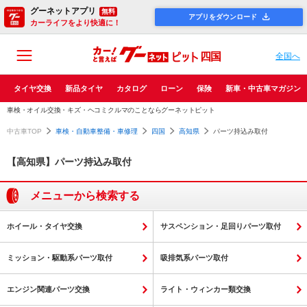
グーネットアプリ
無料
アプリをダウンロード
カーライフをより快適に！
四国
全国へ
タイヤ交換
新品タイヤ
カタログ
ローン
保険
新車・中古車マガジン
車検・オイル交換・キズ・ヘコミクルマのことならグーネットピット
中古車TOP
車検・自動車整備・車修理
四国
高知県
パーツ持込み取付
【高知県】パーツ持込み取付
メニューから検索する
ホイール・タイヤ交換
サスペンション・足回りパーツ取付
ミッション・駆動系パーツ取付
吸排気系パーツ取付
エンジン関連パーツ交換
ライト・ウィンカー類交換