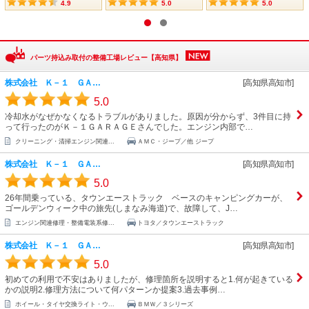
4.9
5.0
5.0
1
2
パーツ持込み取付の整備工場レビュー【高知県】
株式会社 Ｋ－１ ＧＡ…
[高知県高知市]
5.0
冷却水がなぜかなくなるトラブルがありました。原因が分からず、3件目に持
って行ったのがＫ－１ＧＡＲＡＧＥさんでした。エンジン内部で…
クリーニング・清掃エンジン関連...
ＡＭＣ・ジープ／他 ジープ
株式会社 Ｋ－１ ＧＡ…
[高知県高知市]
5.0
26年間乗っている、タウンエーストラック ベースのキャンピングカーが、
ゴールデンウィーク中の旅先(しまなみ海道)で、故障して、J…
エンジン関連修理・整備電装系修...
トヨタ／タウンエーストラック
株式会社 Ｋ－１ ＧＡ…
[高知県高知市]
5.0
初めての利用で不安はありましたが、修理箇所を説明すると1.何が起きている
かの説明2.修理方法について何パターンか提案3.過去事例…
ホイール・タイヤ交換ライト・ウ...
ＢＭＷ／３シリーズ