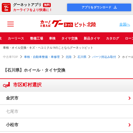
グーネットアプリ
無料
アプリをダウンロード
カーライフをより快適に！
北陸
全国へ
取
カーリース
整備工場
車検
タイヤ交換
新品タイヤ
カタログ
ロー
車検・オイル交換・キズ・ヘコミクルマのことならグーネットピット
中古車TOP
車検・自動車整備・車修理
北陸
石川県
パーツ持込み取付
ホイー
【石川県】ホイール・タイヤ交換
市区町村選択
金沢市
七尾市
小松市