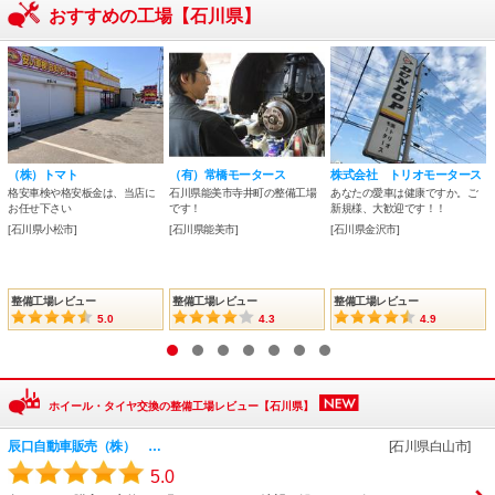
おすすめの工場【石川県】
（株）トマト
（有）常橋モータース
株式会社 トリオモータース
格安車検や格安板金は、当店に
石川県能美市寺井町の整備工場
あなたの愛車は健康ですか。ご
お任せ下さい
です！
新規様、大歓迎です！！
[石川県小松市]
[石川県能美市]
[石川県金沢市]
整備工場レビュー
整備工場レビュー
整備工場レビュー
5.0
4.3
4.9
1
2
3
4
5
6
7
ホイール・タイヤ交換の整備工場レビュー【石川県】
辰口自動車販売（株） …
[石川県白山市]
5.0