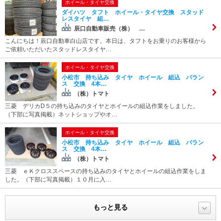
ホイール・タイヤ交換
ダイハツ タフト ホイール・タイヤ交換 スタッド
レスタイヤ 組…
辰口自動車販売（株） …
こんにちは！辰口自動車白山店です。本日は、タフトをお乗りのお客様から
ご依頼いただいたスタッドレスタイヤ…
ホイール・タイヤ交換
小松市 持ち込み タイヤ ホイール 組込 バラン
ス 交換 4本…
（株）トマト
三菱 デリカD５の持ち込みのタイヤとホイールの組込作業をしました。
（下部に写真掲載）ネットショップやオ…
ホイール・タイヤ交換
小松市 持ち込み タイヤ ホイール 組込 バラン
ス 交換 4本…
（株）トマト
三菱 ｅＫクロススペースの持ち込みのタイヤとホイールの組込作業をしま
した。（下部に写真掲載）１０月に入…
もっと見る