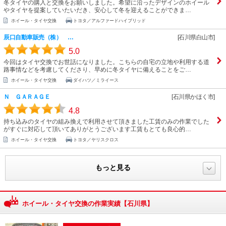
冬タイヤの購入と交換をお願いしました。希望に沿ったデザインのホイール
やタイヤを提案していたいだき、安心して冬を迎えることができま…
ホイール・タイヤ交換
トヨタ／アルファードハイブリッド
辰口自動車販売（株） …
[石川県白山市]
5.0
今回はタイヤ交換でお世話になりました。こちらの自宅の立地や利用する道
路事情などを考慮してくださり、早めに冬タイヤに備えることをご…
ホイール・タイヤ交換
ダイハツ／ミライース
Ｎ ＧＡＲＡＧＥ
[石川県かほく市]
4.8
持ち込みのタイヤの組み換えで利用させて頂きました工賃のみの作業でした
がすぐに対応して頂いてありがとうございます工賃もとても良心的…
ホイール・タイヤ交換
トヨタ／ヤリスクロス
もっと見る
ホイール・タイヤ交換の作業実績【石川県】