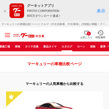
グーネットアプリ
表示
PROTO CORPORATION
800万ダウンロード達成！
マーキュリーの車種比較ページ | クルマ（中古自動車、中古車両）の情報が満載！グーネット中古車で満足のいく車検索を。
0
お気に入り
閲覧履歴
整備工場
車検
タイヤ交換
新品タイヤ
カタログ
ローン
保険
新車・
マーキュリーの車種比較ページ
マーキュリーの人気車種から比較する