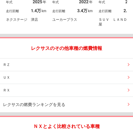
2025
2022
202
年
年
年式
年式
年式
シートエアコン ドラレ
パワーバックドア アダ
ーモニター セーフ
コ コーナーセンサー
プティブクルーズ ＢＳ
システムプラス ３
1.4万
3.4万
2.0
km
km
走行距離
走行距離
走行距離
スマートキー ＬＥＤヘ
Ｍ デジタルインナーミ
ルＬＥＤヘッドラ
ッド ＥＴＣ２．０
ラー クリアランスソナ
禁煙車
ネクステージ 津店
ユーカープラス
ＳＵＶ ＬＡＮＤ 
ー
屋
レクサスのその他車種の燃費情報
ＲＺ
ＵＸ
ＲＸ
レクサスの燃費ランキングを見る
ＮＸとよく比較されている車種