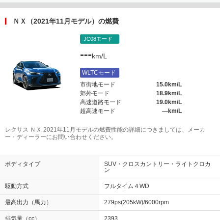
ＮＸ（2021年11月モデル）の燃費
JC08モード
---
km/L
WLTCモード
市街地モード
15.0km/L
郊外モード
18.9km/L
高速道路モード
19.0km/L
超高速モード
---km/L
レクサス ＮＸ 2021年11月モデルの燃費性能の詳細につきましては、メーカ
ー・ディーラーにお問い合わせください。
ボディタイプ
SUV・クロスカントリー・ライトクロカ
ン
駆動方式
フルタイム４WD
最高出力（馬力）
279ps(205kW)/6000rpm
排気量（cc）
2393