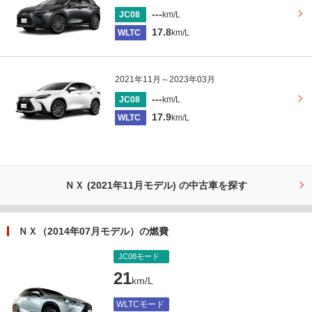
---
JC08
km/L
17.8
WLTC
km/L
2021年11月～2023年03月
---
JC08
km/L
17.9
WLTC
km/L
ＮＸ (2021年11月モデル) の中古車を探す
ＮＸ（2014年07月モデル）の燃費
JC08モード
21
km/L
WLTCモード