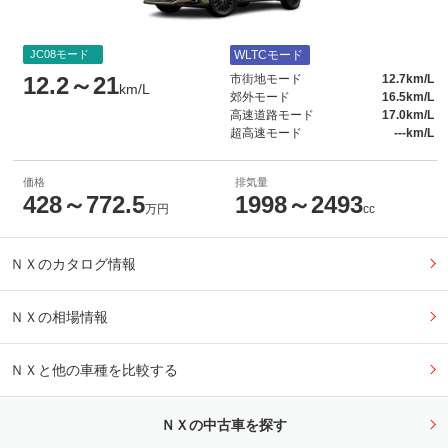
JC08モード
WLTCモード
12.2～21
市街地モード
12.7km/L
km/L
郊外モード
16.5km/L
高速道路モード
17.0km/L
超高速モード
---km/L
価格
排気量
428～772.5
1998～2493
万円
cc
ＮＸのカタログ情報
ＮＸの相場情報
ＮＸと他の車種を比較する
ＮＸの中古車を探す