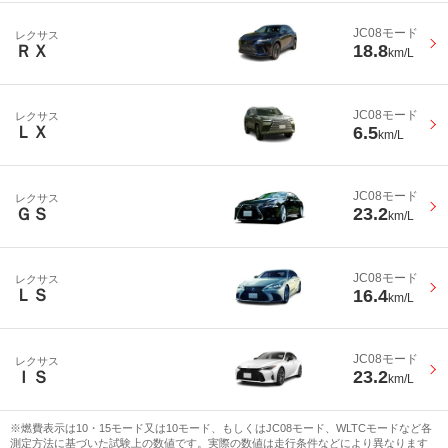
JC08モード
レクサス
18.8
ＲＸ
km/L
JC08モード
レクサス
6.5
ＬＸ
km/L
JC08モード
レクサス
23.2
ＧＳ
km/L
JC08モード
レクサス
16.4
ＬＳ
km/L
JC08モード
レクサス
23.2
ＩＳ
km/L
※燃費表示は10・15モード又は10モード、もしくはJC08モード、WLTCモードなど各
測定方法に基づいた試験上の数値です。実際の数値は走行条件などにより異なります