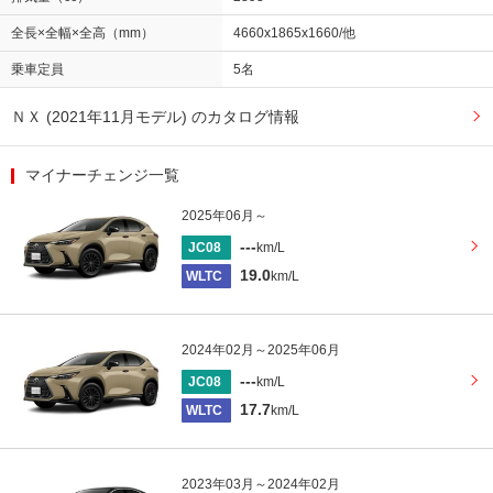
全長×全幅×全高（mm）
4660x1865x1660/他
乗車定員
5名
ＮＸ (2021年11月モデル) のカタログ情報
マイナーチェンジ一覧
2025年06月～
---
JC08
km/L
19.0
WLTC
km/L
2024年02月～2025年06月
---
JC08
km/L
17.7
WLTC
km/L
2023年03月～2024年02月