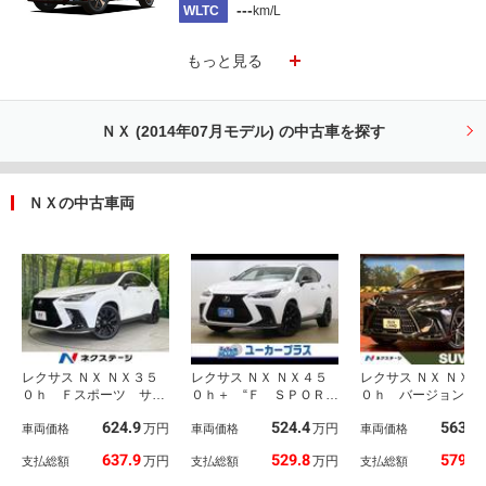
---
WLTC
km/L
もっと見る
ＮＸ (2014年07月モデル) の中古車を探す
ＮＸの中古車両
レクサス ＮＸ ＮＸ３５
レクサス ＮＸ ＮＸ４５
レクサス ＮＸ ＮＸ３
０ｈ Ｆスポーツ サン
０ｈ＋ “Ｆ ＳＰＯＲ
０ｈ バージョンＬ
ルーフ 純正１４型ナ
Ｔ” 禁煙車 ４ＷＤ 純
ノラマルーフ レク
624.9
524.4
563.1
万円
万円
ビ 全周囲カメラ 衝突
車両価格
正ナビ フルセグＴＶ
車両価格
チームメイト デジ
車両価格
軽減 レーダークルー
Ｂｌｕｅｔｏｏｔｈ 全
インナーミラー ヘ
637.9
529.8
579.9
万円
万円
支払総額
支払総額
支払総額
ズ 禁煙 電動リアゲー
方位モニター サンルー
ル革シート １４イ
ト レザーシート 前席
フ ベンチレーション
ＤＡ パノラミック