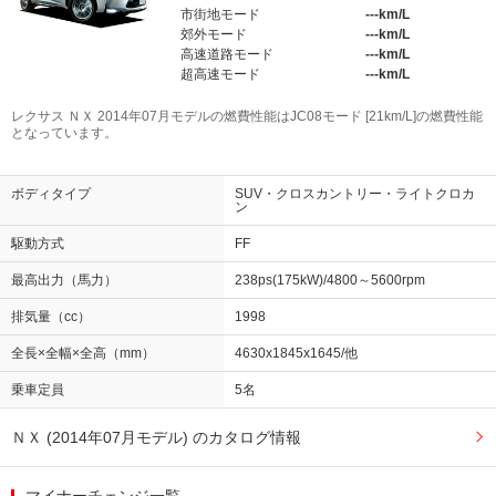
市街地モード
---km/L
郊外モード
---km/L
高速道路モード
---km/L
超高速モード
---km/L
レクサス ＮＸ 2014年07月モデルの燃費性能はJC08モード [21km/L]の燃費性能
となっています。
ボディタイプ
SUV・クロスカントリー・ライトクロカ
ン
駆動方式
FF
最高出力（馬力）
238ps(175kW)/4800～5600rpm
排気量（cc）
1998
全長×全幅×全高（mm）
4630x1845x1645/他
乗車定員
5名
ＮＸ (2014年07月モデル) のカタログ情報