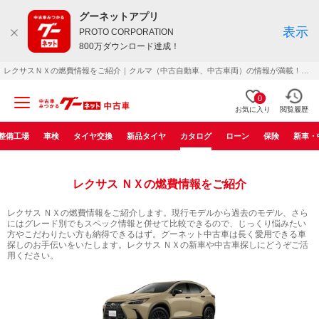
グーネットアプリ
表示
PROTO CORPORATION
800万ダウンロード達成！
レクサスＮＸの燃費情報をご紹介｜クルマ（中古自動車、中古車両）の情報が満載！グーネット中古車で満足のいく車検索を。
0
お気に入り
閲覧履歴
整備工場
車検
タイヤ交換
新品タイヤ
カタログ
ローン
保険
新車・
レクサス ＮＸの燃費情報をご紹介
レクサス ＮＸの燃費情報をご紹介します。現行モデルから過去のモデル、さら
にはグレード別でもスペック情報と併せて比較できるので、じっくり悩みたい
方やこだわりたい方も納得できるはず。グーネット中古車は長く愛用できる車
探しのお手伝いをいたします。レクサス ＮＸの新車や中古車探しにどうぞご活
用ください。