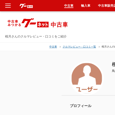
中古車
輸入車
中古車販売
新車
中古車
桜月さんのクルマレビュー・口コミをご紹介
中古車
クルマレビュー・口コミ一覧
桜月さんの
輸入車
クルマ買取
鳥
カーリース
タイヤ交換
整備工場
プロフィール
車検