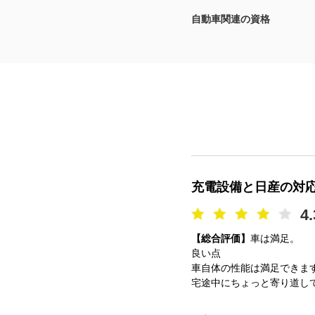
自動車関連の資格
マガジン
車カタログ
自動車ローン
保険
レビュー
充電設備と日産の対
価格相場
4.
【総合評価】
車は満足。
教習所
良い点
車自体の性能は満足できま
用語集
宅途中にちょっと寄り道し