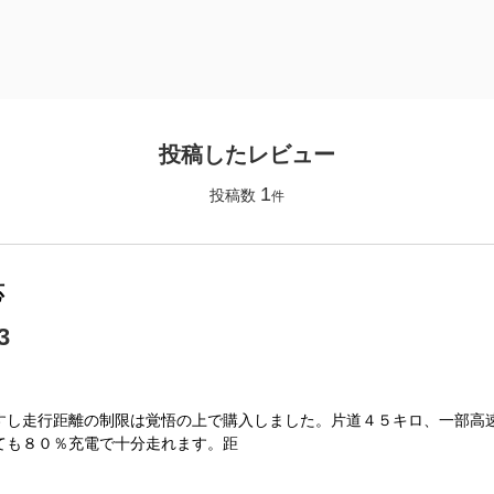
投稿したレビュー
1
投稿数
件
応
3
すし走行距離の制限は覚悟の上で購入しました。片道４５キロ、一部高
ても８０％充電で十分走れます。距