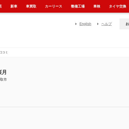
店
新車
車買取
カーリース
整備工場
車検
タイヤ交換
English
ヘルプ
お
口コミ
桜月
取市