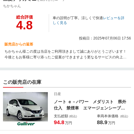
ちかちゃん
総合評価
車の説明が丁寧。涼しくて快適
レビューを詳
4.8
しく見る
投稿日：2025年07月06日 17:56
販売店からの返答
ちかちゃん様この度は当店をご利用頂きまして誠にありがとうございます！
今後ともお客様に寄り添ったご提案ができますよう更なるサービスの向上に
努めて参ります。
この販売店の在庫
日産
ノート ｅ－パワー メダリスト 県外
仕入 禁煙車 エマージェンシーブレ
ーキ 社外ナビ（ＣＤ ＤＶＤ Ｂ
支払総額
車両本体価格
(税込)
(税込)
Ｔ フルセグ）アラウンドビューモニ
94.8
88.9
万円
万円
ター インテリジェントミラー ＥＴ
Ｃ ドライブレコーダー クルーズコ