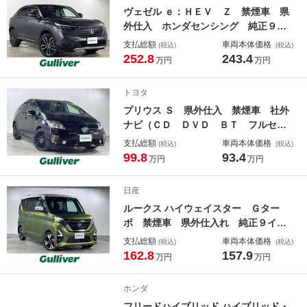
ンシーブレーキ アラウンドビューモ
ヴェゼル ｅ：ＨＥＶ Ｚ 禁煙車 県
ニター
外仕入 ホンダセンシング 純正９型
ナビ（Ｂｌｕｅｔｏｏｔｈ／ＡＭ／Ｆ
支払総額
車両本体価格
(税込)
(税込)
Ｍ／フルセグＴＶ） バックカメラ
252.8
243.4
万円
万円
ビルトインＥＴＣ２．０ ブライイン
ドスポットモニター 電動リアゲー
トヨタ
ト コーナーセンサー
プリウス Ｓ 県外仕入 禁煙車 社外
ナビ（ＣＤ ＤＶＤ ＢＴ フルセ
グ）バックモニター スマートキー
支払総額
車両本体価格
(税込)
(税込)
プッシュスタート ＥＴＣ ＬＥＤヘ
99.8
93.4
万円
万円
ッドライト フォグライト オートラ
イト 社外１７インチアルミホイール
日産
ルークス ハイウェイスター Ｇター
ボ 禁煙車 県外仕入れ 純正９イン
チナビ【フルセグＴＶ／ＢＴ／ＡＭ・
支払総額
車両本体価格
(税込)
(税込)
ＦＭ】 アラウンドビューモニター
162.8
157.9
万円
万円
両側パワースライドドア ドライブレ
コーダー ＥＴＣ インテリジェント
ホンダ
エマージェンシーブレーキ
フリードハイブリッド ハイブリッド・