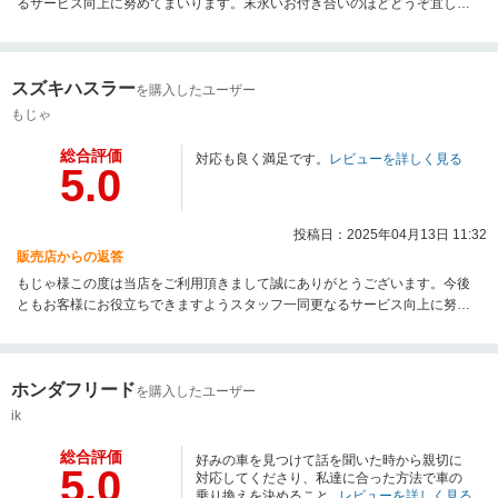
るサービス向上に努めてまいります。末永いお付き合いのほどどうぞ宜しく
お願い致します！
スズキハスラー
を購入したユーザー
もじゃ
総合評価
対応も良く満足です。
レビューを詳しく見る
5.0
投稿日：2025年04月13日 11:32
販売店からの返答
もじゃ様この度は当店をご利用頂きまして誠にありがとうございます。今後
ともお客様にお役立ちできますようスタッフ一同更なるサービス向上に努め
てまいります。今後とも末永いお付き合いのほど宜しくお願い致します。
ホンダフリード
を購入したユーザー
ik
総合評価
好みの車を見つけて話を聞いた時から親切に
5.0
対応してくださり、私達に合った方法で車の
乗り換えを決めること...
レビューを詳しく見る