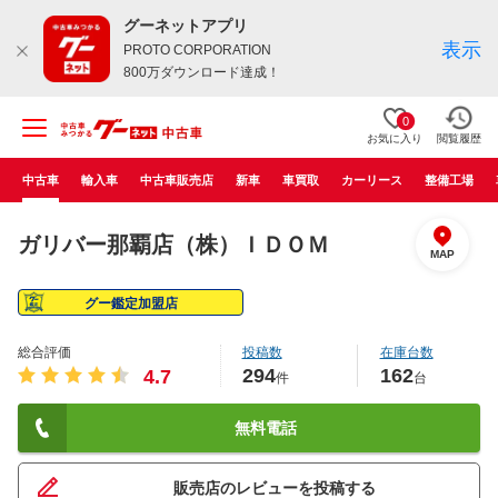
グーネットアプリ
表示
PROTO CORPORATION
800万ダウンロード達成！
0
お気に入り
閲覧履歴
中古車
輸入車
中古車販売店
新車
車買取
カーリース
整備工場
ガリバー那覇店（株）ＩＤＯＭ
MAP
グー鑑定加盟店
総合評価
投稿数
在庫台数
294
162
4.7
件
台
無料電話
販売店のレビューを投稿する