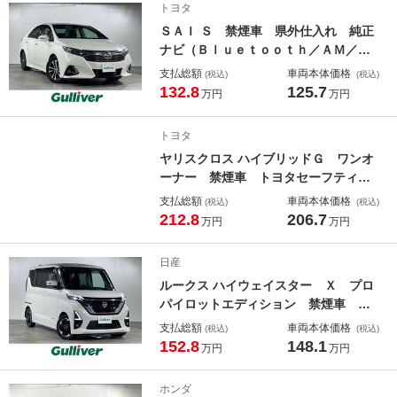
トヨタ
ントロール 純正アルミ
ＳＡＩ Ｓ 禁煙車 県外仕入れ 純正
ナビ（Ｂｌｕｅｔｏｏｔｈ／ＡＭ／Ｆ
Ｍ） バックカメラ ビルトインＥＴ
支払総額
車両本体価格
(税込)
(税込)
Ｃ スマートキー スペアキー パワ
132.8
125.7
万円
万円
ーシート ＬＥＤヘッドライト カー
テンエアバック 純正１６インチＡＷ
トヨタ
ヤリスクロス ハイブリッドＧ ワンオ
ーナー 禁煙車 トヨタセーフティセ
ンス 純正８インチディスプレイオー
支払総額
車両本体価格
(税込)
(税込)
ディオ（Ｂｌｕｅｔｏｏｔｈ／ＡＭ／
212.8
206.7
万円
万円
ＦＭ／ＵＳＢ／フルセグＴＶ） ビル
トインＥＴＣ パノラミックビューモ
日産
ニター
ルークス ハイウェイスター Ｘ プロ
パイロットエディション 禁煙車 県
外仕入れ 純正９型ナビ（Ｂｌｕｅｔ
支払総額
車両本体価格
(税込)
(税込)
ｏｏｔｈ／ＣＤ／ＤＶＤ／ＦＭ／ＡＭ
152.8
148.1
万円
万円
／フルセグＴＶ） 両側パワースライ
ドドア インテリジェントエマージェ
ホンダ