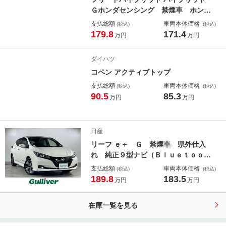
Ｇホンダセンシング 禁煙車 ホンダ
センシング 純正ナビ（ＣＤ ＤＶ
支払総額
車両本体価格
(税込)
(税込)
Ｄ ＢＴ フルセグ）バックカメラ
179.8
171.4
万円
万円
両側電動スライドドア ビルトインＥ
ＴＣ 前後ドライブレコーダー オー
ダイハツ
トライト ＬＥＤヘッドライト シー
コペン アクティブトップ
トヒーター
支払総額
車両本体価格
(税込)
(税込)
90.5
85.3
万円
万円
日産
リーフ ｅ＋ Ｇ 禁煙車 県外仕入
れ 純正９型ナビ（Ｂｌｕｅｔｏｏｔ
ｈ／ＣＤ／ＤＶＤ／ＦＭ／ＡＭ／フル
支払総額
車両本体価格
(税込)
(税込)
セグＴＶ）ＢＯＳＥ アラウンドビュ
189.8
183.5
万円
万円
ーモニター インテリジェントエマー
ジェンシーブレーキ ブラインドスポ
在庫一覧を見る
ットモニター