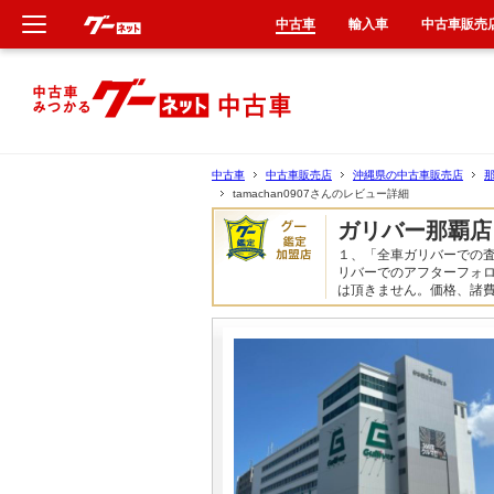
中古車
輸入車
中古車販売
新車
中古車
中古車
中古車販売店
沖縄県の中古車販売店
tamachan0907さんのレビュー詳細
輸入車
ガリバー那覇
１、「全車ガリバーでの
クルマ買取
リバーでのアフターフォ
は頂きません。価格、諸
カーリース
タイヤ交換
整備工場
車検