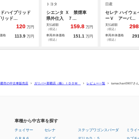
トヨタ
日産
ードハイブリッド
シエンタ Ｘ 禁煙車
セレナ ハイウェ
ブリッド…
県外仕入 ７…
ーＶ アーバ…
支払総額
支払総額
120
159.8
298
万円
万円
（税込）
（税込）
価格
113.9
車両本体価格
151.1
車両本体価格
291
万円
万円
（税込）
（税込）
那覇市の中古車販売店
ガリバー那覇店（株）ＩＤＯＭ
レビュー一覧
tamachan090
車種から中古車を探す
チェイサー
セレナ
ステップワゴンスパーダ
ミライ
ＧＲ８６
デイズ
デリカＤ：５
カプチ