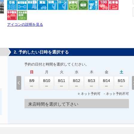
アイコンの説明を見る
2. 予約したい日時を選択する
予約の日付と時間を選択してください。
日
月
火
水
木
金
土
8/9
8/10
8/11
8/12
8/13
8/14
8/15
○ ネット予約可 - ネット予約不可
来店時間を選択して下さい