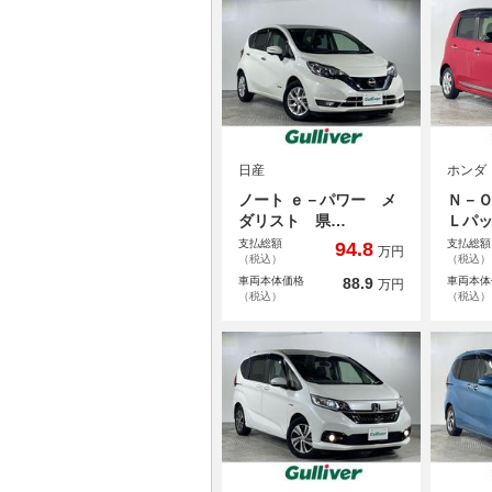
日産
ホンダ
ノート ｅ－パワー メ
Ｎ－Ｏ
ダリスト 県…
Ｌパ
支払総額
支払総額
94.8
万円
（税込）
（税込）
車両本体価格
88.9
車両本体
万円
（税込）
（税込）