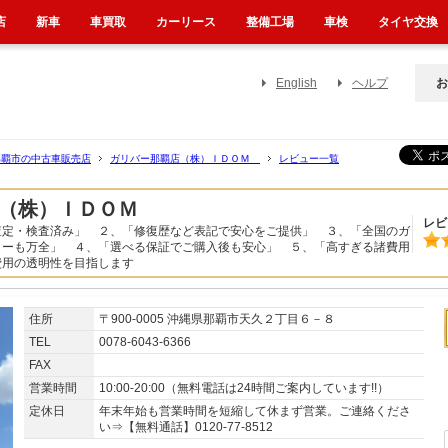
店
新車
車買取
カーリース
整備工場
車検
タイヤ交換
English
ヘルプ
お
那覇市の中古車販売店
ガリバー那覇店（株）ＩＤＯＭ
レビュー一覧
店（株）ＩＤＯＭ
レビ
査定・検査済み」 ２、「修復歴など表記で安心をご提供」 ３、「全国のガ
ローも万全」 ４、「選べる保証でご購入後も安心」 ５、「高すぎる諸費用
費用の透明性を目指します
住所
〒900-0005 沖縄県那覇市天久２丁目６－８
TEL
0078-6043-6366
FAX
営業時間
10:00-20:00（無料電話は24時間ご案内しています!!）
定休日
年末年始も営業時間を短縮して休まず営業。ご連絡くださ
い⇒【無料通話】0120-77-8512