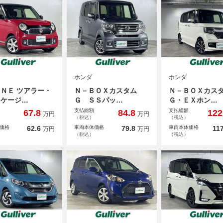
ホンダ
ホンダ
ＮＥ ツアラー・
Ｎ－ＢＯＸカスタム
Ｎ－ＢＯＸカス
ッケージ…
Ｇ ＳＳパッ…
Ｇ・ＥＸホン…
支払総額
支払総額
67.8
84.8
122
万円
万円
（税込）
（税込）
価格
62.6
車両本体価格
79.8
車両本体価格
117
万円
万円
（税込）
（税込）