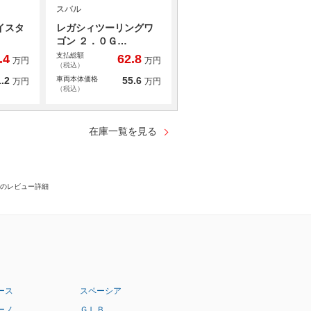
スバル
イスタ
レガシィツーリングワ
ゴン ２．０Ｇ…
支払総額
.4
62.8
万円
万円
（税込）
.2
車両本体価格
55.6
万円
万円
（税込）
在庫一覧を見る
7さんのレビュー詳細
ース
スペーシア
ーノ
ＧＬＢ