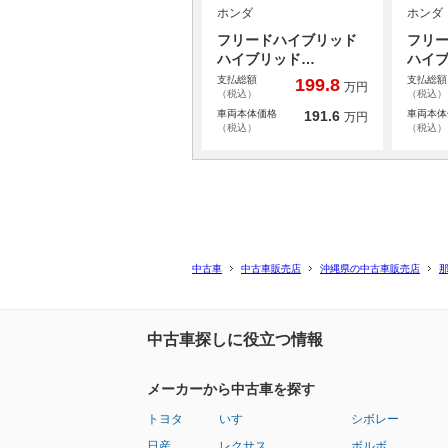
ホンダ
ホンダ
フリードハイブリッド
フリ
ハイブリッド…
ハイ
支払総額
支払総額
199.8
万円
（税込）
（税込）
車両本体価格
191.6
車両本体
万円
（税込）
（税込）
中古車
中古車販売店
沖縄県の中古車販売店
中古車探しに役立つ情報
メーカーから中古車を探す
トヨタ
いすゞ
シボレー
日産
レクサス
ボルボ