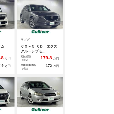
マツダ
タム
ＣＸ－５ ＸＤ エクス
クルーシブモ…
支払総額
.8
179.8
万円
万円
（税込）
.9
車両本体価格
172
万円
万円
（税込）