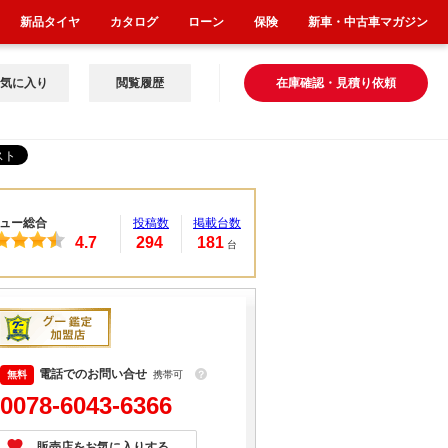
新品タイヤ
カタログ
ローン
保険
新車・中古車マガジン
気に入り
閲覧履歴
在庫確認・見積り依頼
ュー総合
投稿数
掲載台数
4.7
294
181
台
電話でのお問い合せ
携帯可
？
0078-6043-6366
販売店をお気に入りする