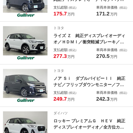
カメラ／シーケンシャルウインカー／
支払総額
車両本体価格
(税込)
(税込)
パワースライドドア／シートヒーター
175.7
171.2
万円
万円
／純正アルミホイール／衝突軽減ブレ
ーキ／ＥＴＣ／ＬＥＤヘッドライト／
トヨタ
Ｂｌｕｅｔｏｏｔｈ／ＵＳＢ
ライズ Ｚ 純正ディスプレイオーディ
オ／ＨＤＭＩ／衝突軽減ブレーキ／全
方位カメラ／シーケンシャルウインカ
支払総額
車両本体価格
(税込)
(税込)
ー／シートヒーター／フルセグＴＶ／
277.3
270.5
万円
万円
ＡｐｐｌｅＣａｒＰｌａｙ／レーンキ
ープアシスト／Ｂｌｕｅｔｏｏｔｈ／
トヨタ
ＵＳＢ
ノア Ｓｉ ダブルバイビーＩＩ 純正
ナビ／フリップダウンモニター／フル
セグＴＶ／バックカメラ／衝突軽減ブ
支払総額
車両本体価格
(税込)
(税込)
レーキ／レーンキープアシスト／オー
249.7
242.3
万円
万円
トマチックハイビーム／両側パワース
ライドドア／純正フロアマット／ＥＴ
ダイハツ
Ｃ／Ｂｌｕｅｔｏｏｔｈ
ロッキー プレミアムＧ ＨＥＶ 純正
ディスプレイオーディオ／全方位カメ