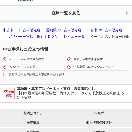
ーシート／シートヒーター／シートベ
ンチレーション／デジタルインナーミ
在庫一覧を見る
ラー／パワーバックドア
中古車
中古車販売店
愛知県の中古車販売店
一宮市の中古車販売店
ガリバー一宮店（株）ＩＤＯＭ
レビュー一覧
ぐーさんのレビュー詳細
中古車探しに役立つ情報
メーカーから中古車を探す
車種から中古車を探す
地域から中古車を探す
中古車探しに役立つコンテンツ
愛知県の中古車販売店を市区町村から探す
車買取・車査定はグーネット買取 営業電話なし
【日本最大級の加盟店数】約30万のデータから予想以上の高額査
定を実現！
質問はコチラ
ヘルプ
推奨環境
個人情報保護方針