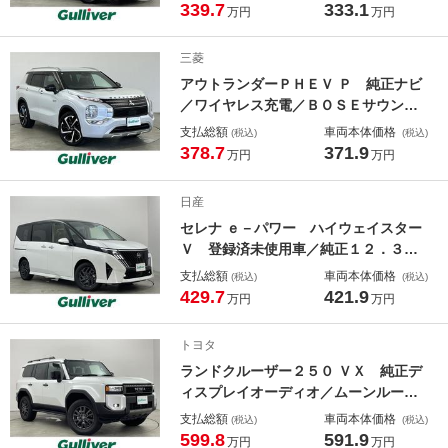
ケンシャルウインカー／シートヒータ
339.7
333.1
万円
万円
ー／両側パワースライドドア／パドル
シフト／ブラインドスポットモニター
三菱
／ＥＴＣ／ドライブレコーダー
アウトランダーＰＨＥＶ Ｐ 純正ナビ
／ワイヤレス充電／ＢＯＳＥサウンド
／ＢＳＭ／フロントリフレッシュ機能
支払総額
車両本体価格
(税込)
(税込)
／シーケンシャルウインカー／ヘッド
378.7
371.9
万円
万円
アップディスプレイ／ステアリングヒ
ーター／本革シート／シートヒーター
日産
／全方位カメラ／ＵＳＢ
セレナ ｅ－パワー ハイウェイスター
Ｖ 登録済未使用車／純正１２．３イ
ンチナビ／フリップダウンモニター／
支払総額
車両本体価格
(税込)
(税込)
ＥＴＣ２．０／ブラインドスポットモ
429.7
421.9
万円
万円
ニター／デジタルインナーミラー／プ
ロパイロット／両側パワースライドド
トヨタ
ア／フルセグＴＶ／衝突軽減ブレーキ
ランドクルーザー２５０ ＶＸ 純正デ
ィスプレイオーディオ／ムーンルーフ
／全方位カメラ／ドライブレコーダー
支払総額
車両本体価格
(税込)
(税込)
／ブラインドスポットモニター／レザ
599.8
591.9
万円
万円