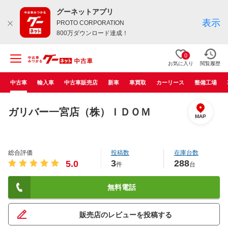
グーネットアプリ
表示
PROTO CORPORATION
800万ダウンロード達成！
0
お気に入り
閲覧履歴
中古車
輸入車
中古車販売店
新車
車買取
カーリース
整備工場
ガリバー一宮店（株）ＩＤＯＭ
MAP
総合評価
投稿数
在庫台数
3
288
5.0
件
台
無料電話
販売店のレビューを投稿する