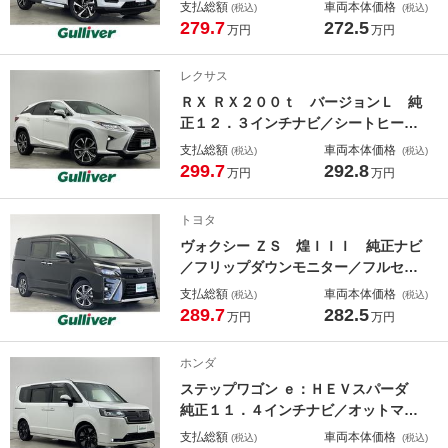
ラ／シーケンシャルウインカー／ＨＤ
支払総額
車両本体価格
(税込)
(税込)
ＭＩ／ＵＳＢ／フルセグ／Ｂｌｕｅｔ
279.7
272.5
万円
万円
ｏｏｔｈ／シートヒーター／衝突軽減
ブレーキ／レーンキープアシスト／ブ
レクサス
ラインドスポットモニター
ＲＸ ＲＸ２００ｔ バージョンＬ 純
正１２．３インチナビ／シートヒータ
ー／ＥＴＣ２．０／レザーシート／ヘ
支払総額
車両本体価格
(税込)
(税込)
ッドアップディスプレイ／ブラインド
299.7
292.8
万円
万円
スポットモニター／ステアリングヒー
ター／シートベンチレーション／シー
トヨタ
ケンシャルウインカー／ＵＳＢ
ヴォクシー ＺＳ 煌ＩＩＩ 純正ナビ
／フリップダウンモニター／フルセグ
ＴＶ／バックカメラ／ドライブレコー
支払総額
車両本体価格
(税込)
(税込)
ダー／ＥＴＣ／衝突軽減ブレーキ／レ
289.7
282.5
万円
万円
ーンキープアシスト／クルーズコント
ロール／ＬＥＤヘッドライト／パーキ
ホンダ
ングセンサー／ＥＴＣ
ステップワゴン ｅ：ＨＥＶスパーダ
純正１１．４インチナビ／オットマン
／フルセグＴＶ／全方位カメラ／シー
支払総額
車両本体価格
(税込)
(税込)