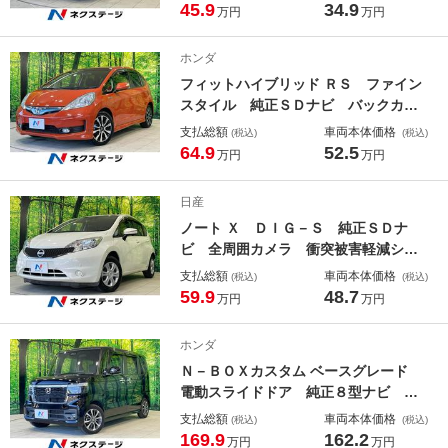
ッド ＥＴＣ 純正１４インチアル
45.9
34.9
万円
万円
ミ オートライト オートエアコン
Ｂｌｕｅｔｏｏｔｈ ＣＤ ＤＶＤ再
ホンダ
生
フィットハイブリッド ＲＳ ファイン
スタイル 純正ＳＤナビ バックカメ
ラ 禁煙車 スマートキー ＨＩＤヘ
支払総額
車両本体価格
(税込)
(税込)
ッド ビルトインＥＴＣ クルコン
64.9
52.5
万円
万円
純正１６インチアルミ オートライ
ト オートエアコン Ｂｌｕｅｔｏｏ
日産
ｔｈ ＣＤ ＤＶＤ再生 パドルシフ
ノート Ｘ ＤＩＧ－Ｓ 純正ＳＤナ
ト
ビ 全周囲カメラ 衝突被害軽減シス
テム 禁煙車 コーナーセンサー ス
支払総額
車両本体価格
(税込)
(税込)
マートキー ＥＴＣ 車線逸脱警報
59.9
48.7
万円
万円
オートライト オートエアコン Ｂｌ
ｕｅｔｏｏｔｈ ＤＶＤ再生 フルセ
ホンダ
グ
Ｎ－ＢＯＸカスタム ベースグレード
電動スライドドア 純正８型ナビ バ
ックカメラ ホンダセンシング 禁煙
支払総額
車両本体価格
(税込)
(税込)
車 シートヒーター コーナーセンサ
169.9
162.2
万円
万円