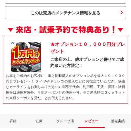
この販売店のメンテナンス情報を見る
★オプション１０，０００円分プレ
ゼント
ご来店の上、他オプションと併せてご成
約頂いた方限定！
ネット予約でキャンペーンに応募しよ
お車をご成約のお客様に、車と同時購入のオプション品を最大１０，０００
円分プレゼント！ タイヤやドラレコの購入などにお役立ていただき、快適
なカーライフをお楽しみください♪ ※部品代金に利用可。工賃・保証・諸費
用等は適用対象外。※他クーポンとの併用不可。※ご来店時にＧｏｏネット
の来店クーポンを見た、とお伝えください。
詳細
在庫
グループ店
レビュー
販売実績