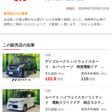
投稿日：2024年07月30日 15:01
販売店からの返答
みほ様この度は弊社をお選びいただき有難う御座いました。納車時のお車の
状態もご満足いただけたようで、大変嬉しく思います。これからも末長いお
付き合いを宜しくお願い致します！
この販売店の在庫
日産
デイズルークス ハイウェイスター
Ｘ Ｇパッケージ 両側電動ドア 純
正ＳＤナビ 全周囲カメラ 衝突被害
支払総額
車両本体価格
(税込)
(税込)
軽減システム 禁煙車 ドラレコ ス
122.9
115
万円
万円
マートキー ＬＥＤヘッド ＥＴＣ
純正１５インチアルミ オートハイビ
日産
ーム 車線逸脱警報 オートライト
ルークス ハイウェイスターリミテッ
ド 電動スライドドア 純正ＳＤナ
ビ 禁煙車 スマートキー ＨＩＤヘ
支払総額
車両本体価格
(税込)
(税込)