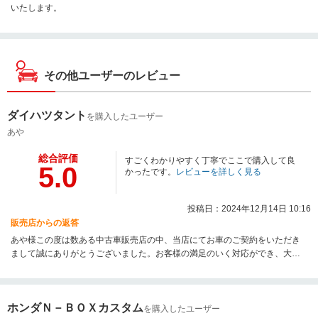
いたします。
その他ユーザーのレビュー
ダイハツタント
を購入したユーザー
あや
総合評価
すごくわかりやすく丁寧でここで購入して良
5.0
かったです。
レビューを詳しく見る
投稿日：2024年12月14日 10:16
販売店からの返答
あや様この度は数ある中古車販売店の中、当店にてお車のご契約をいただき
まして誠にありがとうございました。お客様の満足のいく対応ができ、大変
嬉しく思います。今後もご希望に添えるよう尽力してまいりますので、よろ
しくお願いいたします。
ホンダＮ－ＢＯＸカスタム
を購入したユーザー