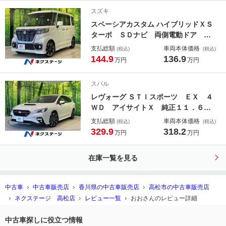
コーナーセンサー スマートキー Ｌ
スズキ
ＥＤヘッド ＥＴＣ２．０
スペーシアカスタム ハイブリッドＸＳ
ターボ ＳＤナビ 両側電動ドア バ
ックカメラ 禁煙車 レーダーブレー
支払総額
車両本体価格
(税込)
(税込)
キサポート コーナセンサー 車線逸
144.9
136.9
万円
万円
脱警報 ハーフレザーシート ドラレ
コ スマートキー ＬＥＤヘッド Ｅ
スバル
ＴＣ
レヴォーグ ＳＴＩスポーツ ＥＸ ４
ＷＤ アイサイトＸ 純正１１．６イ
ンチナビ サイド・バックカメラ 禁
支払総額
車両本体価格
(税込)
(税込)
煙車 電動リアゲート 全席シートヒ
329.9
318.2
万円
万円
ーター レザーシート パワーシー
ト ドラレコ ＬＥＤヘッド ＥＴ
在庫一覧を見る
Ｃ 純正１８インチアルミ
中古車
中古車販売店
香川県の中古車販売店
高松市の中古車販売店
ネクステージ 高松店
レビュー一覧
おおさんのレビュー詳細
中古車探しに役立つ情報