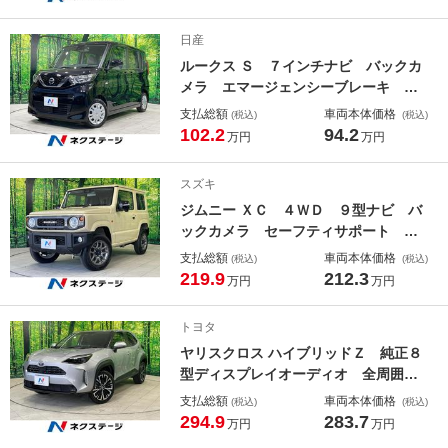
ー スマートキー ＬＥＤヘッド ビ
ルトインＥＴＣ 純正１５インチアル
日産
ミ 車線逸脱警報 オートライト
ルークス Ｓ ７インチナビ バックカ
メラ エマージェンシーブレーキ 禁
煙車 ドラレコ コーナーセンサー
支払総額
車両本体価格
(税込)
(税込)
ＥＴＣ オートハイビーム オートラ
102.2
94.2
万円
万円
イト オートエアコン Ｂｌｕｅｔｏ
ｏｔｈ ＣＤ ＤＶＤ再生
スズキ
ジムニー ＸＣ ４ＷＤ ９型ナビ バ
ックカメラ セーフティサポート 禁
煙車 ドラレコ コーナーセンサー
支払総額
車両本体価格
(税込)
(税込)
スマートキー ＬＥＤヘッド ビルト
219.9
212.3
万円
万円
インＥＴＣ クルコン 純正１６イン
チアルミ 車線逸脱警報 オートライ
トヨタ
ト
ヤリスクロス ハイブリッドＺ 純正８
型ディスプレイオーディオ 全周囲カ
メラ セーフティセンス レーダーク
支払総額
車両本体価格
(税込)
(税込)
ルーズ 禁煙車 ＢＳＭ ハーフレザ
294.9
283.7
万円
万円
ーシート パワーシート ドラレコ