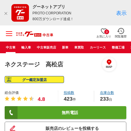
グーネットアプリ
表示
PROTO CORPORATION
800万ダウンロード達成！
0
お気に入り
閲覧履歴
中古車
輸入車
中古車販売店
新車
車買取
カーリース
整備工場
ネクステージ 高松店
MAP
グー鑑定加盟店
総合評価
投稿数
在庫台数
423
233
4.8
件
台
無料電話
販売店のレビューを投稿する