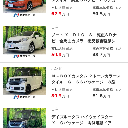
ラ 禁煙車 スマートキー ＨＩＤヘ
支払総額
車両本体価格
(税込)
(税込)
ッド ビルトインＥＴＣ クルコン
62.9
50.5
万円
万円
純正１６インチアルミ オートライ
ト オートエアコン Ｂｌｕｅｔｏｏ
日産
ｔｈ ＣＤ ＤＶＤ再生 パドルシフ
ノート Ｘ ＤＩＧ－Ｓ 純正ＳＤナ
ト
ビ 全周囲カメラ 衝突被害軽減シス
テム 禁煙車 コーナーセンサー ス
支払総額
車両本体価格
(税込)
(税込)
マートキー ＥＴＣ 車線逸脱警報
59.9
48.7
万円
万円
オートライト オートエアコン Ｂｌ
ｕｅｔｏｏｔｈ ＤＶＤ再生 フルセ
ホンダ
グ
Ｎ－ＢＯＸカスタム ２トーンカラース
タイル Ｇ ＳＳパッケージ ８型Ｓ
Ｄナビ 電動スライドドア バックカ
支払総額
車両本体価格
(税込)
(税込)
メラ 禁煙車 スマートキー ＨＩＤ
89.9
81.6
万円
万円
ヘッド 純正１４インチアルミ オー
トライト オートエアコン Ｂｌｕｅ
日産
ｔｏｏｔｈ ＣＤ ＤＶＤ再生 フル
デイズルークス ハイウェイスター
セグ ＬＥＤフォグ
Ｘ Ｇパッケージ 両側電動ドア 純