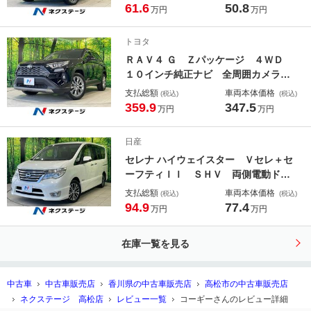
トキー ＨＩＤヘッド ビルトインＥ
61.6
50.8
万円
万円
ＴＣ 純正１５インチアルミ オート
ライト オートエアコン Ｂｌｕｅｔ
トヨタ
ｏｏｔｈ ＣＤ
ＲＡＶ４ Ｇ Ｚパッケージ ４ＷＤ
１０インチ純正ナビ 全周囲カメラ
衝突被害軽減システム レーダークル
支払総額
車両本体価格
(税込)
(税込)
ーズ 禁煙車 電動リアゲート レザ
359.9
347.5
万円
万円
ー調シート 前席シートエアコン パ
ワーシート ドラレコ ＬＥＤヘッド
日産
セレナ ハイウェイスター Ｖセレ＋セ
ーフティＩＩ ＳＨＶ 両側電動ド
ア 純正９型ＳＤナビ 後席モニタ
支払総額
車両本体価格
(税込)
(税込)
ー 全周囲カメラ 衝突被害軽減シス
94.9
77.4
万円
万円
テム 禁煙車 ドラレコ コーナーセ
ンサー スマートキー ＬＥＤヘッ
在庫一覧を見る
ド ビルトインＥＴＣ クルコン 純
正１６インチアルミ
中古車
中古車販売店
香川県の中古車販売店
高松市の中古車販売店
ネクステージ 高松店
レビュー一覧
コーギーさんのレビュー詳細