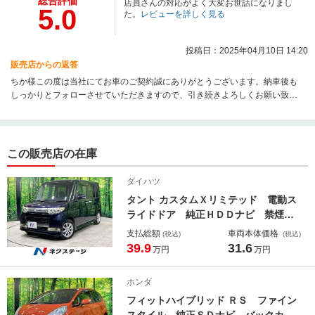
総合評価
店員さんの対応がよく大変お世話になりまし
5.0
た。
レビューを詳しく見る
投稿日：2025年04月10日 14:20
販売店からの返答
ちか様この度は当社にてお車のご契約誠にありがとうございます。納車後も
しっかりとフォローさせていただきますので、引き続きよろしくお願い致し
ます。
この販売店の在庫
ダイハツ
タント カスタムＸリミテッド 電動ス
ライドドア 純正ＨＤＤナビ 禁煙
車 スマートキー ＨＩＤヘッド 純
支払総額
車両本体価格
(税込)
(税込)
正１４インチアルミ オートエアコ
39.9
31.6
万円
万円
ン Ｂｌｕｅｔｏｏｔｈ ＣＤ ＤＶ
Ｄ再生 地デジ
ホンダ
フィットハイブリッド ＲＳ ファイン
スタイル 純正ＳＤナビ バックカメ