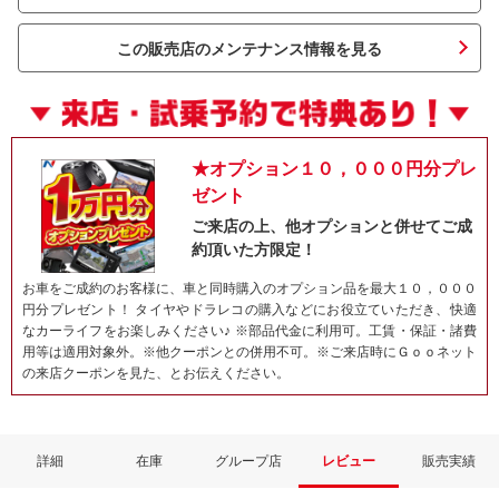
この販売店のメンテナンス情報を見る
★オプション１０，０００円分プレ
ゼント
ご来店の上、他オプションと併せてご成
約頂いた方限定！
ネット予約でキャンペーンに応募しよ
お車をご成約のお客様に、車と同時購入のオプション品を最大１０，０００
円分プレゼント！ タイヤやドラレコの購入などにお役立ていただき、快適
なカーライフをお楽しみください♪ ※部品代金に利用可。工賃・保証・諸費
用等は適用対象外。※他クーポンとの併用不可。※ご来店時にＧｏｏネット
の来店クーポンを見た、とお伝えください。
詳細
在庫
グループ店
レビュー
販売実績