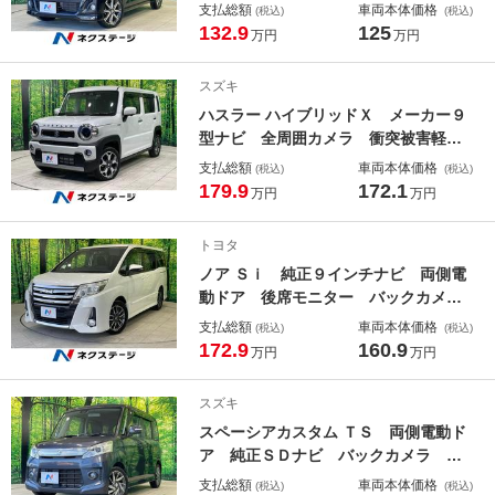
正ＳＤナビ 全周囲カメラ 衝突被害
支払総額
車両本体価格
(税込)
(税込)
軽減システム 禁煙車 ドラレコ ス
132.9
125
万円
万円
マートキー ＬＥＤヘッド ＥＴＣ
純正１５インチアルミ オートハイビ
スズキ
ーム 車線逸脱警報 オートライト
ハスラー ハイブリッドＸ メーカー９
型ナビ 全周囲カメラ 衝突被害軽減
システム レーダークルーズ 禁煙
支払総額
車両本体価格
(税込)
(税込)
車 ドラレコ コーナーセンサー ス
179.9
172.1
万円
万円
マートキー ＬＥＤヘッド ビルトイ
ンＥＴＣ 純正１５インチアルミ 車
トヨタ
線逸脱警報
ノア Ｓｉ 純正９インチナビ 両側電
動ドア 後席モニター バックカメ
ラ 禁煙車 ドラレコ スマートキ
支払総額
車両本体価格
(税込)
(税込)
ー ビルトインＥＴＣ 純正１６イン
172.9
160.9
万円
万円
チアルミ デュアルエアコン Ｂｌｕ
ｅｔｏｏｔｈ ＣＤ
スズキ
スペーシアカスタム ＴＳ 両側電動ド
ア 純正ＳＤナビ バックカメラ 衝
突被害軽減システム 禁煙車 スマー
支払総額
車両本体価格
(税込)
(税込)