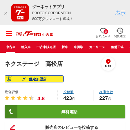
グーネットアプリ
表示
PROTO CORPORATION
800万ダウンロード達成！
0
お気に入り
閲覧履歴
中古車
輸入車
中古車販売店
新車
車買取
カーリース
整備工場
ネクステージ 高松店
MAP
グー鑑定加盟店
総合評価
投稿数
在庫台数
423
227
4.8
件
台
無料電話
販売店のレビューを投稿する