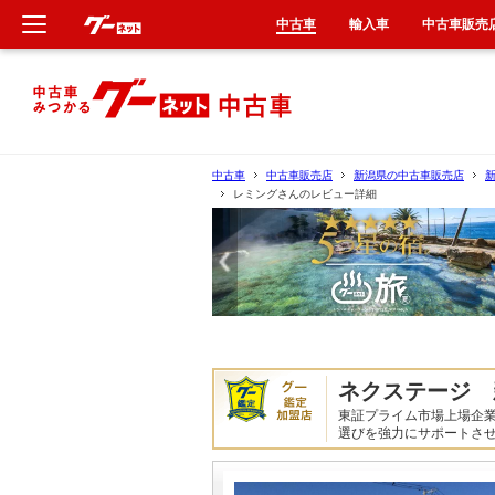
中古車
輸入車
中古車販売
新車
中古車
中古車
中古車販売店
新潟県の中古車販売店
レミングさんのレビュー詳細
輸入車
クルマ買取
カーリース
タイヤ交換
ネクステージ 
東証プライム市場上場企
整備工場
選びを強力にサポートさせ
車検