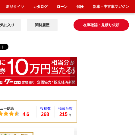
新品タイヤ
カタログ
ローン
保険
新車・中古車マガジン
気に入り
閲覧履歴
在庫確認・見積り依頼
ュー総合
投稿数
掲載台数
4.6
268
215
台