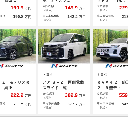
ド 届出…
車 ディスプ…
ッドＧｉ 両…
支払総額
支払総額
199.9
149.9
229
万円
万円
（税込）
（税込）
価格
190.8
車両本体価格
142.2
車両本体価格
218
万円
万円
（税込）
（税込）
トヨタ
トヨタ
 Ｚ モデリスタ
ノア Ｓ－Ｚ 両側電動
ＲＡＶ４ Ｚ 純
ロ 純正…
スライド 純…
２．９型ディ…
支払総額
支払総額
222.9
389.9
559
万円
万円
（税込）
（税込）
価格
211.5
車両本体価格
377.7
車両本体価格
545
万円
万円
（税込）
（税込）