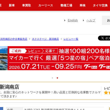
店
新車
車買取
カーリース
整備工場
車検
タイヤ交換
English
ヘルプ
お
新潟市南区の中古車販売店
ネクステージ 新潟南店
レビュー一覧
1
2
新潟南店
レビ
業。全国に安心のネットワークを展開中！高い品質と圧倒的な在庫数でクルマ
て頂きます♪