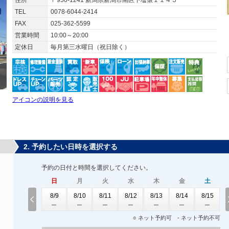
住所
〒950-1241 新潟県新潟市南区下塩俵１１４５
TEL
0078-6044-2414
FAX
025-362-5599
営業時間
10:00～20:00
定休日
毎月第三水曜日（祝日除く）
アイコンの説明を見る
2. 予約したい日時を選択する
予約の日付と時間を選択してください。
日
月
火
水
木
金
土
8/9
8/10
8/11
8/12
8/13
8/14
8/15
○ ネット予約可 - ネット予約不可