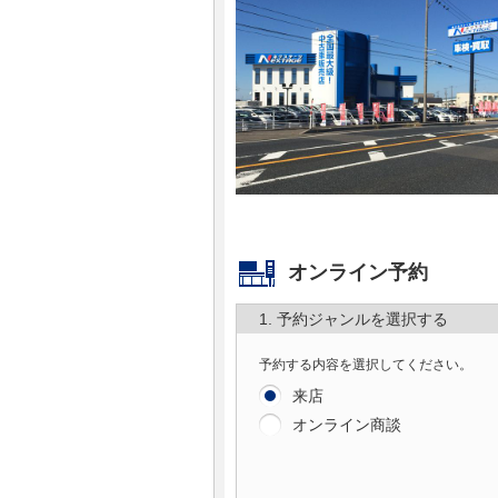
マガジン
車カタログ
自動車ローン
保険
レビュー
オンライン予約
1. 予約ジャンルを選択する
価格相場
予約する内容を選択してください。
教習所
来店
オンライン商談
用語集