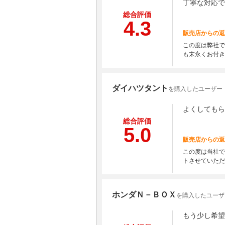
丁寧な対応で
総合評価
4.3
販売店からの返
この度は弊社で
も末永くお付き
ダイハツタント
を購入したユーザー
よくしてもら
総合評価
5.0
販売店からの返
この度は当社で
トさせていただ
ホンダＮ－ＢＯＸ
を購入したユーザ
もう少し希望