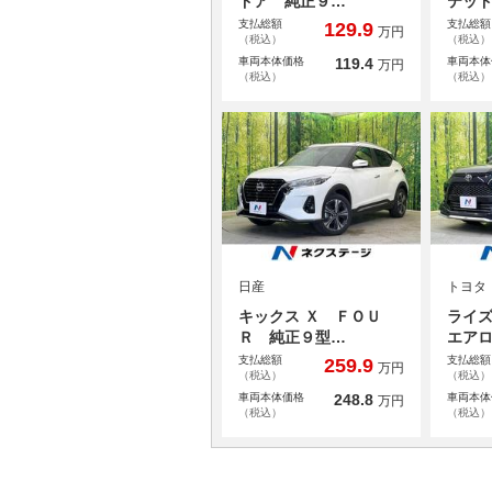
ドア 純正９…
テッ
支払総額
支払総額
129.9
万円
（税込）
（税込）
車両本体価格
119.4
車両本体
万円
（税込）
（税込）
日産
トヨタ
キックス Ｘ ＦＯＵ
ライズ
Ｒ 純正９型…
エア
支払総額
支払総額
259.9
万円
（税込）
（税込）
車両本体価格
248.8
車両本体
万円
（税込）
（税込）