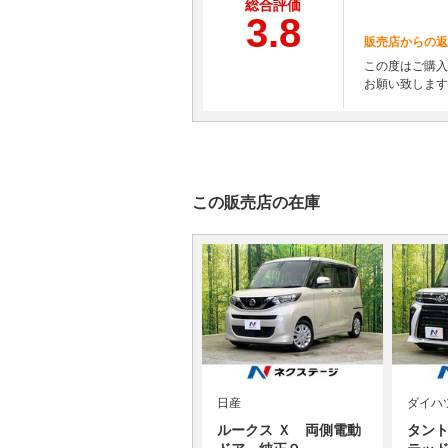
総合評価
3.8
販売店からの返
この度はご購入
お願い致します
この販売店の在庫
日産
ダイハ
ルークス Ｘ 両側電動
タント