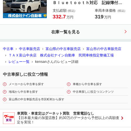
Ｂｌｕｅｔｏｏｔｈ対応 記録簿付
ＡＣ１００Ｖ 地デジ ＬＥＤライ
支払総額
車両本体価格
(税込)
(税込)
ト アイドリングＳＴＯＰ エアバッ
332.7
319
万円
万円
グ ＥＴＣ車載器 フルフラット ３
列シート ４ＷＤ キーレスエントリ
在庫一覧を見る
ー 禁煙車 シートヒータ ＡＢＳ
中古車
中古車販売店
富山県の中古車販売店
富山市の中古車販売店
ＴＡＸ富山中央店 株式会社ナイン自動車 民間車検指定整備工場
レビュー一覧
kensanさんのレビュー詳細
中古車探しに役立つ情報
メーカーから中古車を探す
車種から中古車を探す
地域から中古車を探す
中古車探しに役立つコンテンツ
富山県の中古車販売店を市区町村から探す
車買取・車査定はグーネット買取 営業電話なし
【日本最大級の加盟店数】約30万のデータから予想以上の高額査
定を実現！