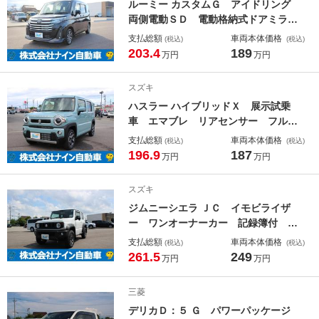
ルーミー カスタムＧ アイドリング
両側電動ＳＤ 電動格納式ドアミラ
ー ＬＥＤヘット オートＬＥＤ コ
支払総額
車両本体価格
(税込)
(税込)
ーナーソナー バックビューモニタ
203.4
189
万円
万円
ー 禁煙 ＳＤナビゲーション 衝突
回避ブレーキ Ａライト フルフラッ
スズキ
ト 地デジ ＡＢＳ
ハスラー ハイブリッドＸ 展示試乗
車 エマブレ リアセンサー フルフ
ラット オートＬＥＤ アイストッ
支払総額
車両本体価格
(税込)
(税込)
プ 禁煙 安全ボディ フルタイム４
196.9
187
万円
万円
ＷＤ ＳＤナビゲーション 運転席シ
ートヒーター スマートキーシステ
スズキ
ム ＬＤＷ ナビＴＶ
ジムニーシエラ ＪＣ イモビライザ
ー ワンオーナーカー 記録簿付 イ
ンテリキー ＤＶＤ再生可能 衝突安
支払総額
車両本体価格
(税込)
(税込)
全ボディ Ｂｌｕｅｔｏｏｔｈ対応
261.5
249
万円
万円
シートＨ ＥＴＣ車載器 地デジ 横
滑り防止機能 ナビＴＶ フルオート
三菱
エアコン ＡＢＳ
デリカＤ：５ Ｇ パワーパッケージ