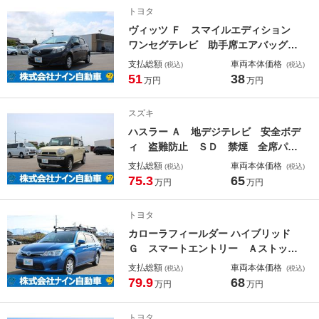
トヨタ
ヴィッツ Ｆ スマイルエディション
ワンセグテレビ 助手席エアバッグ
衝突安全ボディ 整備点検記録簿 ナ
支払総額
車両本体価格
(税込)
(税込)
ビ＆ＴＶ キーフリーシステム スマ
51
38
万円
万円
ートキー・プッシュスタート 盗難防
止システム パワステ ＡＢＳ ＥＴ
スズキ
Ｃ エアコン 禁煙車 ＳＤナビ
ハスラー Ａ 地デジテレビ 安全ボデ
ィ 盗難防止 ＳＤ 禁煙 全席パワ
ーウインドウ フルフラット ＤＶＤ
支払総額
車両本体価格
(税込)
(税込)
再生 ＡＢＳ付き 運転席エアバッ
75.3
65
万円
万円
ク パワステ キーレスリモコン フ
ルオートエアコン 両席エアバッグ
トヨタ
Ｂトゥース
カローラフィールダー ハイブリッド
Ｇ スマートエントリー Ａストッ
プ ワンオーナー車 メンテナンスノ
支払総額
車両本体価格
(税込)
(税込)
ート 助手席エアバック ブルートゥ
79.9
68
万円
万円
ースオーディオ 禁煙 フルセグ地デ
ジＴＶ エアバック カーテンエアバ
トヨタ