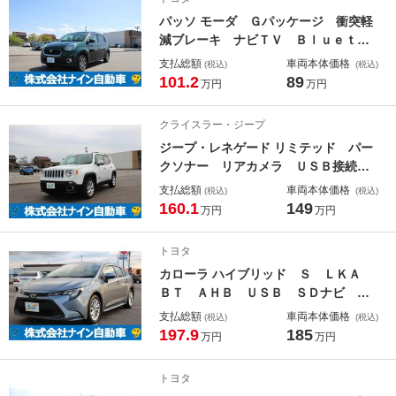
ッグ ＤＶＤ視聴可 ワイヤレスキー
パッソ モーダ Ｇパッケージ 衝突軽
減ブレーキ ナビＴＶ Ｂｌｕｅｔｏ
ｏｔｈ ＬＥＤ イモビライザー 横
支払総額
車両本体価格
(税込)
(税込)
滑り防止装置 ＤＶＤ再生 オートラ
101.2
89
万円
万円
イト スマートキー オートエアコ
ン ＳＤナビ エアバッグ キーレ
クライスラー・ジープ
ス ベンチシート ４ＷＤ
ジープ・レネゲード リミテッド パー
クソナー リアカメラ ＵＳＢ接続
オートエアコン 衝突被害軽減ブレー
支払総額
車両本体価格
(税込)
(税込)
キ 記録簿 本革シート アイスト
160.1
149
万円
万円
横滑り防止装置 パワーウィンドウ
ヒーター ＢＴオーディオ ＥＴＣ車
トヨタ
載器 イモビライザー ナビ
カローラ ハイブリッド Ｓ ＬＫＡ
ＢＴ ＡＨＢ ＵＳＢ ＳＤナビ ｉ
ストップ バックガイドモニター 整
支払総額
車両本体価格
(税込)
(税込)
備記録簿 横滑り防止 ＬＥＤヘッ
197.9
185
万円
万円
ド ナビ＆ＴＶ １オーナー オート
クルーズコントロール 禁煙車 スマ
トヨタ
ートキー オートエアコン