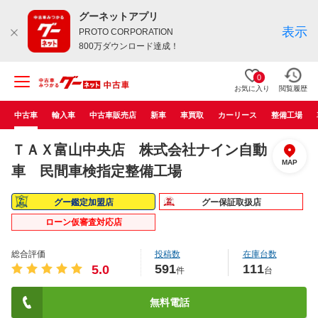
グーネットアプリ
表示
PROTO CORPORATION
800万ダウンロード達成！
0
お気に入り
閲覧履歴
中古車
輸入車
中古車販売店
新車
車買取
カーリース
整備工場
ＴＡＸ富山中央店 株式会社ナイン自動
MAP
車 民間車検指定整備工場
グー鑑定加盟店
グー保証取扱店
ローン仮審査対応店
総合評価
投稿数
在庫台数
591
111
5.0
件
台
無料電話