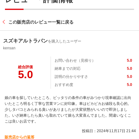
この販売店のレビュー一覧に戻る
スズキアルトラパン
を購入したユーザー
kensan
お問い合わせ（見積り）
5.0
総合評価
納車までの対応
5.0
5.0
説明の分かりやすさ
5.0
おすすめ度
5.0
娘の車を探していたところ、ピッタリの条件の車がみつかり現車確認に出向
いたところ明るく丁寧な営業マンに好印象。車はピカピカお値段も良心的。
少しタバコとみられる臭いがありましたが大変状態がいいので即決しまし
た。いざ納車したら臭いも取れていて娘も大変喜んでました。間違いなくこ
こは良いお店です。
投稿日：2024年11月17日 21:44
販売店からの返答