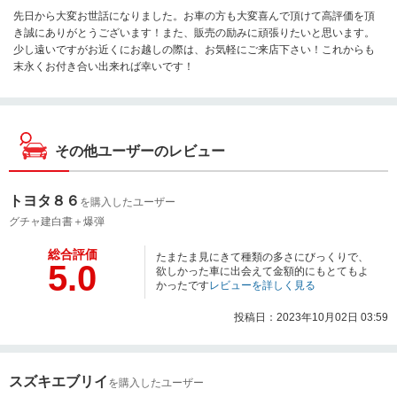
先日から大変お世話になりました。お車の方も大変喜んで頂けて高評価を頂
き誠にありがとうございます！また、販売の励みに頑張りたいと思います。
少し遠いですがお近くにお越しの際は、お気軽にご来店下さい！これからも
末永くお付き合い出来れば幸いです！
その他ユーザーのレビュー
トヨタ８６
を購入したユーザー
グチャ建白書＋爆弾
総合評価
たまたま見にきて種類の多さにびっくりで、
5.0
欲しかった車に出会えて金額的にもとてもよ
かったです
レビューを詳しく見る
投稿日：2023年10月02日 03:59
スズキエブリイ
を購入したユーザー