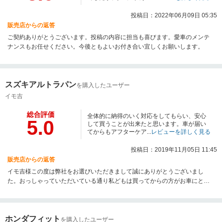
投稿日：2022年06月09日 05:35
販売店からの返答
ご契約ありがとうございます。投稿の内容に担当も喜びます。愛車のメンテ
ナンスもお任せください。今後ともよいお付き合い宜しくお願いします。
スズキアルトラパン
を購入したユーザー
イモ吉
総合評価
全体的に納得のいく対応をしてもらい、安心
5.0
して買うことが出来たと思います。車が届い
てからもアフターケア...
レビューを詳しく見る
投稿日：2019年11月05日 11:45
販売店からの返答
イモ吉様この度は弊社をお選びいただきまして誠にありがとうございまし
た。おっしゃっていただいている通り私どもは買ってからの方がお車にとっ
て大切だと思っております。今後ともお車の事はお任せいただけたらと思い
ます。
ホンダフィット
を購入したユーザー