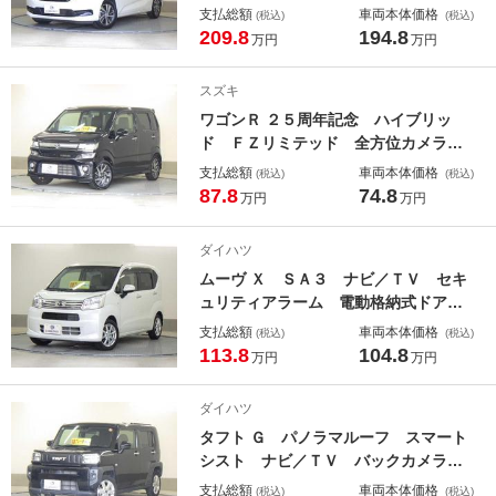
両電動ドア アイドルＳ パワーウイ
支払総額
車両本体価格
(税込)
(税込)
ンドウ キーレススタート 横滑り防
209.8
194.8
万円
万円
止システム 電動ミラー Ａクルー
ズ スマートキー＆プッシュスター
スズキ
ト 盗難防止装置 メモリーインター
ワゴンＲ ２５周年記念 ハイブリッ
ナビ ＬＥＤライト Ｗエアバッグ
ド ＦＺリミテッド 全方位カメラ
Ｂカメラ パワーウィンドウ メモリ
支払総額
車両本体価格
(税込)
(税込)
ーナビ ＬＥＤヘッドライト 横滑り
87.8
74.8
万円
万円
防止装置 エアバッグ エアコン ス
マートキー パワステ ナビＴＶ Ａ
ダイハツ
ＢＳ エコアイドル オートＬＥＤ
ムーヴ Ｘ ＳＡ３ ナビ／ＴＶ セキ
キーフリーシステム 電動ミラー
ュリティアラーム 電動格納式ドアミ
ラー ハイビームアシスト 運転席シ
支払総額
車両本体価格
(税込)
(税込)
ートヒーター バックカメラ オート
113.8
104.8
万円
万円
エアコン フルセグ オートライト
メモリーナビ ＥＴＣ スマートキ
ダイハツ
ー 衝突安全ボディ パワステ
タフト Ｇ パノラマルーフ スマート
シスト ナビ／ＴＶ バックカメラ
前後ブレーキサポート コーナーセン
支払総額
車両本体価格
(税込)
(税込)