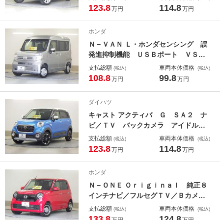
サー付き フルセグ地デジ ナビＴ
123.8
114.8
万円
万円
Ｖ オートＬＥＤ ＵＳＢ入力 運転
席シートヒーター ＬＥＤ ＥＴＣ
ホンダ
サイドエアバッグ １オーナー バッ
Ｎ－ＶＡＮ Ｌ・ホンダセンシング 誤
クカメラ 寒冷地仕様車 パワステ
発進抑制機能 ＵＳＢポート ＶＳ
Ａ オートクルーズコントロール 両
支払総額
車両本体価格
(税込)
(税込)
側スライドドア 盗難防止システム
108.8
99.8
万円
万円
キーレスエントリー Ｗエアバッグ
エアコン Ａストップ エアバッグ
ダイハツ
パワーステアリング ＡＢＳ
キャスト アクティバ Ｇ ＳＡ２ ナ
ビ／ＴＶ バックカメラ アイドルス
トップ フルオートエアコン 助手席
支払総額
車両本体価格
(税込)
(税込)
エアバッグ 横滑り防止システム 盗
123.8
114.8
万円
万円
難警報装置 キーレス 電格ミラー
ＬＥＤ 衝突安全ボディ ＡＢＳ Ｓ
ホンダ
Ｄナビ ワンセグＴＶ パワステ エ
Ｎ－ＯＮＥ Ｏｒｉｇｉｎａｌ 純正８
アバック スマキ－
インチナビ／フルセグＴＶ／Ｂカメ
ラ 追突被害軽減ブレーキ 電格ドア
支払総額
車両本体価格
(税込)
(税込)
ミラー アダクティブクルーズコント
133.8
124.8