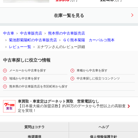
万円
万円
ロール オートハイビーム ＥＴＣ車
載器 クリアランスソナー ナビ＆Ｔ
在庫一覧を見る
Ｖ ＬＥＤライト ＵＳＢ ＷＡＢ
Ｂカメラ セキュリティ エアバッグ
中古車
中古車販売店
熊本県の中古車販売店
菊池郡菊陽町の中古車販売店
ＧＣ熊本菊陽 カーパルコ熊本
レビュー一覧
エナワンさんのレビュー詳細
中古車探しに役立つ情報
メーカーから中古車を探す
車種から中古車を探す
地域から中古車を探す
中古車探しに役立つコンテンツ
熊本県の中古車販売店を市区町村から探す
車買取・車査定はグーネット買取 営業電話なし
【日本最大級の加盟店数】約30万のデータから予想以上の高額査
定を実現！
質問はコチラ
ヘルプ
推奨環境
個人情報保護方針