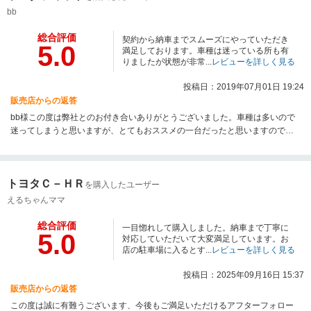
bb
総合評価
契約から納車までスムーズにやっていただき
5.0
満足しております。車種は迷っている所も有
りましたが状態が非常...
レビューを詳しく見る
投稿日：2019年07月01日 19:24
販売店からの返答
bb様この度は弊社とのお付き合いありがとうございました。車種は多いので
迷ってしまうと思いますが、とてもおススメの一台だったと思いますのでご
満足いただけて非常にうれしく思っております。これから大切に乗っていた
だく際に私共でのメンテナンス等精一杯のお手伝いをさせていただけたらと
思います。今後ともぜひよろしくお願い致します。
トヨタＣ－ＨＲ
を購入したユーザー
えるちゃんママ
総合評価
一目惚れして購入しました。納車まで丁寧に
5.0
対応していただいて大変満足しています。お
店の駐車場に入るとす...
レビューを詳しく見る
投稿日：2025年09月16日 15:37
販売店からの返答
この度は誠に有難うございます、今後もご満足いただけるアフターフォロー