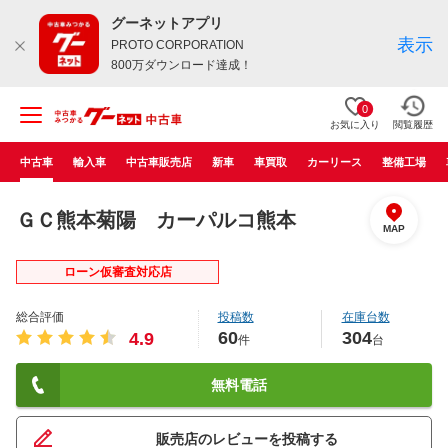
グーネットアプリ
表示
PROTO CORPORATION
800万ダウンロード達成！
0
お気に入り
閲覧履歴
中古車
輸入車
中古車販売店
新車
車買取
カーリース
整備工場
ＧＣ熊本菊陽 カーパルコ熊本
MAP
ローン仮審査対応店
総合評価
投稿数
在庫台数
60
304
4.9
件
台
無料電話
販売店のレビューを投稿する