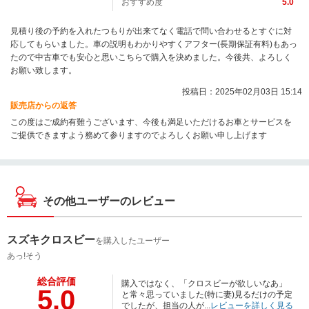
おすすめ度
5.0
見積り後の予約を入れたつもりが出来てなく電話で問い合わせるとすぐに対
応してもらいました。車の説明もわかりやすくアフター(長期保証有料)もあっ
たので中古車でも安心と思いこちらで購入を決めました。今後共、よろしく
お願い致します。
投稿日：2025年02月03日 15:14
販売店からの返答
この度はご成約有難うございます、今後も満足いただけるお車とサービスを
ご提供できますよう務めて参りますのでよろしくお願い申し上げます
その他ユーザーのレビュー
スズキクロスビー
を購入したユーザー
あっ!そう
総合評価
購入ではなく、「クロスビーが欲しいなあ」
5.0
と常々思っていました(特に妻)見るだけの予定
でしたが、担当の人が...
レビューを詳しく見る