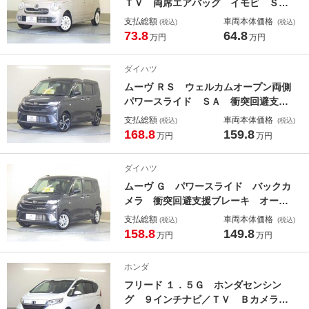
ＴＶ 両席エアバッグ イモビ ＳＤ
ナビゲーション 格納ミラー パワー
支払総額
車両本体価格
(税込)
(税込)
ウインド キーレススタート ヘッド
73.8
64.8
万円
万円
ライトＬＥＤ ナビ＆ＴＶ エアＢ
フルオートエアコン 地デジテレビ
ダイハツ
パワステ 衝突安全ボディ ＡＢＳ
ムーヴ ＲＳ ウェルカムオープン両側
パワースライド ＳＡ 衝突回避支
援 エアコン ソナー 両側パワース
支払総額
車両本体価格
(税込)
(税込)
ライドドア ターボエンジン クルコ
168.8
159.8
万円
万円
ン Ａライト バックカメラ付き キ
ーフリー 電動格納ドアミラー ＵＳ
ダイハツ
Ｂ アイドリングストップ スマート
ムーヴ Ｇ パワースライド バックカ
キー付 盗難防止装置
メラ 衝突回避支援ブレーキ オート
ミラー クリソナ 助手席側電動スラ
支払総額
車両本体価格
(税込)
(税込)
イドドア パワーウインドウ ＥＳ
158.8
149.8
万円
万円
Ｃ バックカメラ付き ＡＡＣ ＬＥ
Ｄヘッドライト インテリキー 盗難
ホンダ
防止装置 オートライト ＡＢＳ
フリード １．５Ｇ ホンダセンシン
グ ９インチナビ／ＴＶ Ｂカメラ