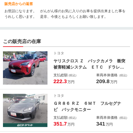
販売店からの返答
お世話になります。 がんがん様のお気に入りのお車を提供出来ました事を
うれしく思います。 是非、今後ともよろしくお願い致します。
この販売店の在庫
トヨタ
ヤリスクロス Ｚ バックカメラ 衝突
被害軽減システム ＥＴＣ ドラレ
コ ＬＥＤヘッドランプ ワンオーナ
支払総額
車両本体価格
(税込)
(税込)
ー
222.3
209.8
万円
万円
トヨタ
ＧＲ８６ ＲＺ ６ＭＴ フルセグナ
ビ バックモニター
支払総額
車両本体価格
(税込)
(税込)
351.7
341
万円
万円