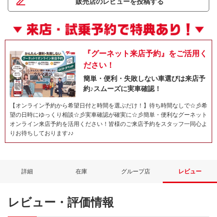
販売店のレビューを投稿する
『グーネット来店予約』をご活用く
ださい！
簡単・便利・失敗しない車選びは来店予
約♪スムーズに実車確認！
【オンライン予約から希望日付と時間を選ぶだけ！】待ち時間なしで☆彡希
望の日時にゆっくり相談☆彡実車確認が確実に☆彡簡単・便利なグーネット
オンライン来店予約を活用ください！皆様のご来店予約をスタッフ一同心よ
りお待ちしております♪♪
詳細
在庫
グループ店
レビュー
レビュー・評価情報