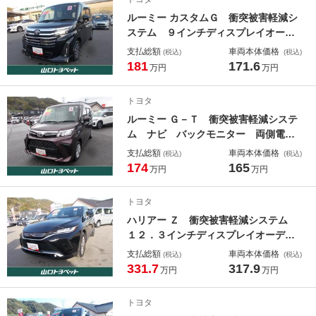
ルーミー カスタムＧ 衝突被害軽減シ
ステム ９インチディスプレイオーデ
ィオ バックモニター 両側電動スラ
支払総額
車両本体価格
(税込)
(税込)
イドドア ＬＥＤライト シートヒー
181
171.6
万円
万円
ター
トヨタ
ルーミー Ｇ－Ｔ 衝突被害軽減システ
ム ナビ バックモニター 両側電動
スライドドア
支払総額
車両本体価格
(税込)
(税込)
174
165
万円
万円
トヨタ
ハリアー Ｚ 衝突被害軽減システム
１２．３インチディスプレイオーディ
オ パノラミックビューモニター Ｅ
支払総額
車両本体価格
(税込)
(税込)
ＴＣ ＬＥＤライト ドラレコ機能付
331.7
317.9
万円
万円
デジタルインナーミラー
トヨタ