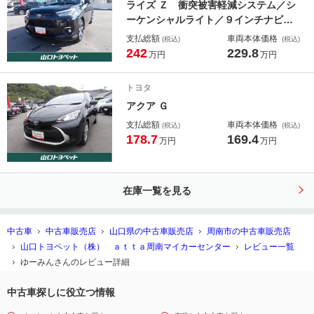
ライズ Ｚ 衝突被害軽減システム／シ
ーケンシャルライト／９インチナビ／
バックカメラ／純正アルミ
支払総額
車両本体価格
(税込)
(税込)
242
229.8
万円
万円
トヨタ
アクア Ｇ
支払総額
車両本体価格
(税込)
(税込)
178.7
169.4
万円
万円
在庫一覧を見る
中古車
中古車販売店
山口県の中古車販売店
周南市の中古車販売店
山口トヨペット（株） ａｔｔａ周南マイカーセンター
レビュー一覧
ゆーみんさんのレビュー詳細
中古車探しに役立つ情報