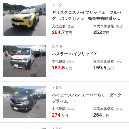
トヨタ
ヤリスクロス ハイブリッドＺ フルセ
グ バックカメラ 衝突被害軽減シス
テム ＥＴＣ ドラレコ ＬＥＤヘッ
支払総額
車両本体価格
(税込)
(税込)
ドランプ ワンオーナー
264.7
253
万円
万円
スズキ
ハスラー ハイブリッドＸ
支払総額
車両本体価格
(税込)
(税込)
167.6
159.5
万円
万円
トヨタ
ハイエースバン スーパーＧＬ ダーク
プライムＩＩ
支払総額
車両本体価格
(税込)
(税込)
274
264
万円
万円
トヨタ