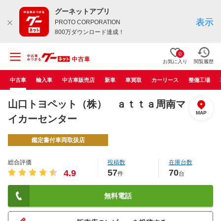
グーネットアプリ
表示
PROTO CORPORATION
800万ダウンロード達成！
0
お気に入り
閲覧履歴
中古車
輸入車
中古車販売店
新車
車買取
カーリース
整備工場
山口トヨペット（株） ａｔｔａ周南マ
MAP
イカーセンター
鑑定書付車両取扱店
総合評価
投稿数
在庫台数
57
70
4.9
件
台
無料電話