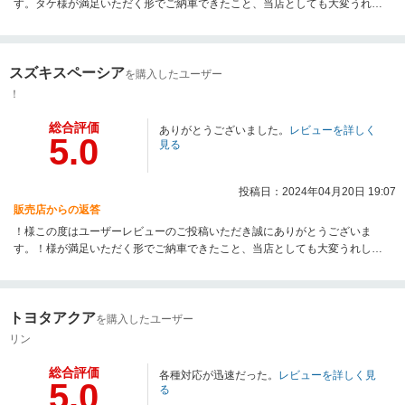
す。タケ様が満足いただく形でご納車できたこと、当店としても大変うれし
く思います。今後もメンテナンス等で尽力させていただきます。最後になり
ますが、この度は数ある自動車販売店の中からネクステージ仙台利府店をお
選びいただき誠にありがとうございました。今後とも末永くよろしくお願い
スズキスペーシア
いたします。
を購入したユーザー
！
総合評価
ありがとうございました。
レビューを詳しく
5.0
見る
投稿日：2024年04月20日 19:07
販売店からの返答
！様この度はユーザーレビューのご投稿いただき誠にありがとうございま
す。！様が満足いただく形でご納車できたこと、当店としても大変うれしく
思います。今後もメンテナンス等で尽力させていただきます。最後になりま
すが、この度は数ある自動車販売店の中からネクステージ仙台利府店をお選
びいただき誠にありがとうございました。今後とも末永くよろしくお願いい
トヨタアクア
たします。
を購入したユーザー
リン
総合評価
各種対応が迅速だった。
レビューを詳しく見
5.0
る