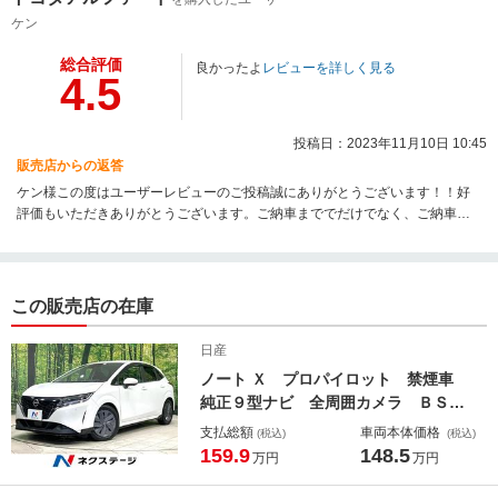
ケン
総合評価
良かったよ
レビューを詳しく見る
4.5
投稿日：2023年11月10日 10:45
販売店からの返答
ケン様この度はユーザーレビューのご投稿誠にありがとうございます！！好
評価もいただきありがとうございます。ご納車まででだけでなく、ご納車後
も「よかった」と思っていただけるようアフターフォローも力をいれており
ます。まずは一か月後点検の際にまたお会いできることスタッフ一同心より
お待ちしております。最後になりましたが、この度は数ある中古車店の中か
らネクステージ仙台利府店でのお車のご購入誠にありがとうございました。
この販売店の在庫
今後とも末永く宜しくお願い致します。
日産
ノート Ｘ プロパイロット 禁煙車
純正９型ナビ 全周囲カメラ ＢＳ
Ｍ ドラレコ ＥＴＣ 寒冷地 衝突
支払総額
車両本体価格
(税込)
(税込)
軽減装置 シートヒーター ハンドル
159.9
148.5
万円
万円
ヒーター デジタルインナーミラー
ＨＤＭＩ フルセグ Ｂｌｕｅｔｏｏ