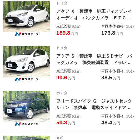
トヨタ
ｔｈ
アクア Ｘ 禁煙車 純正ディスプレイ
オーディオ バックカメラ ＥＴＣ
ドラレコ 衝突軽減装置 レーダーク
支払総額
車両本体価格
(税込)
(税込)
ルーズ Ｂｌｕｅｔｏｏｔｈ ＡＣ１
189.8
173.8
万円
万円
００Ｖ コーナーセンサー ＬＥＤヘ
ッド スマートキー シートリフター
トヨタ
アクア Ｓ 禁煙車 純正ＳＤナビ バ
ックカメラ 衝突軽減装置 ドラレ
コ スマートキー ＥＴＣ オートラ
支払総額
車両本体価格
(税込)
(税込)
イト オートエアコン オートハイビ
99.6
88.5
万円
万円
ーム Ｂｌｕｅｔｏｏｔｈ ＣＤ 地
デジ 電動格納ミラー プライバシー
ホンダ
ガラス
フリードスパイク Ｇ ジャストセレク
ション 禁煙車 電動スライドドア
純正ＳＤナビ バックカメラ 寒冷地
支払総額
車両本体価格
(税込)
(税込)
仕様 ＨＩＤヘッド ＥＴＣ オート
59.8
48.4
万円
万円
ライト オートエアコン ＣＤ 地デ
ジ ＡＵＸ接続 電動格納ミラー プ
日産