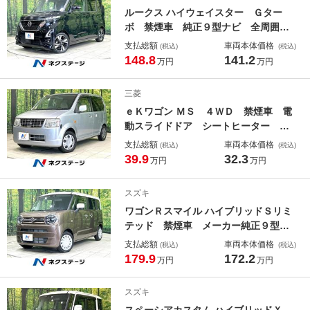
ライバシーガラス
ルークス ハイウェイスター Ｇター
ボ 禁煙車 純正９型ナビ 全周囲カ
メラ ドラレコ ＥＴＣ 衝突軽減装
支払総額
車両本体価格
(税込)
(税込)
置 両側電動ドア ＣＤ／ＤＶＤ／フ
148.8
141.2
万円
万円
ルセグ Ｂｌｕｅｔｏｏｔｈ シート
バックテーブル ロールシェード Ｌ
三菱
ＥＤヘッド フォグ オートライト
ｅＫワゴン ＭＳ ４ＷＤ 禁煙車 電
動スライドドア シートヒーター キ
ーレス オーディオ 電動格納ミラ
支払総額
車両本体価格
(税込)
(税込)
ー アームレスト 盗難防止装置 プ
39.9
32.3
万円
万円
ライバシーガラス スペアタイヤ Ｃ
Ｄ再生
スズキ
ワゴンＲスマイル ハイブリッドＳリミ
テッド 禁煙車 メーカー純正９型ナ
ビ 全周囲カメラ ＥＴＣ 衝突軽減
支払総額
車両本体価格
(税込)
(税込)
装置 両側電動ドア シートヒータ
179.9
172.2
万円
万円
ー ＣＤ／ＤＶＤ／フルセグ Ｂｌｕ
ｅｔｏｏｔｈ スマートキー ＬＥＤ
スズキ
ヘッド オートハイビーム オートラ