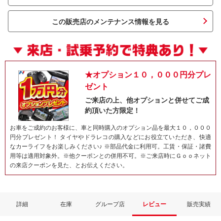
この販売店のメンテナンス情報を見る
★オプション１０，０００円分プレ
ゼント
ご来店の上、他オプションと併せてご成
約頂いた方限定！
ネット予約でキャンペーンに応募しよ
お車をご成約のお客様に、車と同時購入のオプション品を最大１０，０００
円分プレゼント！ タイヤやドラレコの購入などにお役立ていただき、快適
なカーライフをお楽しみください♪ ※部品代金に利用可。工賃・保証・諸費
用等は適用対象外。※他クーポンとの併用不可。※ご来店時にＧｏｏネット
の来店クーポンを見た、とお伝えください。
詳細
在庫
グループ店
レビュー
販売実績