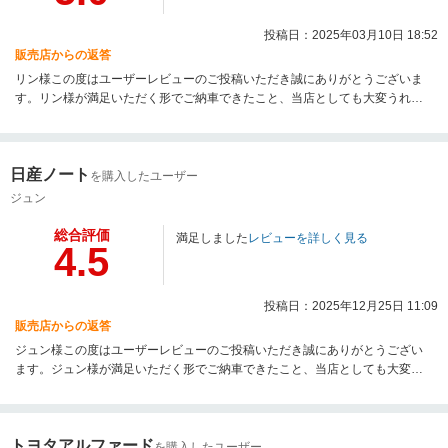
投稿日：2025年03月10日 18:52
販売店からの返答
リン様この度はユーザーレビューのご投稿いただき誠にありがとうございま
す。リン様が満足いただく形でご納車できたこと、当店としても大変うれし
く思います。今後もメンテナンス等で尽力させていただきます。最後になり
ますが、この度は数ある自動車販売店の中からネクステージ仙台利府店をお
選びいただき誠にありがとうございました。今後とも末永くよろしくお願い
日産ノート
いたします。
を購入したユーザー
ジュン
総合評価
満足しました
レビューを詳しく見る
4.5
投稿日：2025年12月25日 11:09
販売店からの返答
ジュン様この度はユーザーレビューのご投稿いただき誠にありがとうござい
ます。ジュン様が満足いただく形でご納車できたこと、当店としても大変う
れしく思います。今後もメンテナンス等で尽力させていただきます。最後に
なりますが、この度は数ある自動車販売店の中からネクステージ仙台利府店
をお選びいただき誠にありがとうございました。今後とも末永くよろしくお
トヨタアルファード
願いいたします。
を購入したユーザー