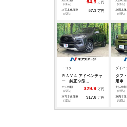
支払総額
支払総額
64.9
万円
（税込）
（税込）
車両本体価格
57.1
車両本体
万円
（税込）
（税込）
トヨタ
ダイハ
ＲＡＶ４ アドベンチャ
タフト
ー 純正９型…
用車
支払総額
支払総額
329.9
万円
（税込）
（税込）
車両本体価格
317.8
車両本体
万円
（税込）
（税込）