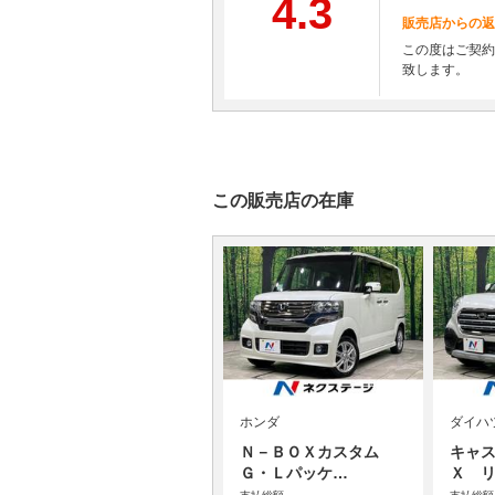
4.3
販売店からの返
この度はご契約
致します。
この販売店の在庫
ホンダ
ダイハ
Ｎ－ＢＯＸカスタム
キャス
Ｇ・Ｌパッケ…
Ｘ 