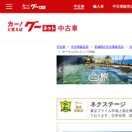
中古車
輸入車
中古車販売
新車
中古車
中古車
中古車販売店
宮城県の中古車販売店
やーさんのレビュー詳細
輸入車
クルマ買取
カーリース
タイヤ交換
ネクステージ 
東証プライム市場上場企
整備工場
ております。日本全国、
車検