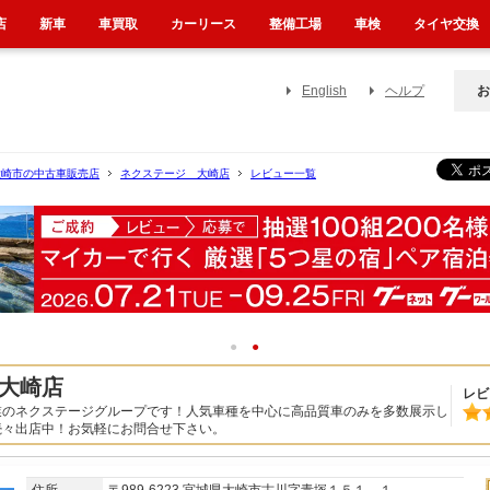
店
新車
車買取
カーリース
整備工場
車検
タイヤ交換
English
ヘルプ
お
大崎市の中古車販売店
ネクステージ 大崎店
レビュー一覧
1
2
大崎店
レビ
業のネクステージグループです！人気車種を中心に高品質車のみを多数展示し
続々出店中！お気軽にお問合せ下さい。