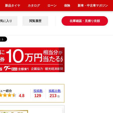
新品タイヤ
カタログ
ローン
保険
新車・中古車マガジン
気に入り
閲覧履歴
在庫確認・見積り依頼
ュー総合
投稿数
掲載台数
4.8
129
213
台