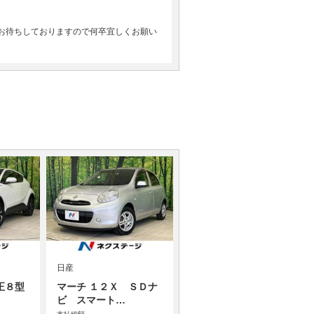
お待ちしておりますので何卒宜しくお願い
日産
正８型
マーチ １２Ｘ ＳＤナ
ビ スマート…