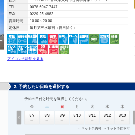
住所
〒989-6223 宮城県大崎市古川字青塚１５１－１
TEL
0078-6047-7447
FAX
0229-25-4982
営業時間
10:00～20:00
定休日
毎月第三水曜日（祝日除く）
アイコンの説明を見る
2. 予約したい日時を選択する
予約の日付と時間を選択してください。
金
土
日
月
火
水
木
8/7
8/8
8/9
8/10
8/11
8/12
8/13
○ ネット予約可 - ネット予約不可