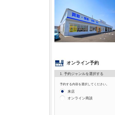
マガジン
車カタログ
自動車ローン
保険
レビュー
オンライン予約
1. 予約ジャンルを選択する
価格相場
予約する内容を選択してください。
教習所
来店
オンライン商談
用語集