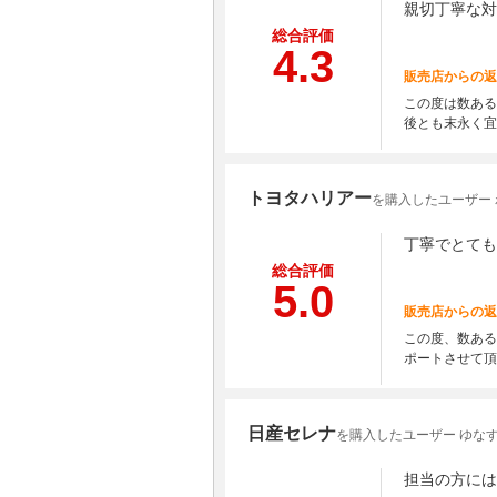
親切丁寧な対
総合評価
4.3
販売店からの返
この度は数ある
後とも末永く宜
トヨタハリアー
を購入したユーザー
丁寧でとても
総合評価
5.0
販売店からの返
この度、数ある
ポートさせて頂
日産セレナ
を購入したユーザー ゆな
担当の方には