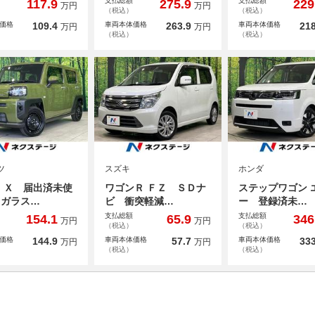
支払総額
支払総額
117.9
275.9
229
万円
万円
（税込）
（税込）
価格
109.4
車両本体価格
263.9
車両本体価格
218
万円
万円
（税込）
（税込）
ツ
スズキ
ホンダ
 Ｘ 届出済未使
ワゴンＲ ＦＺ ＳＤナ
ステップワゴン 
 ガラス…
ビ 衝突軽減…
ー 登録済未…
支払総額
支払総額
154.1
65.9
346
万円
万円
（税込）
（税込）
価格
144.9
車両本体価格
57.7
車両本体価格
333
万円
万円
（税込）
（税込）