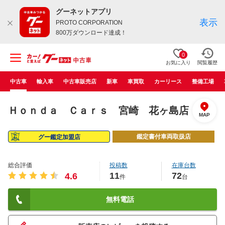
グーネットアプリ
表示
PROTO CORPORATION
800万ダウンロード達成！
0
お気に入り
閲覧履歴
中古車
輸入車
中古車販売店
新車
車買取
カーリース
整備工場
Ｈｏｎｄａ Ｃａｒｓ 宮崎 花ヶ島店
MAP
鑑定書付車両取扱店
グー鑑定加盟店
総合評価
投稿数
在庫台数
11
72
4.6
件
台
無料電話