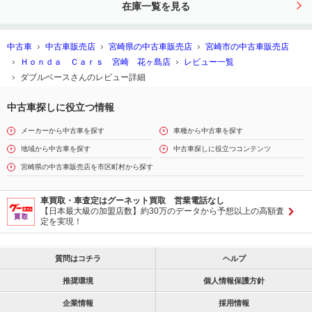
在庫一覧を見る
カメラ付
中古車
中古車販売店
宮崎県の中古車販売店
宮崎市の中古車販売店
Ｈｏｎｄａ Ｃａｒｓ 宮崎 花ヶ島店
レビュー一覧
ダブルベースさんのレビュー詳細
中古車探しに役立つ情報
メーカーから中古車を探す
車種から中古車を探す
地域から中古車を探す
中古車探しに役立つコンテンツ
宮崎県の中古車販売店を市区町村から探す
車買取・車査定はグーネット買取 営業電話なし
【日本最大級の加盟店数】約30万のデータから予想以上の高額査
定を実現！
質問はコチラ
ヘルプ
推奨環境
個人情報保護方針
企業情報
採用情報