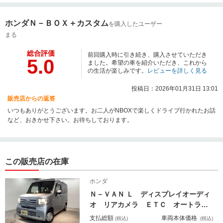
ホンダＮ－ＢＯＸ＋カスタム
を購入したユーザー
まる
総合評価
前回購入時に引き続き、購入させていただき
5.0
ました。希望の車を紹介いただき、これから
の生活が楽しみです。
レビューを詳しく見る
投稿日：2026年01月31日 13:01
販売店からの返答
いつもありがとうございます。お二人がNBOXで楽しくドライブ行かれたお話
など、おきかせ下さい。お待ちしております。
この販売店の在庫
ホンダ
Ｎ－ＶＡＮ Ｌ ディスプレイオーディ
オ リアカメラ ＥＴＣ オートライ
ト 衝突軽減Ｂ 両側スライド キー
支払総額
車両本体価格
(税込)
(税込)