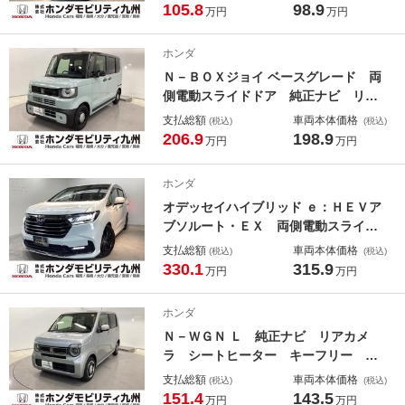
レスキー 電格ドアミラー Ｗエアバ
105.8
98.9
万円
万円
ッグ 横滑り防止機能 盗難防止装
置 整備記録簿 運転席エアバッグ
ホンダ
ＵＳＢ
Ｎ－ＢＯＸジョイ ベースグレード 両
側電動スライドドア 純正ナビ リア
カメラ シートヒーター 衝突軽減装
支払総額
車両本体価格
(税込)
(税込)
置 電格ミラー ＵＳＢ ＬＥＤライ
206.9
198.9
万円
万円
ト ＶＳＡ Ｂカメラ パワーステア
リング スマートキー フルセグＴ
ホンダ
Ｖ サイドカーテンエアバック
オデッセイハイブリッド ｅ：ＨＥＶア
ブソルート・ＥＸ 両側電動スライド
ドア オートライト 純正ナビ ＥＴ
支払総額
車両本体価格
(税込)
(税込)
Ｃ Ｐテールゲート サイドカーテン
330.1
315.9
万円
万円
エアバック ＬＥＤヘット Ｂｌｕｅ
ｔｏｏｔｈオーディオ 左右パワース
ホンダ
ライドドア 地デジフルセグ ＤＶＤ
Ｎ－ＷＧＮ Ｌ 純正ナビ リアカメ
再生 キーレス
ラ シートヒーター キーフリー イ
ンテリキー 衝突被害軽減Ｓ Ｂモニ
支払総額
車両本体価格
(税込)
(税込)
タ ＬＥＤランプ サイドエアバッ
151.4
143.5
万円
万円