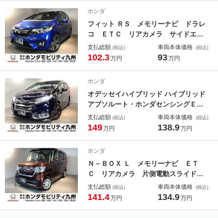
パワーステ キーレス 地デジＴＶ
ホンダ
両側スライド
フィット ＲＳ メモリーナビ ドラレ
コ ＥＴＣ リアカメラ サイドエア
バック 衝突軽減 パワーウィンド
支払総額
車両本体価格
(税込)
(税込)
ウ ナビＴＶ スマートキー オート
102.3
93
万円
万円
エアコン オートクルーズコントロー
ル バックカメラ ＬＥＤヘッドラン
ホンダ
プ ＡＢＳ
オデッセイハイブリッド ハイブリッド
アブソルート・ホンダセンシングＥＸ
パック メモリーナビ ＥＴＣ ドラ
支払総額
車両本体価格
(税込)
(税込)
レコ リアカメラ レーダークルーズ
149
138.9
万円
万円
Ｃ ＢＴ接続 Ｗエアバッグ ＡＡ
Ｃ ＬＥＤランプ カーテンエアバッ
ホンダ
ク ナビＴＶ パワステ ３列シー
Ｎ－ＢＯＸ Ｌ メモリーナビ ＥＴ
ト リアエアコン エアバッグ ＤＶ
Ｃ リアカメラ 片側電動スライド
Ｄ再生可
Ｉストップ Ｃセンサー セキュリテ
支払総額
車両本体価格
(税込)
(税込)
ィ スマキー 運転席助手席エアバッ
141.4
134.9
万円
万円
ク ヒーター パワーステアリング
キーレス付 オートクルーズ バック