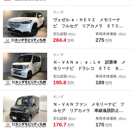
ク 横滑り防止機能 ナビＴＶ 追従
クルコン ＵＳＢ接続 オートマチッ
ホンダ
クハイビーム
ヴェゼル ｅ：ＨＥＶＺ メモリーナ
ビ フルセグ リアカメラ ＥＴＣ
Ｓヒータ 定期点検記録簿 電動テー
支払総額
車両本体価格
(税込)
(税込)
ルゲート サイドエアバッグ 後カメ
284.4
275
万円
万円
ラ ダブルエアコン 横滑防止装置
エアコン ＬＥＤヘットライト パワ
ホンダ
ステ ナビＴＶ 禁煙
Ｎ－ＶＡＮ ｅ： ｅ：Ｌ４ 試乗車 メ
モリーナビ ドラレコ ＥＴＣ Ｂカ
メラ スマートキー キーレス 両ス
支払総額
車両本体価格
(税込)
(税込)
ライドドア
195.8
189
万円
万円
ホンダ
Ｎ－ＶＡＮ ファン メモリーナビ フ
ルセグ リアカメラ 車線逸脱防止
電動格納式ミラー 追従クルーズ Ａ
支払総額
車両本体価格
(税込)
(税込)
ＢＳ付き ＥＣＯＮ Ｗエアバッグ
176.7
170
万円
万円
助手席フルフラット バックソナー