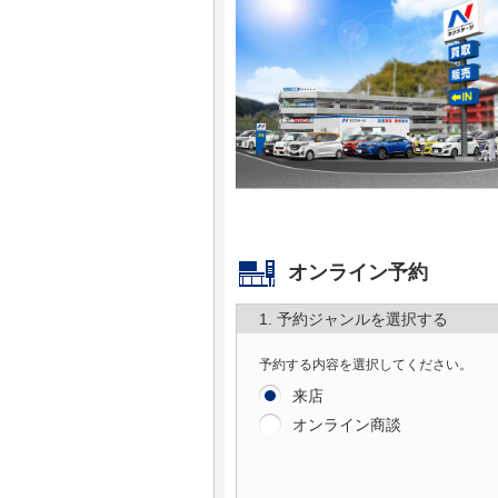
マガジン
車カタログ
自動車ローン
保険
レビュー
オンライン予約
1. 予約ジャンルを選択する
価格相場
予約する内容を選択してください。
教習所
来店
オンライン商談
用語集