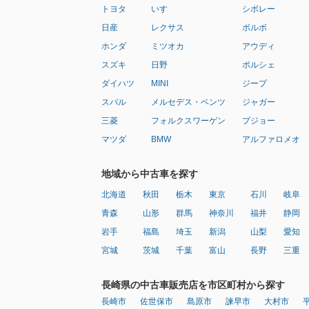
トヨタ
いすゞ
シボレー
日産
レクサス
ボルボ
ホンダ
ミツオカ
アウディ
スズキ
日野
ポルシェ
ダイハツ
MINI
ジープ
スバル
メルセデス・ベンツ
ジャガー
三菱
フォルクスワーゲン
プジョー
マツダ
BMW
アルファロメオ
地域から中古車を探す
北海道
秋田
栃木
東京
石川
岐阜
青森
山形
群馬
神奈川
福井
静岡
岩手
福島
埼玉
新潟
山梨
愛知
宮城
茨城
千葉
富山
長野
三重
長崎県の中古車販売店を市区町村から探す
長崎市
佐世保市
島原市
諫早市
大村市