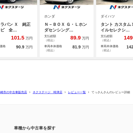
ホンダ
ダイハツ
ラパン Ｘ 純正
Ｎ－ＢＯＸ Ｇ・Ｌホン
タント カスタム
ナビ 全…
ダセンシング…
イルセレクシ…
支払総額
支払総額
101.5
89.9
149
万円
万円
（税込）
（税込）
価格
90.9
車両本体価格
81.9
車両本体価格
142
万円
万円
（税込）
（税込）
長崎市の中古車販売店
ネクステージ 時津店
レビュー一覧
てっさんさんのレビュー詳細
車種から中古車を探す