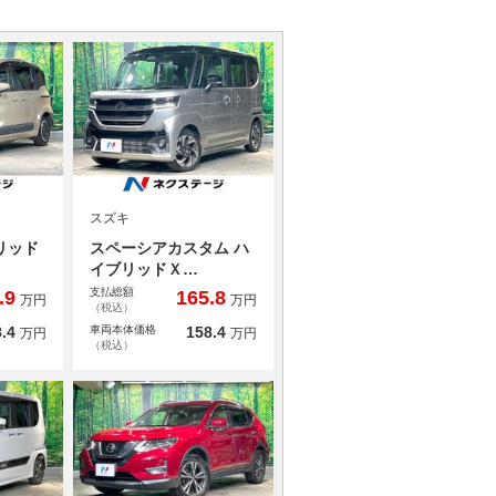
スズキ
リッド
スペーシアカスタム ハ
イブリッドＸ…
支払総額
.9
165.8
万円
万円
（税込）
.4
車両本体価格
158.4
万円
万円
（税込）