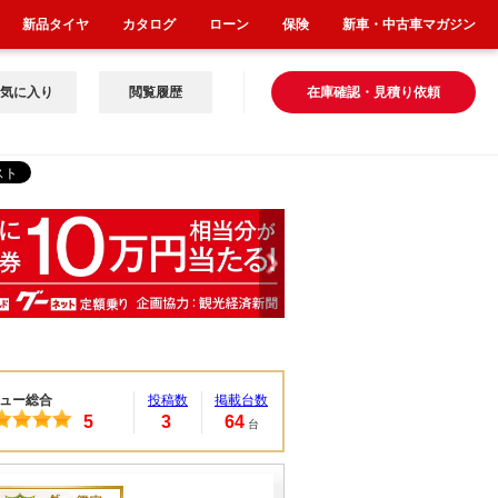
新品タイヤ
カタログ
ローン
保険
新車・中古車マガジン
気に入り
閲覧履歴
在庫確認・見積り依頼
ュー総合
投稿数
掲載台数
5
3
64
台