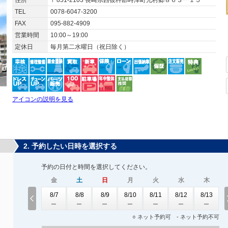
住所
〒851-2103 長崎県西彼杵郡時津町元村郷８６３ー１５
TEL
0078-6047-3200
FAX
095-882-4909
営業時間
10:00～19:00
定休日
毎月第二水曜日（祝日除く）
アイコンの説明を見る
2. 予約したい日時を選択する
予約の日付と時間を選択してください。
金
土
日
月
火
水
木
8/7
8/8
8/9
8/10
8/11
8/12
8/13
○ ネット予約可 - ネット予約不可