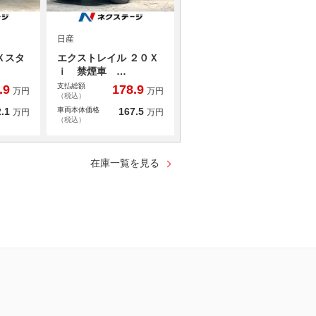
日産
Ｘスタ
エクストレイル ２０Ｘ
ｉ 禁煙車 …
支払総額
.9
178.9
万円
万円
（税込）
.1
車両本体価格
167.5
万円
万円
（税込）
在庫一覧を見る