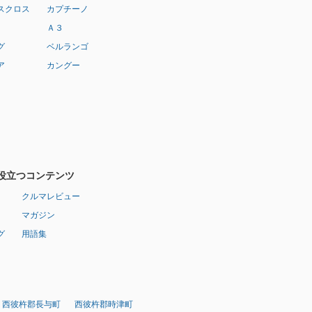
スクロス
カプチーノ
Ａ３
グ
ベルランゴ
ア
カングー
役立つコンテンツ
クルマレビュー
マガジン
グ
用語集
西彼杵郡長与町
西彼杵郡時津町