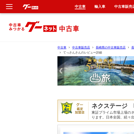
中古車
輸入車
中古車販売
新車
中古車
中古車
中古車販売店
長崎県の中古車販売店
てっさんさんのレビュー詳細
輸入車
クルマ買取
カーリース
タイヤ交換
ネクステージ 
東証プライム市場上場の
整備工場
ります。日本全国、続々
車検