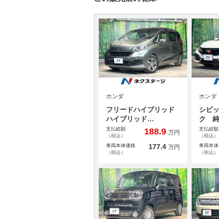
ホンダ
ホンダ
フリードハイブリッド
シビッ
ハイブリッド…
ク 
支払総額
支払総額
188.9
万円
（税込）
（税込）
車両本体価格
177.4
車両本体
万円
（税込）
（税込）