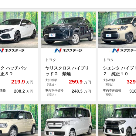
トヨタ
トヨタ
ク ハッチバッ
ヤリスクロス ハイブリ
シエンタ ハイブ
純正ＳＤ…
ッドＧ 禁煙…
Ｚ 純正１０…
支払総額
支払総額
219.9
259.9
329
万円
万円
（税込）
（税込）
価格
208.2
車両本体価格
248.3
車両本体価格
318
万円
万円
（税込）
（税込）