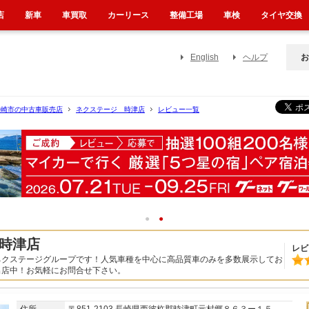
店
新車
車買取
カーリース
整備工場
車検
タイヤ交換
English
ヘルプ
お
長崎市の中古車販売店
ネクステージ 時津店
レビュー一覧
1
2
時津店
レビ
ネクステージグループです！人気車種を中心に高品質車のみを多数展示してお
出店中！お気軽にお問合せ下さい。