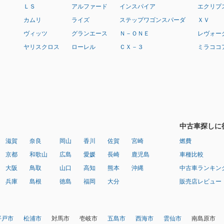
ＬＳ
アルファード
インスパイア
エクリプ
カムリ
ライズ
ステップワゴンスパーダ
ＸＶ
ヴィッツ
グランエース
Ｎ－ＯＮＥ
レヴォー
ヤリスクロス
ローレル
ＣＸ－３
ミラココ
中古車探しに
滋賀
奈良
岡山
香川
佐賀
宮崎
燃費
京都
和歌山
広島
愛媛
長崎
鹿児島
車種比較
大阪
鳥取
山口
高知
熊本
沖縄
中古車ランキン
兵庫
島根
徳島
福岡
大分
販売店レビュー
平戸市
松浦市
対馬市
壱岐市
五島市
西海市
雲仙市
南島原市