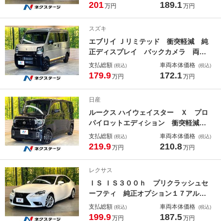
ー 車線逸脱警報 オートハイビー
201
189.1
万円
万円
ム ＬＥＤヘッド ＥＴＣ Ｂｌｕｅ
ｔｏｏｔｈ ヘッドアップディスプレ
スズキ
イ 禁煙車
エブリイ Ｊリミテッド 衝突軽減 純
正ディスプレイ バックカメラ 両側
電動ドア シートヒーター リアコー
支払総額
車両本体価格
(税込)
(税込)
ナーセンサー ＥＴＣ ＬＥＤヘッ
179.9
172.1
万円
万円
ド Ｂｌｕｅｔｏｏｔｈ オートエア
コン スマートキー アイドリングス
日産
トップ 禁煙車
ルークス ハイウェイスター Ｘ プロ
パイロットエディション 衝突軽減
純正９型ディスプレイ 全周囲カメ
支払総額
車両本体価格
(税込)
(税込)
ラ 両側電動ドア プロパイロット
219.9
210.8
万円
万円
シートヒーター クリアランスソナ
ー ＬＥＤヘッド ドラレコ ＥＴ
レクサス
Ｃ タッチパネル式オートエアコン
ＩＳ ＩＳ３００ｈ プリクラッシュセ
車線逸脱警報 禁煙車
ーフティ 純正オプション１７アル
ミ 純正ナビ バックカメラ レーダ
支払総額
車両本体価格
(税込)
(税込)
ークルーズ シートヒーター パワー
199.9
187.5
万円
万円