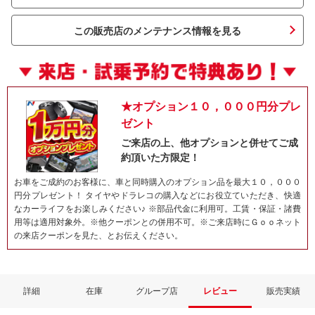
この販売店のメンテナンス情報を見る
★オプション１０，０００円分プレ
ゼント
ご来店の上、他オプションと併せてご成
約頂いた方限定！
ネット予約でキャンペーンに応募しよ
お車をご成約のお客様に、車と同時購入のオプション品を最大１０，０００
円分プレゼント！ タイヤやドラレコの購入などにお役立ていただき、快適
なカーライフをお楽しみください♪ ※部品代金に利用可。工賃・保証・諸費
用等は適用対象外。※他クーポンとの併用不可。※ご来店時にＧｏｏネット
の来店クーポンを見た、とお伝えください。
詳細
在庫
グループ店
レビュー
販売実績