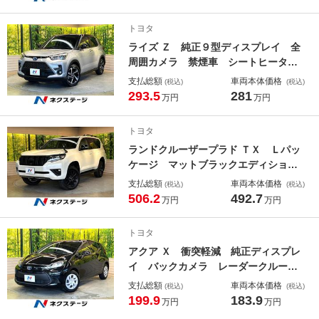
シート ハーフレザー ＬＥＤヘッ
ド スマートキー 革巻きステリン
トヨタ
グ 禁煙車
ライズ Ｚ 純正９型ディスプレイ 全
周囲カメラ 禁煙車 シートヒータ
ー アダプティブクルーズ クリアラ
支払総額
車両本体価格
(税込)
(税込)
ンスソナー ＬＥＤヘッド 純正１７
293.5
281
万円
万円
ＡＷ Ｂｌｕｅｔｏｏｔｈ オートラ
イト オートエアコン スマートキー
トヨタ
ランドクルーザープラド ＴＸ Ｌパッ
ケージ マットブラックエディショ
ン ４ＷＤ ７人乗り サンルーフ
支払総額
車両本体価格
(税込)
(税込)
バックカメラ 衝突軽減 レーダーク
506.2
492.7
万円
万円
ルーズ デジタルインナーミラー 禁
煙車 レザーシート 前席シートエア
トヨタ
コン ドラレコ コーナーセンサー
アクア Ｘ 衝突軽減 純正ディスプレ
スマートキー ＬＥＤヘッド ＥＴＣ
イ バックカメラ レーダークルー
ズ ＥＴＣ ドラレコ ＬＥＤヘッ
支払総額
車両本体価格
(税込)
(税込)
ド クリアランスソナー スマートキ
199.9
183.9
万円
万円
ー Ｂｌｕｅｔｏｏｔｈ オートハイ