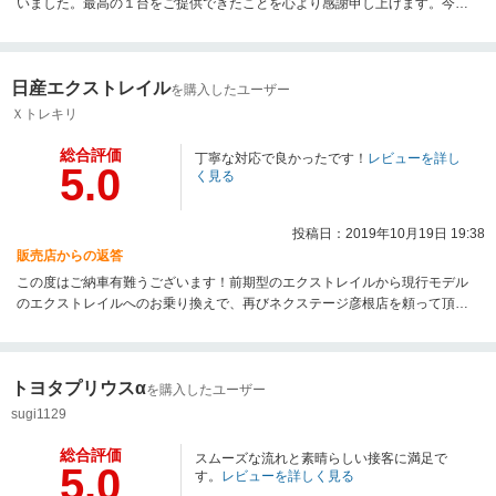
いました。最高の１台をご提供できたことを心より感謝申し上げます。今後
のメンテナンスも当店で任せていただけますのでお気軽にご連絡いただけれ
ば幸いです。今後とも宜しくお願い致します。
日産エクストレイル
を購入したユーザー
Ｘトレキリ
総合評価
丁寧な対応で良かったです！
レビューを詳し
5.0
く見る
投稿日：2019年10月19日 19:38
販売店からの返答
この度はご納車有難うございます！前期型のエクストレイルから現行モデル
のエクストレイルへのお乗り換えで、再びネクステージ彦根店を頼って頂き
有難うございます！前回同様、アフタサポートはお任せください。今後とも
よろしくお願いいたします。
トヨタプリウスα
を購入したユーザー
sugi1129
総合評価
スムーズな流れと素晴らしい接客に満足で
5.0
す。
レビューを詳しく見る