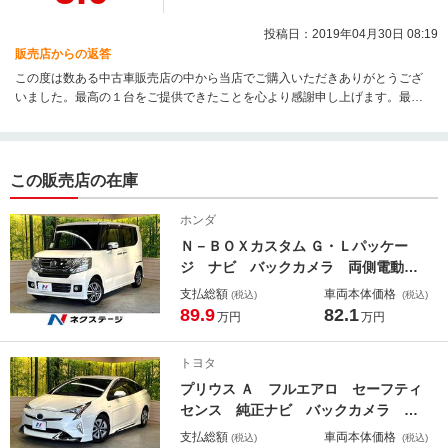
投稿日：2019年04月30日 08:19
販売店からの返答
この度は数ある中古車販売店の中から当店でご購入いただきありがとうござ
いました。最高の１台をご提供できたことを心より感謝申し上げます。最高
級グレードの最高の１台でカーライフを楽しんでください！今後のメンテナ
ンスも当店にお任せください！ありがとうございました。
この販売店の在庫
ホンダ
Ｎ－ＢＯＸカスタム Ｇ・Ｌパッケー
ジ ナビ バックカメラ 両側電動ド
ア ＥＴＣ ドラレコ Ｂｌｕｅｔｏ
支払総額
車両本体価格
(税込)
(税込)
ｏｔｈ ＨＩＤヘッド 純正１４アル
89.9
82.1
万円
万円
ミ オートエアコン スマートキー
ブラックインテリア ステアリングス
トヨタ
イッチ 禁煙車
プリウス Ａ フルエアロ セーフティ
センス 純正ナビ バックカメラ レ
ーダークルーズ クリアランスソナ
支払総額
車両本体価格
(税込)
(税込)