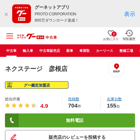
グーネットアプリ
表示
PROTO CORPORATION
800万ダウンロード達成！
0
お気に入り
閲覧履歴
中古車
輸入車
中古車販売店
新車
車買取
カーリース
整備工場
ネクステージ 彦根店
MAP
グー鑑定加盟店
総合評価
投稿数
在庫台数
704
155
4.9
件
台
無料電話
販売店のレビューを投稿する