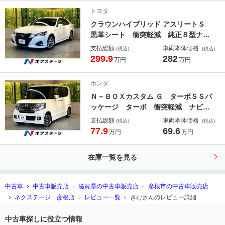
ビーム 車線逸脱警報 禁煙車
トヨタ
クラウンハイブリッド アスリートＳ
黒革シート 衝突軽減 純正８型ナ
ビ 全周囲カメラ レーダークルー
支払総額
車両本体価格
(税込)
(税込)
ズ クリアランスソナー シートクー
299.9
282
万円
万円
ラー シートヒーター ステアリング
ヒーター パワーシート ＬＥＤヘッ
ホンダ
ド 純正１７アルミ 禁煙車
Ｎ－ＢＯＸカスタム Ｇ ターボＳＳパ
ッケージ ターボ 衝突軽減 ナビ
バックカメラ 両側電動ドア クルー
支払総額
車両本体価格
(税込)
(税込)
ズコントロール 革巻きステリング
77.9
69.6
万円
万円
ＨＩＤヘッド 純正１５アルミ Ｂｌ
ｕｅｔｏｏｔｈ オートエアコン ス
在庫一覧を見る
マートキー アイドリングストップ
禁煙車
中古車
中古車販売店
滋賀県の中古車販売店
彦根市の中古車販売店
ネクステージ 彦根店
レビュー一覧
きむさんのレビュー詳細
中古車探しに役立つ情報