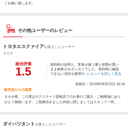
くお願い致します。
その他ユーザーのレビュー
トヨタエスクァイア
を購入したユーザー
タカオ
総合評価
契約時の説明と、実車が違う事と状態が悪い
1.5
まま納車されガッカリでした。契約時に確認
できない項目を無理や...
レビューを詳しく見る
投稿日：2018年09月15日 18:16
販売店からの返答
タカオ様、この度はネクステージ彦根店でのお車のご購入・ご納車誠にあり
がとう御座います。ご指摘頂きました内容に関しましてはスタッフ一同、貴
重なご意見とし今後の教育を徹底して参ります。また、今後ともタカオ様の
カーライフに携わらせて頂き信頼回復に努めて参ります。どうぞ宜しくお願
い致します。
ダイハツタント
を購入したユーザー