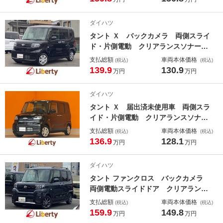
ランプ スマートキー アイドリング
ストップ 電動格納ミラー シートヒ
ダイハツ
ーター 盗難防止システム
タント Ｘ バックカメラ 両側スライ
ド・片側電動 クリアランスソナー
衝突被害軽減システム オートライ
支払総額
車両本体価格
(税込)
(税込)
ト スマートキー アイドリングスト
139.9
130.9
万円
万円
ップ 電動格納ミラー シートヒータ
ー ベンチシート ＣＶＴ ＥＳＣ
ダイハツ
ＵＳＢ
タント Ｘ 届出済未使用車 両側スラ
イド・片側電動 クリアランスソナ
ー 衝突被害軽減システム オートラ
支払総額
車両本体価格
(税込)
(税込)
イト ＬＥＤヘッドランプ スマート
136.9
128.1
万円
万円
キー アイドリングストップ 電動格
納ミラー シートヒーター ベンチシ
ダイハツ
ート
タント ファンクロス バックカメラ
両側電動スライドドア クリアランス
ソナー 衝突被害軽減システム ＬＥ
支払総額
車両本体価格
(税込)
(税込)
Ｄヘッドランプ ヘッドライトウォッ
159.9
149.8
万円
万円
シャー スマートキー アイドリング