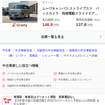
ダイハツ
ムーヴキャンバス ストライプスＸ バ
ックカメラ 両側電動スライドドア
クリアランスソナー 衝突被害軽減シ
支払総額
車両本体価格
(税込)
(税込)
ステム スマートキー アイドリング
146.9
137.8
万円
万円
ストップ 電動格納ミラー ベンチシ
ート ＣＶＴ ＥＳＣ エアコン パ
在庫一覧を見る
ワーステアリング
中古車
中古車販売店
大阪府の中古車販売店
高槻市の中古車販売店
（株）リバティ 高槻店
レビュー一覧
ササキさんのレビュー詳細
中古車探しに役立つ情報
メーカーから中古車を探す
車種から中古車を探す
地域から中古車を探す
中古車探しに役立つコンテンツ
大阪府の中古車販売店を市区町村から探す
車買取・車査定はグーネット買取 営業電話なし
【日本最大級の加盟店数】約30万のデータから予想以上の高額査
定を実現！