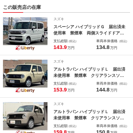
この販売店の在庫
スズキ
スペーシア ハイブリッドＧ 届出済未
使用車 禁煙車 両側スライドドア
クリアランスソナー 衝突被害軽減シ
支払総額
車両本体価格
(税込)
(税込)
ステム オートライト ＬＥＤヘッド
143.9
134.8
万円
万円
ランプ スマートキー アイドリング
ストップ 電動格納ミラー ベンチシ
スズキ
ート 盗難防止システム
アルトラパン ハイブリッドＬ 届出済
未使用車 禁煙車 クリアランスソナ
ー レーンアシスト 衝突被害軽減シ
支払総額
車両本体価格
(税込)
(税込)
ステム オートライト ＬＥＤヘッド
153.9
144.8
万円
万円
ランプ スマートキー アイドリング
ストップ 電動格納ミラー シートヒ
スズキ
ーター 盗難防止システム
アルトラパン ハイブリッドＬ 届出済
未使用車 禁煙車 クリアランスソナ
ー レーンアシスト 衝突被害軽減シ
支払総額
車両本体価格
(税込)
(税込)
ステム オートライト ＬＥＤヘッド
159.8
150.8
万円
万円