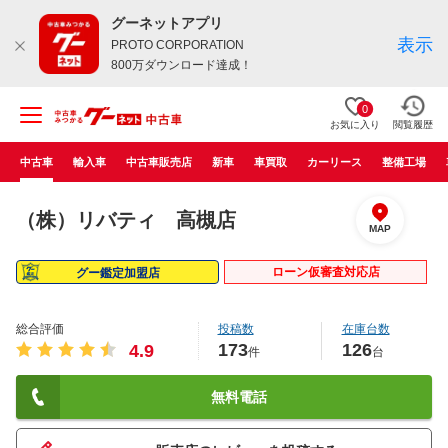
グーネットアプリ
表示
PROTO CORPORATION
800万ダウンロード達成！
0
お気に入り
閲覧履歴
中古車
輸入車
中古車販売店
新車
車買取
カーリース
整備工場
（株）リバティ 高槻店
MAP
ローン仮審査対応店
グー鑑定加盟店
総合評価
投稿数
在庫台数
173
126
4.9
件
台
無料電話