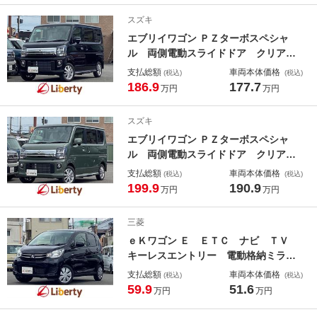
ストップ 電動格納ミラー シートヒ
スズキ
ーター ＣＶＴ
エブリイワゴン ＰＺターボスペシャ
ル 両側電動スライドドア クリアラ
ンスソナー レーンアシスト 衝突被
支払総額
車両本体価格
(税込)
(税込)
害軽減システム オートライト ＬＥ
186.9
177.7
万円
万円
Ｄヘッドランプ スマートキー アイ
ドリングストップ 電動格納ミラー
スズキ
シートヒーター ベンチシート
エブリイワゴン ＰＺターボスペシャ
ル 両側電動スライドドア クリアラ
ンスソナー レーンアシスト 衝突被
支払総額
車両本体価格
(税込)
(税込)
害軽減システム オートライト ＬＥ
199.9
190.9
万円
万円
Ｄヘッドランプ スマートキー アイ
ドリングストップ 電動格納ミラー
三菱
シートヒーター
ｅＫワゴン Ｅ ＥＴＣ ナビ ＴＶ
キーレスエントリー 電動格納ミラ
ー シートヒーター ベンチシート
支払総額
車両本体価格
(税込)
(税込)
ＣＶＴ ＡＢＳ ＥＳＣ ＣＤ Ｂｌ
59.9
51.6
万円
万円
ｕｅｔｏｏｔｈ 衝突安全ボディ エ
アコン パワーステアリング