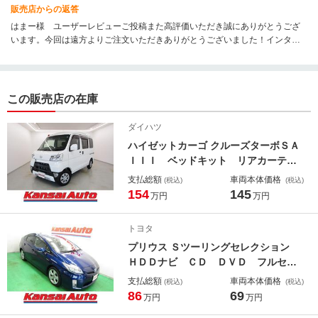
販売店からの返答
はまー様 ユーザーレビューご投稿また高評価いただき誠にありがとうござ
います。今回は遠方よりご注文いただきありがとうございました！インター
ネットでのご注文だったのでご不安な面もあったかと思いますが点検整備な
どはしっかり済ませてますので安心してお乗り下さい。また大阪にお立ち寄
りの際は是非ご来店下さいませ。ありがとうございました☆
この販売店の在庫
ダイハツ
ハイゼットカーゴ クルーズターボＳＡ
ＩＩＩ ベッドキット リアカーテ
ン Ｍナビ ＣＤ ＤＶＤ フルセ
支払総額
車両本体価格
(税込)
(税込)
グ バックカメラ ドラレコ ＥＴ
154
145
万円
万円
Ｃ Ａストップ １００Ｖ電源 キー
レス オートライト ＬＥＤヘッド
トヨタ
フォグ オートハイビーム ルーフコ
プリウス Ｓツーリングセレクション
ンソール
ＨＤＤナビ ＣＤ ＤＶＤ フルセ
グ Ｂｌｕｅｔｏｏｔｈ ビルトイン
支払総額
車両本体価格
(税込)
(税込)
ＥＴＣ ドラレコ バックカメラ ヘ
86
69
万円
万円
ッドウォッシャー スマートキー Ｐ