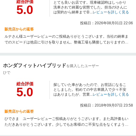
総合評価
とても良いお店です。現車確認時はしっかり
5.0
洗車されて綺麗な状態でした。担当のIさんに
は契約から納車まで非...
レビューを詳しく見る
投稿日：2026年08月01日 22:06
販売店からの返答
ルナさん様ユーザーレビューのご投稿ありがとうございます。当社の納車ま
でのスピードは他店に引けを取りません。整備工場も隣接しておりますので
すぐに整備ができるのも強みです。また増車やお乗り換えの際はご相談くだ
さい。こちらこそありがとうございました！
ホンダフィットハイブリッド
を購入したユーザー
ひで
総合評価
探していた車があったので、お世話になるこ
5.0
としました。初めての中古車購入で少々不安
はありましたが、営業...
レビューを詳しく見る
投稿日：2018年09月07日 23:58
販売店からの返答
ひでさま ユーザーレビューご投稿ありがとうございます。また高評価もい
ただきありがとうございます。少しでもお客様のご不安な点をなくすように
社員一同努力しております。是非またお乗り換えやお知り合いのご紹介など
もありましたらご利用いただければ幸いです。今回は即決でのご契約ありが