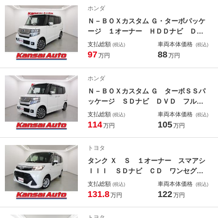
スタート オートライト ＨＩＤ フ
ホンダ
ォグ シートリフター １７アルミ
Ｎ－ＢＯＸカスタム Ｇ・ターボパッケ
ージ １オーナー ＨＤＤナビ ＤＶ
Ｄ フルセグ Ｂｌｕｅｔｏｏｔｈ
支払総額
車両本体価格
(税込)
(税込)
バックカメラ クルコン Ｐシフト
97
88
万円
万円
ＥＴＣ ステアスイッチ 両側電動ド
ア 電格ミラー １５アルミ オート
ホンダ
ライト ＨＩＤ フォグ スマートキ
Ｎ－ＢＯＸカスタム Ｇ ターボＳＳパ
ー
ッケージ ＳＤナビ ＤＶＤ フルセ
グ Ｂｌｕｅｔｏｏｔｈ ドラレコ
支払総額
車両本体価格
(税込)
(税込)
ＥＴＣ ＣＴＢＡ ＡＢＳ Ｂカメ
114
105
万円
万円
ラ クルコン 電格ミラー Ｐシフ
ト ステアスイッチ ＨＩＤ フォ
トヨタ
グ 両側電動ドア シートリフター
タンク Ｘ Ｓ １オーナー スマアシ
１５アルミ
ＩＩＩ ＳＤナビ ＣＤ ワンセグ
Ｂｌｕｅｔｏｏｔｈ ソナー ＥＴ
支払総額
車両本体価格
(税込)
(税込)
Ｃ ドラレコ バックカメラ ステア
131.8
122
万円
万円
スイッチ 左側電動ドア スマートキ
ー Ｐスタート オートライト オー
トヨタ