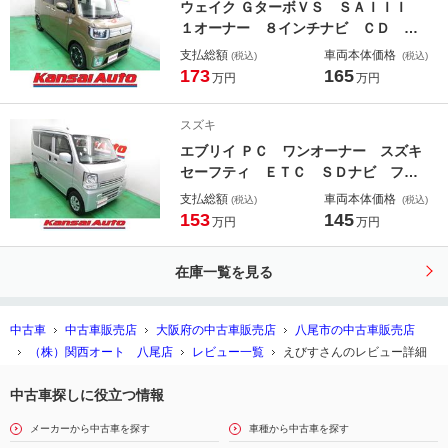
ウェイク ＧターボＶＳ ＳＡＩＩＩ
１オーナー ８インチナビ ＣＤ Ｄ
ＶＤ フルセグ ＨＤＭＩ Ａモニタ
支払総額
車両本体価格
(税込)
(税込)
ー ドラレコ Ｐガラス Ｓアラー
173
165
万円
万円
ム 両側電動ドア スマートキー オ
ートライト ＬＥＤヘッド フォグ
スズキ
オートハイビーム シートリフター
エブリイ ＰＣ ワンオーナー スズキ
セーフティ ＥＴＣ ＳＤナビ フル
セグ ＣＤ ＤＶＤ ブルートゥー
支払総額
車両本体価格
(税込)
(税込)
ス ＵＳＢ ソナー バックカメラ
153
145
万円
万円
ドラレコ Ｐガラス Ａストップ 電
格ミラー Ｓアラーム オートライ
在庫一覧を見る
ト ＡＢＳ
中古車
中古車販売店
大阪府の中古車販売店
八尾市の中古車販売店
（株）関西オート 八尾店
レビュー一覧
えびすさんのレビュー詳細
中古車探しに役立つ情報
メーカーから中古車を探す
車種から中古車を探す