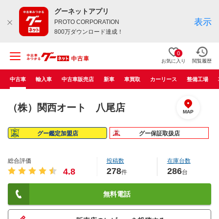
グーネットアプリ
表示
PROTO CORPORATION
800万ダウンロード達成！
0
お気に入り
閲覧履歴
中古車
輸入車
中古車販売店
新車
車買取
カーリース
整備工場
（株）関西オート 八尾店
MAP
グー鑑定加盟店
グー保証取扱店
総合評価
投稿数
在庫台数
278
286
4.8
件
台
無料電話