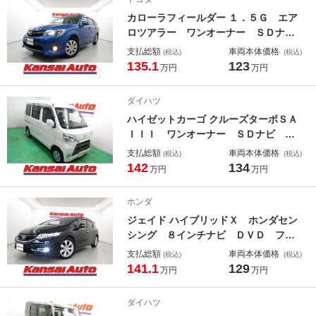
トハイビーム
カローラフィールダー １．５Ｇ エア
ロツアラー ワンオーナー ＳＤナ
ビ ＤＶＤ フルセグ Ｂｌｕｅｔｏ
支払総額
車両本体価格
(税込)
(税込)
ｏｔｈ Ｂカメラ Ａストップ ビル
135.1
123
万円
万円
トインＥＴＣ ステアスイッチ スマ
ートキー Ｐスタート オートライ
ダイハツ
ト ＨＩＤ フォグ シートリフタ
ハイゼットカーゴ クルーズターボＳＡ
ー 電格ミラー
ＩＩＩ ワンオーナー ＳＤナビ Ｃ
Ｄ ＤＶＤ フルセグ Ｂｌｕｅｔｏ
支払総額
車両本体価格
(税込)
(税込)
ｏｔｈ バックカメラ Ａストップ
142
134
万円
万円
Ｐガラス キーレス ルーフコンソー
ル Ｗエアバック オートハイビー
ホンダ
ム レベライザー リアワイパー Ａ
ジェイド ハイブリッドＸ ホンダセン
ＢＳ
シング ８インチナビ ＤＶＤ フル
セグ Ｂｌｕｅｔｏｏｔｈ Ｒクルー
支払総額
車両本体価格
(税込)
(税込)
ズ バックカメラ ＥＴＣ スマート
141.1
129
万円
万円
キー １７アルミ オートライト Ｌ
ＥＤヘッド フォグ 外シートヒータ
ダイハツ
ー シートカバー