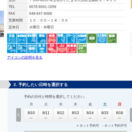
住所
〒330-0835 埼玉県さいたま市大宮区北袋町２－４１５
TEL
0078-6041-1059
FAX
048-647-6066
営業時間
１０：００～１８：００
定休日
火曜日・水曜日
アイコンの説明を見る
2. 予約したい日時を選択する
予約の日付と時間を選択してください。
月
火
水
木
金
土
日
8/10
8/11
8/12
8/13
8/14
8/15
8/16
○ ネット予約可 - ネット予約不可