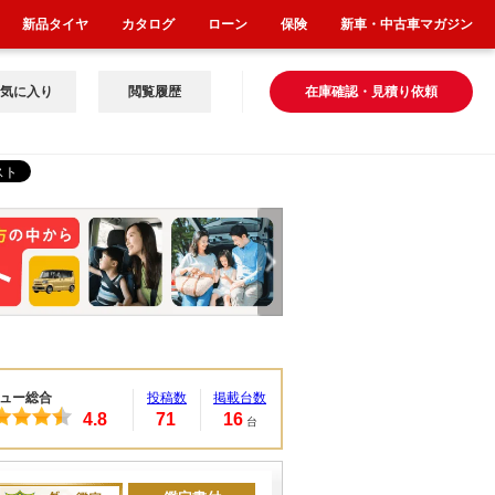
新品タイヤ
カタログ
ローン
保険
新車・中古車マガジン
気に入り
閲覧履歴
在庫確認・見積り依頼
ュー総合
投稿数
掲載台数
4.8
71
16
台