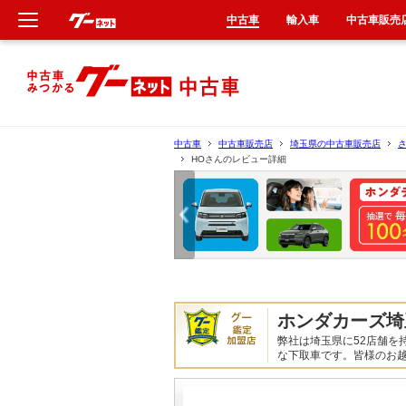
中古車
輸入車
中古車販売
新車
中古車
中古車
中古車販売店
埼玉県の中古車販売店
HOさんのレビュー詳細
輸入車
クルマ買取
カーリース
タイヤ交換
ホンダカーズ埼
弊社は埼玉県に52店舗を
整備工場
な下取車です。皆様のお
車検