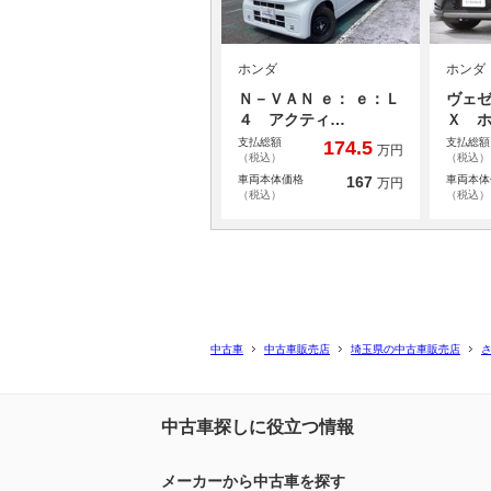
ホンダ
ホンダ
Ｎ－ＶＡＮ ｅ： ｅ：Ｌ
ヴェゼ
４ アクティ…
Ｘ 
支払総額
支払総額
174.5
万円
（税込）
（税込）
車両本体価格
167
車両本体
万円
（税込）
（税込）
中古車
中古車販売店
埼玉県の中古車販売店
中古車探しに役立つ情報
メーカーから中古車を探す