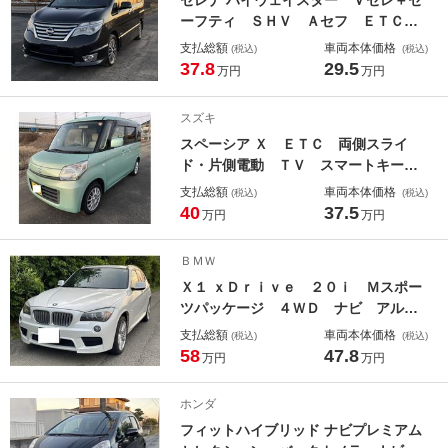
セレナ ハイウェイスター Ｖセレ＋セ
ーフティ ＳＨＶ Ａセフ ＥＴＣ
全周囲カメラ ＴＶ クリアランスソ
支払総額
車両本体価格
(税込)
(税込)
ナー オートクルーズコントロール
37.8
29.5
万円
万円
レーンアシスト 衝突被害軽減システ
ム 両側電動スライドドア ＬＥＤヘ
スズキ
ッドランプ スマートキー 電動格納
スペーシア Ｘ ＥＴＣ 両側スライ
ミラー 後席モニター
ド・片側電動 ＴＶ スマートキー
アイドリングストップ ベンチシー
支払総額
車両本体価格
(税込)
(税込)
ト ＣＶＴ 盗難防止システム ＡＢ
40
37.5
万円
万円
Ｓ アルミホイール 衝突安全ボデ
ィ エアコン パワーステアリング
ＢＭＷ
パワーウィンドウ
Ｘ１ ｘＤｒｉｖｅ ２０ｉ Ｍスポー
ツパッケージ ４ＷＤ ナビ アルミ
ホイール オートライト ＨＩＤ Ａ
支払総額
車両本体価格
(税込)
(税込)
Ｔ 盗難防止システム ＣＤ ＵＳ
58
47.8
万円
万円
Ｂ ミュージックプレイヤー接続可
ダウンヒルアシストコントロール Ａ
ホンダ
ＢＳ ＥＳＣ エアコン パワーステ
フィットハイブリッド ナビプレミアム
アリング