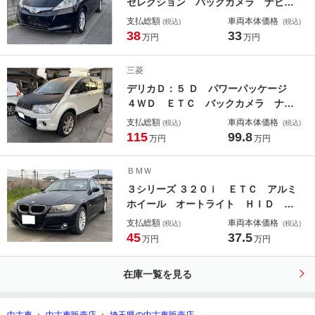
セレクション バックカメラ ナビ
ＴＶ オートクルーズコントロール
支払総額
車両本体価格
(税込)
(税込)
オートライト ＨＩＤ スマートキ
38
33
万円
万円
ー アイドリングストップ シートヒ
ーター ＣＶＴ 盗難防止システム
三菱
衝突安全ボディ アルミホイール
デリカＤ：５ Ｄ パワーパッケージ
４ＷＤ ＥＴＣ バックカメラ ナ
ビ ＴＶ オートクルーズコントロー
支払総額
車両本体価格
(税込)
(税込)
ル 両側電動スライドドア ＨＩＤ
115
99.8
万円
万円
スマートキー 電動格納ミラー シー
トヒーター ３列シート フルフラッ
ＢＭＷ
ト ウォークスルー ＡＴ
３シリーズ ３２０ｉ ＥＴＣ アルミ
ホイール オートライト ＨＩＤ パ
ワーシート ＡＴ 盗難防止システ
支払総額
車両本体価格
(税込)
(税込)
ム ＡＢＳ ＣＤ エアコン パワー
45
37.5
万円
万円
ステアリング パワーウィンドウ
在庫一覧を見る