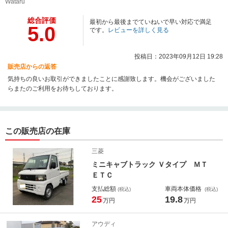
Wataru
総合評価
最初から最後までていねいで早い対応で満足
5.0
です。
レビューを詳しく見る
投稿日：2023年09月12日 19:28
販売店からの返答
気持ちの良いお取引ができましたことに感謝致します。機会がございました
らまたのご利用をお待ちしております。
この販売店の在庫
三菱
ミニキャブトラック Ｖタイプ ＭＴ
ＥＴＣ
支払総額
車両本体価格
(税込)
(税込)
25
19.8
万円
万円
アウディ