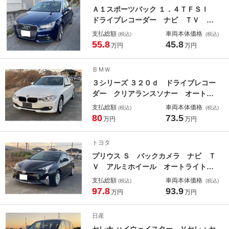
Ａ１スポーツバック １．４ＴＦＳＩ
ドライブレコーダー ナビ ＴＶ ア
ルミホイール オートライト スマー
支払総額
車両本体価格
(税込)
(税込)
トキー アイドリングストップ 電動
55.8
45.8
万円
万円
格納ミラー ＡＴ 盗難防止システ
ム ＡＢＳ ＥＳＣ ＣＤ エアコ
ＢＭＷ
ン パワーステアリング
３シリーズ ３２０ｄ ドライブレコー
ダー クリアランスソナー オートク
ルーズコントロール バックカメラ
支払総額
車両本体価格
(税込)
(税込)
ナビ アルミホイール ＨＩＤ Ａ
80
73.5
万円
万円
Ｔ アイドリングストップ 盗難防止
システム パワーシート ＣＤ ＡＢ
トヨタ
Ｓ ＥＳＣ
プリウス Ｓ バックカメラ ナビ Ｔ
Ｖ アルミホイール オートライト
ＬＥＤヘッドランプ ＣＶＴ スマー
支払総額
車両本体価格
(税込)
(税込)
トキー アイドリングストップ 電動
97.8
93.9
万円
万円
格納ミラー 盗難防止システム Ｃ
Ｄ ＵＳＢ Ｂｌｕｅｔｏｏｔｈ
日産