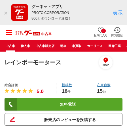
グーネットアプリ
表示
PROTO CORPORATION
800万ダウンロード達成！
0
お気に入り
閲覧履歴
中古車
輸入車
中古車販売店
新車
車買取
カーリース
整備工場
レインボーモータース
MAP
総合評価
投稿数
在庫台数
18
15
5.0
件
台
無料電話
販売店のレビューを投稿する