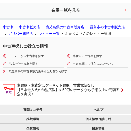
ックハイビーム 純正ＡＷ パワーバ
在庫一覧を見る
ックドア
中古車
中古車販売店
鹿児島県の中古車販売店
霧島市の中古車販売店
ガリバー霧島店
レビュー一覧
おかりんさんのレビュー詳細
中古車探しに役立つ情報
メーカーから中古車を探す
車種から中古車を探す
地域から中古車を探す
中古車探しに役立つコンテンツ
鹿児島県の中古車販売店を市区町村から探す
車買取・車査定はグーネット買取 営業電話なし
【日本最大級の加盟店数】約30万のデータから予想以上の高額査
定を実現！
質問はコチラ
ヘルプ
推奨環境
個人情報保護方針
企業情報
採用情報