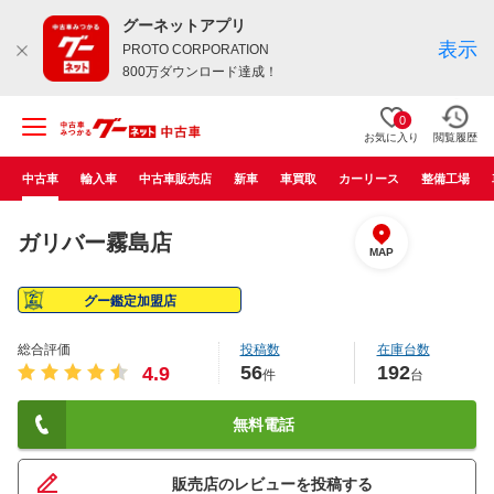
グーネットアプリ
表示
PROTO CORPORATION
800万ダウンロード達成！
0
お気に入り
閲覧履歴
中古車
輸入車
中古車販売店
新車
車買取
カーリース
整備工場
ガリバー霧島店
MAP
グー鑑定加盟店
総合評価
投稿数
在庫台数
56
192
4.9
件
台
無料電話
販売店のレビューを投稿する