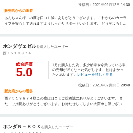
投稿日：2021年02月12日 14:30
販売店からの返答
あんちゃん様この度は口コミ誠にありがとうございます。 これからのカーラ
イフを安心して送れますようしっかりサポートいたします。 どうぞよろしく
お願い致します。 本当にありがとうございました。
ホンダヴェゼル
を購入したユーザー
西７５１９８７４
総合評価
1月に購入した為、多少納車や今乗っている車
5.0
の売却が遅くなった気がします。他はよかっ
たと思います。
レビューを詳しく見る
投稿日：2021年02月23日 20:48
販売店からの返答
西７５１９８７４様この度は口コミご投稿誠にありがとうございます。 ま
た、ご指摘ありがとうございます。お待たせしてしまい大変申し訳ございま
せんでした。 店舗としましてももっと円滑なご納車に努めてまいります。 本
当にありがとうございました。 これからもよろしくお願い致します。
ホンダＮ－ＢＯＸ
を購入したユーザー