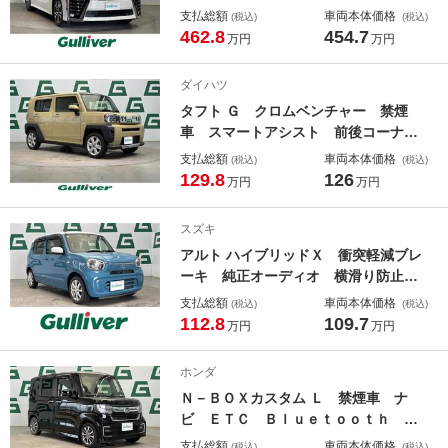
ル 本革シート シートメモリ シー
支払総額
車両本体価格
(税込)
(税込)
トヒーター シートクーラー 後席モ
462.8
454.7
万円
万円
ニター バックカメラ ３眼ＬＥＤヘ
ッドライト サンルーフ ＥＴＣ ハ
ダイハツ
ンドルヒーター １００Ｖ電源
タフト Ｇ クロムベンチャー 禁煙
車 スマートアシスト 前後コーナー
センサー ＬＥＤヘッドライト アダ
支払総額
車両本体価格
(税込)
(税込)
プティブハイビーム 電動パーキン
129.8
126
万円
万円
グ ブレーキホールド スカイフィー
ルドトップ 純正アルミホイール 純
スズキ
正フロアマット ルーフレール
アルト ハイブリッドＸ 衝突軽減ブレ
ーキ 純正オーディオ 横滑り防止
前席シートヒーター 前後ドライブレ
支払総額
車両本体価格
(税込)
(税込)
コーダー 純正アルミホイール フロ
112.8
109.7
万円
万円
アマット ドアバイザー 電動格納ミ
ラー ＬＥＤヘッドライト アイドリ
ホンダ
ングストップ
Ｎ－ＢＯＸカスタム Ｌ 禁煙車 ナ
ビ ＥＴＣ Ｂｌｕｅｔｏｏｔｈ 片
側パワースライドドア アイドリング
支払総額
車両本体価格
(税込)
(税込)