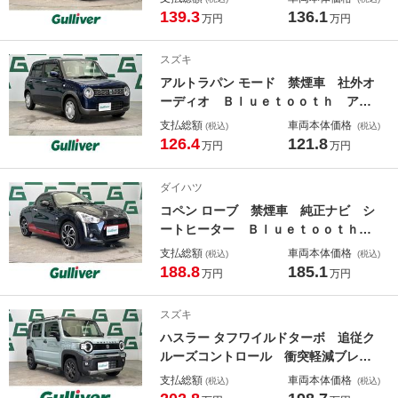
ストップ 前席シートヒーター フル
139.3
136.1
万円
万円
セグＴＶ 後席ロール式サンシェー
ド 純正アルミホイール コーナーセ
スズキ
ンサー ＬＥＤライト
アルトラパン モード 禁煙車 社外オ
ーディオ Ｂｌｕｅｔｏｏｔｈ アイ
ドリングストップ 衝突軽減 後方コ
支払総額
車両本体価格
(税込)
(税込)
ーナーセンサー ＬＥＤヘッドライ
126.4
121.8
万円
万円
ト 純正フロアマット ドアバイザ
ー 電格ミラー スマートキー 前席
ダイハツ
シートヒーター
コペン ローブ 禁煙車 純正ナビ シ
ートヒーター Ｂｌｕｅｔｏｏｔｈ
アイドリングストップ 純正アルミホ
支払総額
車両本体価格
(税込)
(税込)
イール フルセグＴＶ ＬＥＤヘッド
188.8
185.1
万円
万円
ライト スマートキー 純正フロアマ
ット ＵＳＢ入力端子 ＤＶＤ再生
スズキ
ターボ
ハスラー タフワイルドターボ 追従ク
ルーズコントロール 衝突軽減ブレー
キ 横滑り防止 前席シートヒータ
支払総額
車両本体価格
(税込)
(税込)
ー 純正アルミホイール パドルシフ