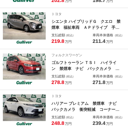
202.8
198.7
万円
万円
ト 電動格納ミラー ＬＥＤヘッドラ
イト アイドリングストップ プッシ
トヨタ
ュスタート パワステ
シエンタ ハイブリッドＧ クエロ 禁
煙車 福祉車両 ＡＰドライブ 手動
パーキングブレーキ 純正ナビ 全方
支払総額
車両本体価格
(税込)
(税込)
位カメラ 前席シートヒーター 両側
219.8
211.4
万円
万円
パワースライドドア 前後コーナーセ
ンサー クルーズコントロール ＥＴ
フォルクスワーゲン
Ｃ Ｂｌｕｅｔｏｏｔｈ
ゴルフトゥーラン ＴＳＩ ハイライ
ン 禁煙車 ナビ バックカメラ Ｅ
ＴＣ 前後ドライブレコーダー 衝突
支払総額
車両本体価格
(税込)
(税込)
軽減 前後コーナーセンサー アイド
278.8
271.8
万円
万円
リングストップ パーキングアシス
ト 電動リアゲート ＬＥＤヘッドラ
トヨタ
イト 電格ミラー 純正アルミホイー
ハリアー プレミアム 禁煙車 ナビ
ル
バックカメラ 衝突軽減 コーナーセ
ンサー ＥＴＣ ドラレコ クルーズ
支払総額
車両本体価格
(税込)
(税込)
コントロール アイドリングストッ
248.8
239.4
万円
万円
プ ＬＥＤヘッドライト オートマチ