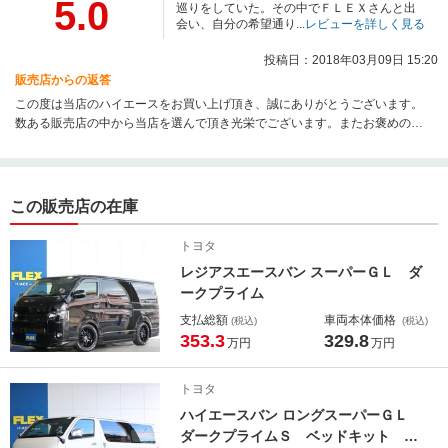
5.0
巡りをしていた。その中でＦＬＥＸさんと出
会い、自分の希望通り...
レビューを詳しく見る
投稿日：2018年03月09日 15:20
販売店からの返答
この度は当店のハイエースをお買い上げ頂き、誠にありがとうございます。
数ある販売店の中から当店を選んで頂き光栄でございます。またお褒めのお
言葉を頂きありがとうございます。追加カスタムや点検等も承っております
ので、お気軽にご相談下さい。今後とも宜しくお願い致します。
この販売店の在庫
トヨタ
レジアスエースバン スーパーＧＬ ダ
ークプライム
支払総額
車両本体価格
(税込)
(税込)
353.3
329.8
万円
万円
トヨタ
ハイエースバン ロングスーパーＧＬ
ダークプライムＳ ベッドキット デ