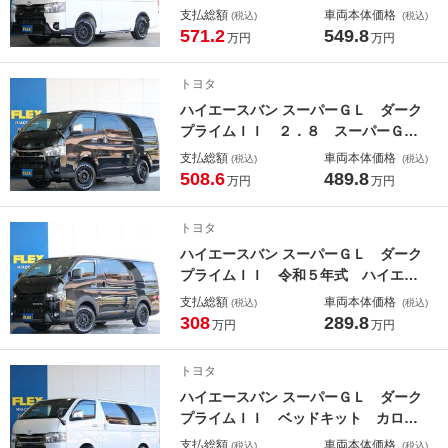
ィスプレイオーディオ ＮＣ１・１６
支払総額
車両本体価格
(税込)
(税込)
インチＡＷ オープンカントリー Ｔ
571.2
549.8
万円
万円
フォースフロントスポイラー 寒冷地
仕様 オーバーフェンダー パノラミ
トヨタ
ックビューモニター ビルトインＥＴ
ハイエースバン スーパーＧＬ ダーク
Ｃ
プライムＩＩ ２．８ スーパーＧ
Ｌ ダークプライムＩＩ パナソニッ
支払総額
車両本体価格
(税込)
(税込)
ク９インチナビ ＥＴＣ２．０ ベッ
508.6
489.8
万円
万円
ドキット オリジナルアルミ フロン
トスポイラー オメガＬＥＤテールラ
トヨタ
ンプ 寒冷地仕様 デジタルインナ
ハイエースバン スーパーＧＬ ダーク
ー 小窓付き
プライムＩＩ 令和５年式 ハイエー
スバン ダークプライムＩＩベッドキ
支払総額
車両本体価格
(税込)
(税込)
ット カロッツェリア７インチナビ
308
289.8
万円
万円
サイドバー ＣＦカーゴマット フロ
ントスポイラー オーバーフェンダ
トヨタ
ー ＥＴＣ オリジナルＡＷ
ハイエースバン スーパーＧＬ ダーク
プライムＩＩ ベッドキット カロッ
ツェリア７インチナビ ＥＴＣ Ｔフ
支払総額
車両本体価格
(税込)
(税込)