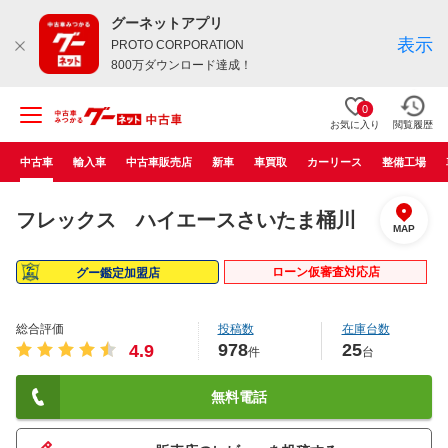
グーネットアプリ
表示
PROTO CORPORATION
800万ダウンロード達成！
0
お気に入り
閲覧履歴
中古車
輸入車
中古車販売店
新車
車買取
カーリース
整備工場
フレックス ハイエースさいたま桶川
MAP
ローン仮審査対応店
グー鑑定加盟店
総合評価
投稿数
在庫台数
978
25
4.9
件
台
無料電話