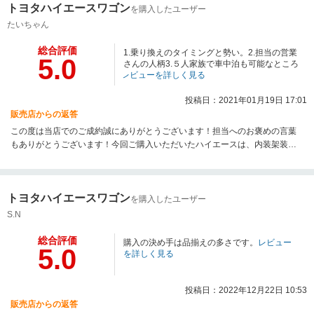
トヨタハイエースワゴン
を購入したユーザー
たいちゃん
総合評価
1.乗り換えのタイミングと勢い。2.担当の営業
5.0
さんの人柄3.５人家族で車中泊も可能なところ
レビューを詳しく見る
投稿日：2021年01月19日 17:01
販売店からの返答
この度は当店でのご成約誠にありがとうございます！担当へのお褒めの言葉
もありがとうございます！今回ご購入いただいたハイエースは、内装架装が
されており、たいちゃん様ご家族皆様で快適にお過ごしいただけるかと思い
ます！是非素敵なハイエースライフをお送りください！今後追加カスタムも
もちろん可能ですので、お気軽にご相談下さいませ。引き続きよろしくお願
トヨタハイエースワゴン
いいたします。
を購入したユーザー
S.N
総合評価
購入の決め手は品揃えの多さです。
レビュー
5.0
を詳しく見る
投稿日：2022年12月22日 10:53
販売店からの返答