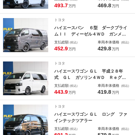
ォーススポイラー ＮＴ１・１６イン
493.7
469.8
万円
万円
チＡＷ オープンカントリー アルテ
ィメットＬＥＤテール 寒冷地仕様
トヨタ
サイドバー ハンガーバー バックカ
ハイエースバン ６型 ダークプライ
メラ
ムＩＩ ディーゼル４ＷＤ ガンメ
タ メッキ部マットブラック塗装 Ｂ
支払総額
車両本体価格
(税込)
(税込)
ＩＧ－Ｘ１１インチナビ オーバーフ
452.9
429.8
万円
万円
ェンダー フロントスポイラー ＨＤ
ＭＩポートミラーリング ＥＴＣ
トヨタ
ハイエースワゴン ＧＬ 平成２８年
式 ＧＬ ガソリン４ＷＤ Ｒｅグリ
ル ヘッドライトインナーブラック
支払総額
車両本体価格
(税込)
(税込)
フロントスポイラー オーバーフェン
443.9
419.8
万円
万円
ダー １インチローダウン シートカ
バー テールランプ オリジナルＡＷ
トヨタ
ハイエースワゴン ＧＬ ロング ファ
インテックツアラー
支払総額
車両本体価格
(税込)
(税込)