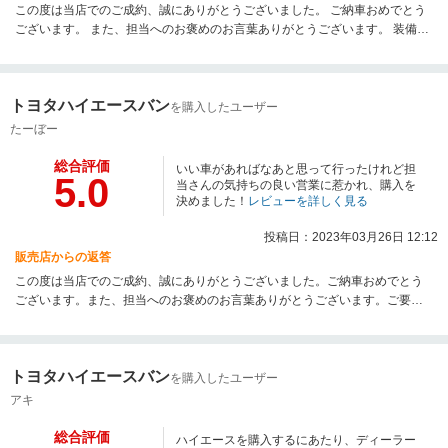
この度は当店でのご成約、誠にありがとうございました。 ご納車おめでとう
ございます。 また、担当へのお褒めのお言葉ありがとうございます。 装備盛
りだくさんのかっこいいハイエースで 是非、素敵なカーライフをお送り下さ
い。 今後のカスタムのご相談もお待ちしております！ 引き続きよろしくお願
い致します。
トヨタハイエースバン
を購入したユーザー
たーぼー
総合評価
いい車があればなあと思って行ったけれど担
5.0
当さんの気持ちの良い営業に惹かれ、購入を
決めました！
レビューを詳しく見る
投稿日：2023年03月26日 12:12
販売店からの返答
この度は当店でのご成約、誠にありがとうございました。ご納車おめでとう
ございます。また、担当へのお褒めのお言葉ありがとうございます。ご要望
に沿う車を紹介でき、大変嬉しく思います！是非、素敵なカーライフをお送
り下さい。今後のカスタムのご相談もお待ちしております！引き続きよろし
くお願い致します。
トヨタハイエースバン
を購入したユーザー
アキ
総合評価
ハイエースを購入するにあたり、ディーラー