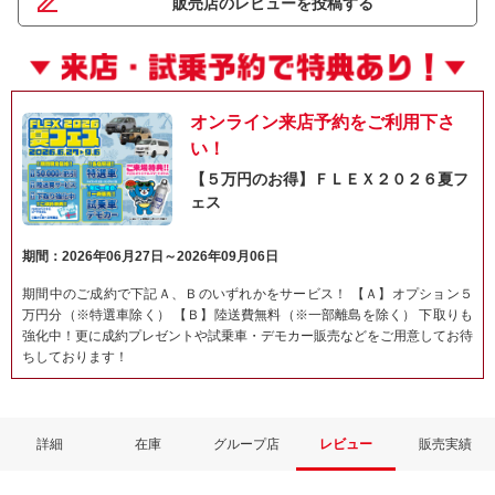
販売店のレビューを投稿する
オンライン来店予約をご利用下さ
い！
【５万円のお得】ＦＬＥＸ２０２６夏フ
ェス
期間：2026年06月27日～2026年09月06日
ネット予約でキャンペーンに応募しよ
期間中のご成約で下記Ａ、Ｂのいずれかをサービス！ 【Ａ】オプション５
万円分（※特選車除く） 【Ｂ】陸送費無料（※一部離島を除く） 下取りも
強化中！更に成約プレゼントや試乗車・デモカー販売などをご用意してお待
ちしております！
詳細
在庫
グループ店
レビュー
販売実績