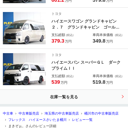
601.2
579.8
万円
万円
トヨタ
ハイエースワゴン グランドキャビン
２．７ グランドキャビン ゴールド
メタリック ２ＷＤ シートカバー
支払総額
車両本体価格
(税込)
(税込)
フルセグ７インチナビ １０．２イン
379.3
349.8
万円
万円
チ後席モニター ビルトインＥＴＣ
ＲｅＣｌａｓｓｉｃフロントグリル
トヨタ
フロントスポイラー
ハイエースバン スーパーＧＬ ダーク
プライムＩＩ
支払総額
車両本体価格
(税込)
(税込)
539
519.8
万円
万円
在庫一覧を見る
中古車
中古車販売店
埼玉県の中古車販売店
桶川市の中古車販売店
フレックス ハイエースさいたま桶川
レビュー一覧
まきぞぉ。さんのレビュー詳細