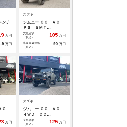
スズキ
ベンチ
ジムニー ＣＣ ＡＣ
ＰＳ ５ＭＴ…
支払総額
.9
105
万円
万円
（税込）
.9
車両本体価格
90
万円
万円
（税込）
スズキ
 ＡＣ
ジムニー ＣＣ ＡＣ
４ＷＤ ＣＣ…
支払総額
23
125
万円
万円
（税込）