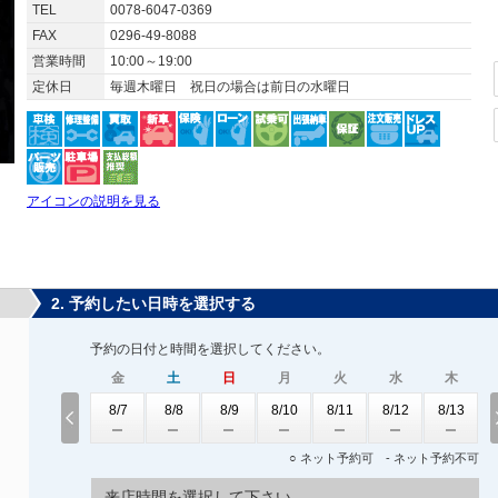
TEL
0078-6047-0369
FAX
0296-49-8088
営業時間
10:00～19:00
定休日
毎週木曜日 祝日の場合は前日の水曜日
アイコンの説明を見る
2. 予約したい日時を選択する
予約の日付と時間を選択してください。
金
土
日
月
火
水
木
8/7
8/8
8/9
8/10
8/11
8/12
8/13
○ ネット予約可 - ネット予約不可
来店時間を選択して下さい