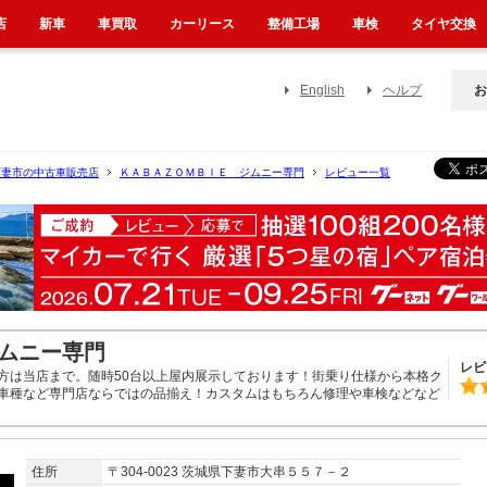
店
新車
車買取
カーリース
整備工場
車検
タイヤ交換
English
ヘルプ
お
下妻市の中古車販売店
ＫＡＢＡＺＯＭＢＩＥ ジムニー専門
レビュー一覧
ムニー専門
レビ
方は当店まで。随時50台以上屋内展示しております！街乗り仕様から本格ク
車種など専門店ならではの品揃え！カスタムはもちろん修理や車検などなど
住所
〒304-0023 茨城県下妻市大串５５７－２