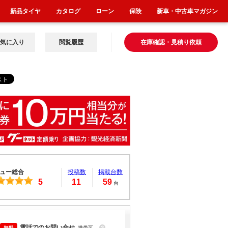
新品タイヤ
カタログ
ローン
保険
新車・中古車マガジン
気に入り
閲覧履歴
在庫確認・見積り依頼
ュー総合
投稿数
掲載台数
5
11
59
台
電話でのお問い合せ
携帯可
？