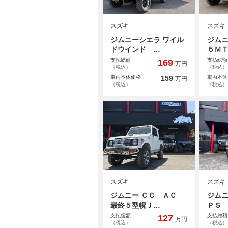
スズキ
スズキ
ジムニーシエラ ワイル
ジム
ドウインド …
５Ｍ
支払総額
支払総額
169
万円
（税込）
（税込）
車両本体価格
159
車両本体
万円
（税込）
（税込）
スズキ
スズキ
ジムニー ＣＣ ＡＣ
ジム
最終５型幌Ｊ…
ＰＳ
支払総額
支払総額
127
万円
（税込）
（税込）