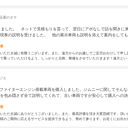
 玉垂のタマ
入しました。 ネットで見積もりを貰って、翌日にアポなしで話を聞きに
現車の説明を受けました。 他の展示車両も説明を添えて案内をしても
答
いただき誠に有難うございます。また、遠方からのお越しでご足労おかけして申し
で乗っていただけるよう、しっかりと点検、整備をさせていただきます！遠方とい
ゾエ
11ファイターエンジン搭載車両を購入しました。ジムニーに関してそん
を包み隠さず全て説明してくれて、古い車両ですが安心して購入への決
答
いただき誠にありがとうございました。また、最高評価を頂き大変恐縮です。頂い
様のご期待に応えるサービスを提供できるよう、努めて参ります。お近くにお出か