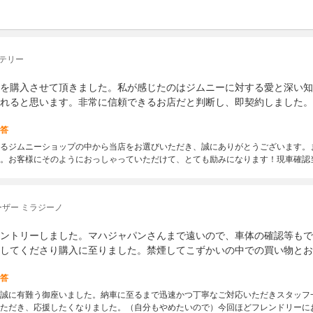
 テリー
を購入させて頂きました。私が感じたのはジムニーに対する愛と深い知
れると思います。非常に信頼できるお店だと判断し、即契約しました。
答
るジムニーショップの中から当店をお選びいただき、誠にありがとうございます。
。お客様にそのようにおっしゃっていただけて、とても励みになります！現車確認
ザー ミラジーノ
ントリーしました。マハジャパンさんまで遠いので、車体の確認等もで
してくださり購入に至りました。禁煙してこずかいの中での買い物とお
答
誠に有難う御座いました。納車に至るまで迅速かつ丁寧なご対応いただきスタッフ
ただき、応援したくなりました。（自分もやめたいので）今回ほどフレンドリーに