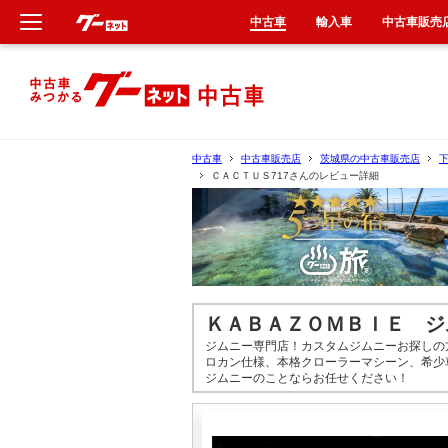
中古車
輸入車
中古車販売
新車
中古車
中古車
中古車販売店
茨城県の中古車販売店
ＣＡＣＴＵＳ717さんのレビュー詳細
輸入車
クルマ買取
カーリース
ＫＡＢＡＺＯＭＢＩＥ ジ
タイヤ交換
ジムニー専門店！カスタムジムニーお探しの
ロカン仕様、本格クローラーマシーン、希少
ジムニーのことならお任せください！
整備工場
車検