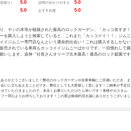
5.0
5.0
見積り）
説明の分かりやすさ
5.0
5.0
おすすめ度
り、ヤシの木等が植栽された最高のロックガーデン。「カッコ良すぎ！
ーを購入しようと検索していると、これまた「カッコイイ！！」ジムニ
イイジムニー専門店なんという運命的出会い！これは購入するしかない
販売されている車両もカッコイイジムニーばかりです。一目惚れして購
願いします。追伸『社長さんオリーブ古木最高！最高のロック庭園です
き誠にありがとうございました！弊社のロックガーデンや在庫車輌にご共感いただき、
的な出会いに立ち会えることができ、弊社としても大変嬉しく思います！ご納車が予定
させていただきましたので、末永くお乗りいただけたら幸いです！車検やカスタム、
ッフ一同心よりお待ちしております！この度は御成約頂き誠にありがとうございまし