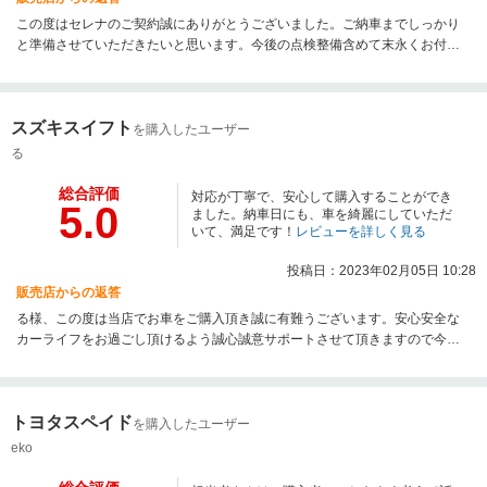
この度はセレナのご契約誠にありがとうございました。ご納車までしっかり
と準備させていただきたいと思います。今後の点検整備含めて末永くお付き
合いさせていただければと思いますので今後ともよろしくお願い致します。
スズキスイフト
を購入したユーザー
る
総合評価
対応が丁寧で、安心して購入することができ
5.0
ました。納車日にも、車を綺麗にしていただ
いて、満足です！
レビューを詳しく見る
投稿日：2023年02月05日 10:28
販売店からの返答
る様、この度は当店でお車をご購入頂き誠に有難うございます。安心安全な
カーライフをお過ごし頂けるよう誠心誠意サポートさせて頂きますので今後
とも末永いお付き合いを宜しくお願い致します☆
トヨタスペイド
を購入したユーザー
eko