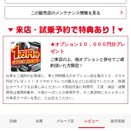
この販売店のメンテナンス情報を見る
★オプション１０，０００円分プレ
ゼント
ご来店の上、他オプションと併せてご成
約頂いた方限定！
ネット予約でキャンペーンに応募しよ
お車をご成約のお客様に、車と同時購入のオプション品を最大１０，０００
円分プレゼント！ タイヤやドラレコの購入などにお役立ていただき、快適
なカーライフをお楽しみください♪ ※部品代金に利用可。工賃・保証・諸費
用等は適用対象外。※他クーポンとの併用不可。※ご来店時にＧｏｏネット
の来店クーポンを見た、とお伝えください。
詳細
在庫
グループ店
レビュー
販売実績