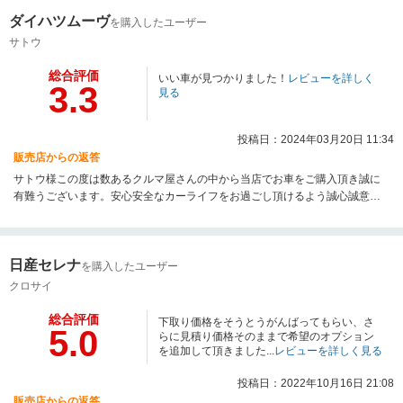
ダイハツムーヴ
を購入したユーザー
サトウ
総合評価
いい車が見つかりました！
レビューを詳しく
3.3
見る
投稿日：2024年03月20日 11:34
販売店からの返答
サトウ様この度は数あるクルマ屋さんの中から当店でお車をご購入頂き誠に
有難うございます。安心安全なカーライフをお過ごし頂けるよう誠心誠意サ
ポートさせて頂きますので今後とも末永いお付き合いを宜しくお願い致しま
す☆
日産セレナ
を購入したユーザー
クロサイ
総合評価
下取り価格をそうとうがんばってもらい、さ
5.0
らに見積り価格そのままで希望のオプション
を追加して頂きました...
レビューを詳しく見る
投稿日：2022年10月16日 21:08
販売店からの返答