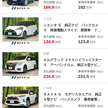
システム 両側電動スライド 禁煙
支払総額
車両本体価格
(税込)
(税込)
車 ハーフレザーシート ドラレコ
169.9
162
万円
万円
コーナーセンサー スマートキー Ｌ
ＥＤヘッド ビルトインＥＴＣ 純正
トヨタ
１５インチアルミ
シエンタ Ｇ 純正ナビ バックカメ
ラ 両側電動スライド 禁煙車 ドラ
イブレコーダー ＥＴＣ Ｂｌｕｅｔ
支払総額
車両本体価格
(税込)
(税込)
ｏｏｔｈ スマートキー 純正１６イ
134.9
123.8
万円
万円
ンチアルミ ＬＥＤヘッド オートエ
アコン プライバシーガラス
日産
エルグランド ２５０ハイウェイスター
Ｓ アーバンクロム 純正９型ナビ
後席モニター 衝突被害軽減システ
支払総額
車両本体価格
(税込)
(税込)
ム レーダークルーズ 両側電動スラ
234.9
221.5
万円
万円
イド 禁煙車 ハーフレザーシート
ドラレコ コーナーセンサー スマー
トヨタ
トキー ＬＥＤヘッド ＥＴＣ 純正
ＲＡＶ４ Ｇ モデリスタエアロ 純正
１８インチアルミ
９型ナビ バックカメラ 衝突被害軽
減システム レーダークルーズ 禁煙
支払総額
車両本体価格
(税込)
(税込)