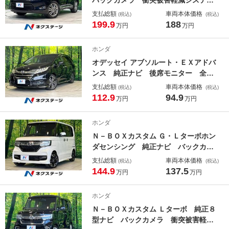
ム クルコン 禁煙車 電動リアゲー
支払総額
車両本体価格
(税込)
(税込)
ト レザーシート パワーシート ド
199.9
188
万円
万円
ラレコ スマートキー ＬＥＤヘッ
ド 純正１８インチアルミ 車線逸脱
ホンダ
警報
オデッセイ アブソルート・ＥＸアドバ
ンス 純正ナビ 後席モニター 全周
囲カメラ 両側電動スライド 衝突被
支払総額
車両本体価格
(税込)
(税込)
害軽減システム 禁煙車 ハーフレザ
112.9
94.9
万円
万円
ーシート パワーシート スマートキ
ー ＬＥＤヘッド ビルトインＥＴ
ホンダ
Ｃ 純正１８インチＡＷ 車線逸脱警
Ｎ－ＢＯＸカスタム Ｇ・Ｌターボホン
報
ダセンシング 純正ナビ バックカメ
ラ 衝突被害軽減システム 両側電動
支払総額
車両本体価格
(税込)
(税込)
スライド 禁煙車 ハーフレザーシー
144.9
137.5
万円
万円
ト ドラレコ スマートキー ＬＥＤ
ヘッド ビルトインＥＴＣ 純正１５
ホンダ
インチアルミ オートハイビーム 車
Ｎ－ＢＯＸカスタム Ｌターボ 純正８
線逸脱警報
型ナビ バックカメラ 衝突被害軽減