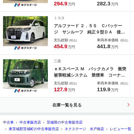
車 電動リアゲート 合皮シート パ
294.9
282.3
万円
万円
ワーシート ドラレコ コーナーセン
サー スマートキー ＬＥＤヘッド
トヨタ
ＥＴＣ
アルファード ２．５Ｓ Ｃパッケー
ジ サンルーフ 純正９型ＤＡ 後席
モニター 両側電動スライド バック
支払総額
車両本体価格
(税込)
(税込)
カメラ 衝突被害軽減システム レー
454.9
441.8
万円
万円
ダークルーズ 禁煙車 電動リアゲー
ト レザー調シート 前席シートエア
三菱
コン ドラレコ コーナーセンサー
ｅＫスペース Ｍ バックカメラ 衝突
被害軽減システム 禁煙車 コーナー
センサー スマートキー シートヒー
支払総額
車両本体価格
(税込)
(税込)
ター ＬＥＤヘッド オートハイビー
127.9
119.9
万円
万円
ム 車線逸脱警報 オートライト
在庫一覧を見る
中古車
中古車販売店
茨城県の中古車販売店
東茨城郡茨城町の中古車販売店
ネクステージ 水戸南店
レビュー一覧