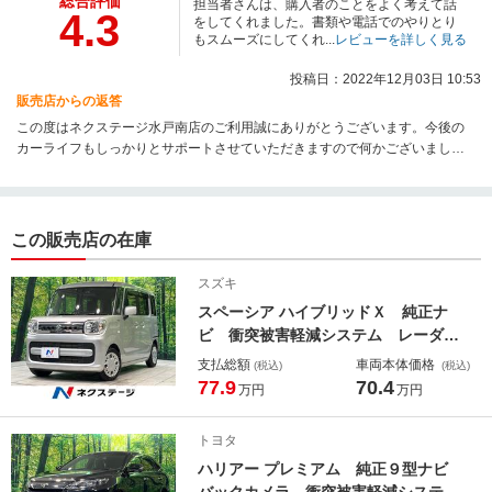
総合評価
担当者さんは、購入者のことをよく考えて話
4.3
をしてくれました。書類や電話でのやりとり
もスムーズにしてくれ...
レビューを詳しく見る
投稿日：2022年12月03日 10:53
販売店からの返答
この度はネクステージ水戸南店のご利用誠にありがとうございます。今後の
カーライフもしっかりとサポートさせていただきますので何かございました
ら遠慮なくご相談ください。末永いお付き合いの程よろしくお願いいたしま
す。
この販売店の在庫
スズキ
スペーシア ハイブリッドＸ 純正ナ
ビ 衝突被害軽減システム レーダー
クルーズ 両側電動スライド 禁煙
支払総額
車両本体価格
(税込)
(税込)
車 ドラレコ ＥＴＣ スマートキ
77.9
70.4
万円
万円
ー シートヒーター オートハイビー
ム 車線逸脱警報 誤発進抑制機能
トヨタ
オートエアコン
ハリアー プレミアム 純正９型ナビ
バックカメラ 衝突被害軽減システ