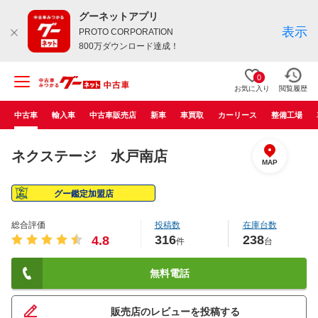
グーネットアプリ
表示
PROTO CORPORATION
800万ダウンロード達成！
0
お気に入り
閲覧履歴
中古車
輸入車
中古車販売店
新車
車買取
カーリース
整備工場
ネクステージ 水戸南店
MAP
グー鑑定加盟店
総合評価
投稿数
在庫台数
316
238
4.8
件
台
無料電話
販売店のレビューを投稿する