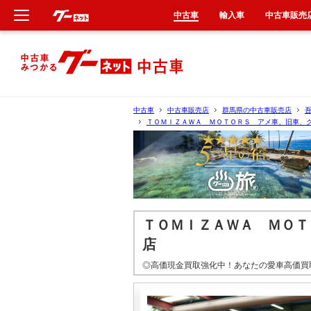
中古車
輸入車
中古車販売
新車
中古車
中古車
中古車販売店
群馬県の中古車販売店
ＴＯＭＩＺＡＷＡ ＭＯＴＯＲＳ アメ車、旧車、
輸入車
クルマ買取
カーリース
ＴＯＭＩＺＡＷＡ ＭＯＴ
タイヤ交換
店
◎高価現金買取強化中！あなたの愛車高価買
整備工場
車検