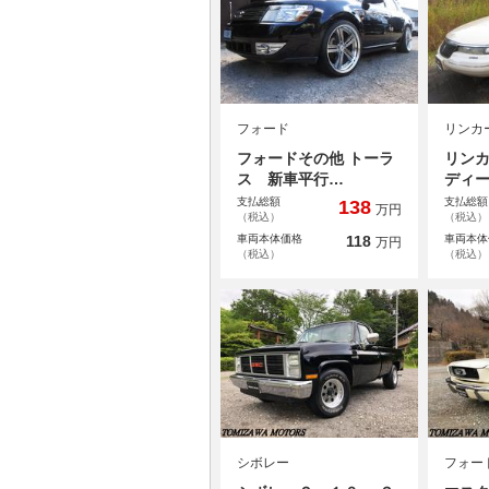
フォード
リンカ
フォードその他 トーラ
リンカ
ス 新車平行…
ディ
支払総額
支払総額
138
万円
（税込）
（税込）
車両本体価格
118
車両本体
万円
（税込）
（税込）
シボレー
フォー