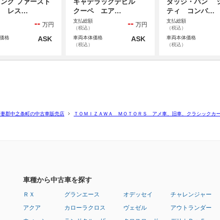
ング ファースト
キャデラックデビル
ダッジ・バン 
ク レス…
クーペ エア…
ティ コンバ…
支払総額
支払総額
--
--
万円
万円
（税込）
（税込）
価格
ASK
車両本体価格
ASK
車両本体価格
（税込）
（税込）
吾妻郡中之条町の中古車販売店
ＴＯＭＩＺＡＷＡ ＭＯＴＯＲＳ アメ車、旧車、クラシックカ
車種から中古車を探す
ＲＸ
グランエース
オデッセイ
チャレンジャー
アクア
カローラクロス
ヴェゼル
アウトランダー