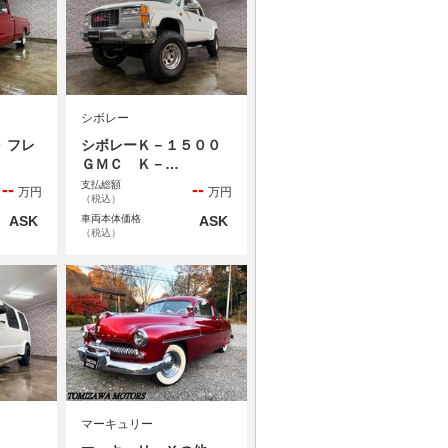
シボレー
 フレ
シボレーＫ－１５００
ＧＭＣ Ｋ－…
支払総額
--
--
万円
万円
（税込）
ASK
車両本体価格
ASK
（税込）
マーキュリー