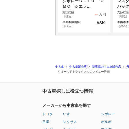
シボレーＣ－１０ Ｇ
マスタ
ＭＣ シエラ…
バッ
支払総額
支払総額
--
万円
（税込）
（税込）
車両本体価格
ASK
車両本体
（税込）
（税込）
中古車
中古車販売店
群馬県の中古車販売店
オールドトラックさんのレビュー詳細
中古車探しに役立つ情報
メーカーから中古車を探す
トヨタ
いすゞ
シボレー
日産
レクサス
ボルボ