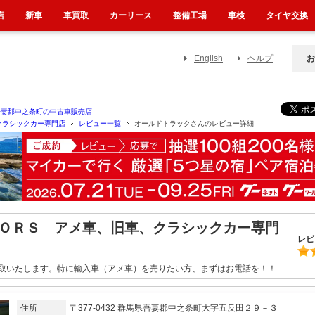
店
新車
車買取
カーリース
整備工場
車検
タイヤ交換
English
ヘルプ
お
吾妻郡中之条町の中古車販売店
クラシックカー専門店
レビュー一覧
オールドトラックさんのレビュー詳細
ＯＲＳ アメ車、旧車、クラシックカー専門
レビ
取いたします。特に輸入車（アメ車）を売りたい方、まずはお電話を！！
住所
〒377-0432 群馬県吾妻郡中之条町大字五反田２９－３