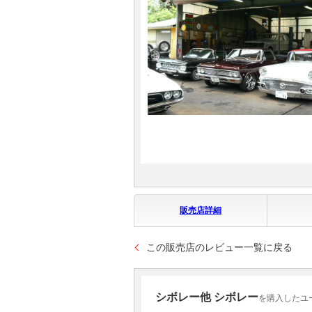
マガジン
車カタログ
自動車ローン
保険
レビュー
価格相場
販売店詳細
教習所
この販売店のレビュー一覧に戻る
用語集
シボレー他 シボレー
を購入したユ