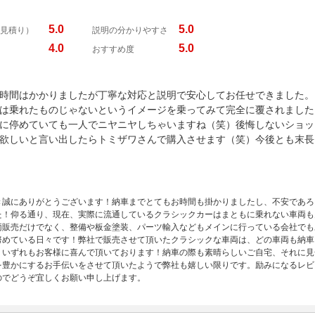
5.0
5.0
見積り）
説明の分かりやすさ
4.0
5.0
おすすめ度
時間はかかりましたが丁寧な対応と説明で安心してお任せできました。
は乗れたものじゃないというイメージを乗ってみて完全に覆されました
に停めていても一人でニヤニヤしちゃいますね（笑）後悔しないショッ
欲しいと言い出したらトミザワさんで購入させます（笑）今後とも末長
き誠にありがとうございます！納車までとてもお時間も掛かりましたし、不安であろ
た！仰る通り、現在、実際に流通しているクラシックカーはまともに乗れない車両も
両販売だけでなく、整備や板金塗装、パーツ輸入などもメインに行っている会社でも
努めている日々です！弊社で販売させて頂いたクラシックな車両は、どの車両も納車
、いずれもお客様に喜んで頂いております！納車の際も素晴らしいご自宅、それに見
を豊かにするお手伝いをさせて頂いたようで弊社も嬉しい限りです。励みになるレビ
のでどうぞ宜しくお願い申し上げます。