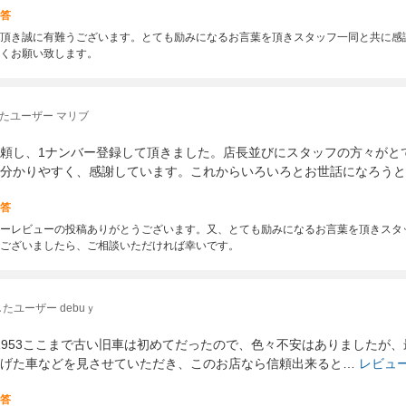
答
頂き誠に有難うございます。とても励みになるお言葉を頂きスタッフ一同と共に感
くお願い致します。
たユーザー マリブ
頼し、1ナンバー登録して頂きました。店長並びにスタッフの方々がと
分かりやすく、感謝しています。これからいろいろとお世話になろうと
答
ーレビューの投稿ありがとうございます。又、とても励みになるお言葉を頂きスタ
ございましたら、ご相談いただければ幸いです。
たユーザー debuｙ
pecial1953ここまで古い旧車は初めてだったので、色々不安はありまし
げた車などを見させていただき、このお店なら信頼出来ると…
レビュ
答