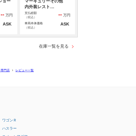
ショー
マーキュリーその他
内外装レスト…
支払総額
--
--
万円
万円
（税込）
ASK
車両本体価格
ASK
（税込）
在庫一覧を見る
ー専門店
レビュー一覧
ワゴンＲ
ハスラー