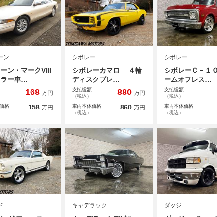
ーン
シボレー
シボレー
ーン・マークVIII
シボレーカマロ ４輪
シボレーＣ－１０
ーラー車…
ディスクブレ…
ームオフレス…
支払総額
支払総額
168
880
万円
万円
（税込）
（税込）
価格
158
車両本体価格
860
車両本体価格
万円
万円
（税込）
（税込）
ド
キャデラック
ダッジ