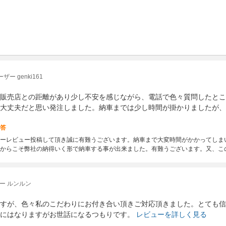
ー genki161
販売店との距離があり少し不安を感じながら、電話で色々質問したとこ
大丈夫だと思い発注しました。納車までは少し時間が掛かりましたが、
答
ーレビュー投稿して頂き誠に有難うございます。納車まで大変時間がかかってしま
からこそ弊社の納得いく形で納車する事が出来ました。有難うございます。又、こ
ー ルンルン
すが、色々私のこだわりにお付き合い頂きご対応頂きました。とても信
にはなりますがお世話になるつもりです。
レビューを詳しく見る