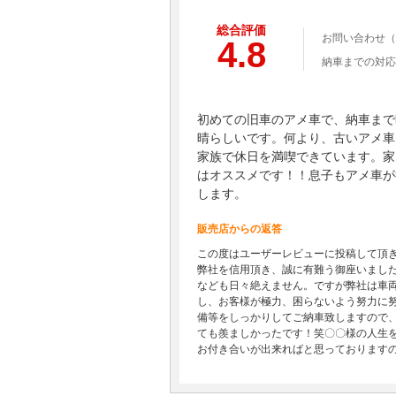
総合評価
お問い合わせ（
4.8
納車までの対応
初めての旧車のアメ車で、納車まで
晴らしいです。何より、古いアメ車
家族で休日を満喫できています。家
はオススメです！！息子もアメ車が
します。
販売店からの返答
この度はユーザーレビューに投稿して頂
弊社を信用頂き、誠に有難う御座いまし
なども日々絶えません。ですが弊社は車
し、お客様が極力、困らないよう努力に
備等をしっかりしてご納車致しますので
ても羨ましかったです！笑〇〇様の人生
お付き合いが出来ればと思っております