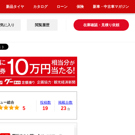
新品タイヤ
カタログ
ローン
保険
新車・中古車マガジン
気に入り
閲覧履歴
在庫確認・見積り依頼
ュー総合
投稿数
掲載台数
5
19
23
台