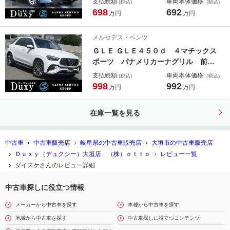
支払総額
車両本体価格
(税込)
(税込)
独立ムーンルーフ ユニバーサルステ
698
692
万円
万円
ップ 後席モニター オットマン シ
ートエアコン パワーシート パワー
メルセデス・ベンツ
バックドア ＥＴＣ ＴＶ
ＧＬＥ ＧＬＥ４５０ｄ ４マチックス
ポーツ パナメリカーナグリル 前後
ドライブレコーダー パノラミックビ
支払総額
車両本体価格
(税込)
(税込)
ューモニター サンルーフ フロアマ
998
992
万円
万円
ット ＥＴＣ２．０車載器 シートヒ
ーター シートエアコン シートメモ
在庫一覧を見る
リー フルセグＴＶ パワーバック
ドア
中古車
中古車販売店
岐阜県の中古車販売店
大垣市の中古車販売店
Ｄｕｘｙ（デュクシー）大垣店 （株）ｏｔｔｏ
レビュー一覧
ダイスケさんのレビュー詳細
中古車探しに役立つ情報
メーカーから中古車を探す
車種から中古車を探す
地域から中古車を探す
中古車探しに役立つコンテンツ