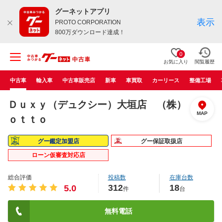
グーネットアプリ
表示
PROTO CORPORATION
800万ダウンロード達成！
0
お気に入り
閲覧履歴
中古車
輸入車
中古車販売店
新車
車買取
カーリース
整備工場
Ｄｕｘｙ（デュクシー）大垣店 （株）
MAP
ｏｔｔｏ
グー鑑定加盟店
グー保証取扱店
ローン仮審査対応店
総合評価
投稿数
在庫台数
312
18
5.0
件
台
無料電話