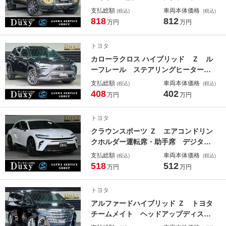
動ムーンルーフ デジタルインナーミ
支払総額
車両本体価格
(税込)
(税込)
ラー ＥＴＣ２．０ パノラミックビ
818
812
万円
万円
ューモニター ヘッドアップディスプ
レイ フルセグＴＶ シートメモリ
トヨタ
ー パワーシート ＢＳＭ
カローラクロス ハイブリッド Ｚ ル
ーフレール ステアリングヒーター
パノラマルーフ パノラミックビュー
支払総額
車両本体価格
(税込)
(税込)
モニター アダプティブハイビームシ
408
402
万円
万円
ステム ＡＣ１００Ｖコンセント ハ
ンズフリーパワーバックドア シート
トヨタ
ヒーター ＥＴＣ ドラレコ
クラウンスポーツ Ｚ エアコンドリン
クホルダー運転席・助手席 デジタル
インナーミラー スペアタイヤ サイ
支払総額
車両本体価格
(税込)
(税込)
ドバイザー パノラミックビューモニ
518
512
万円
万円
ター シートヒーター パワーシー
ト パワーバックドア 黒内装
トヨタ
ＴＶ ＥＴＣ２．０
アルファードハイブリッド Ｚ トヨタ
チームメイト ヘッドアップディスプ
レイ デジタルインナーミラー 左右