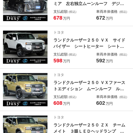
ミア 左右独立ムーンルーフ デジタ
ルインナーミラー パノラミックビュ
支払総額
車両本体価格
(税込)
(税込)
ーモニター ユニバーサルステップ
678
672
万円
万円
ドライブレコーダー パワーシート
パワーバックドア シートエアコン
トヨタ
オットマン ＥＴＣ２．０車載器 Ｔ
ランドクルーザー２５０ ＶＸ サイド
Ｖ
バイザー シートヒーター シートエ
アコン ステアリングヒーター パワ
支払総額
車両本体価格
(税込)
(税込)
ーシート パワーバックドア チーム
598
592
万円
万円
メイト パノラミックビューモニタ
ー デジタルインナーミラー ＥＴ
トヨタ
Ｃ ドライブレコーダー ＴＶ
ランドクルーザー２５０ ＶＸファース
トエディション ムーンルーフ ルー
フレール パノラミックビューモニタ
支払総額
車両本体価格
(税込)
(税込)
ー デジタルミラー ＥＴＣ２．０車
608
602
万円
万円
載器 シートヒーター シートエアコ
ン ステアリングヒーター パワーバ
トヨタ
ックドア ドライブレコーダー ブレ
ランドクルーザー２５０ ＺＸ チーム
ーキホールド
メイト ３眼ＬＥＤヘッドランプ 電