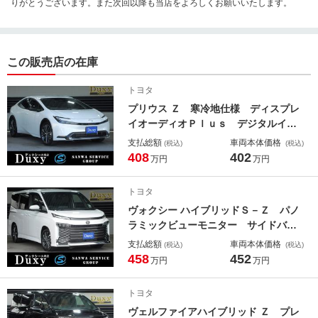
りがとうございます。また次回以降も当店をよろしくお願いいたします。
この販売店の在庫
トヨタ
プリウス Ｚ 寒冷地仕様 ディスプレ
イオーディオＰｌｕｓ デジタルイン
ナーミラー パノラミックビューモニ
支払総額
車両本体価格
(税込)
(税込)
ター シートヒーター パワーシー
408
402
万円
万円
ト シートメモリー パワーバックド
ア ブレーキホールド ＴＶ ＨＤＭ
トヨタ
Ｉ ＥＴＣ
ヴォクシー ハイブリッドＳ－Ｚ パノ
ラミックビューモニター サイドバイ
ザー ＢＳＭ パワーバックドア シ
支払総額
車両本体価格
(税込)
(税込)
ートヒーター ＴＶ ＥＴＣ２．０
458
452
万円
万円
オットマンシート プロジェクター式
ＬＥＤヘッドランプ 快適利便パッケ
トヨタ
ージ（Ｈｉ） スペアタイヤ
ヴェルファイアハイブリッド Ｚ プレ