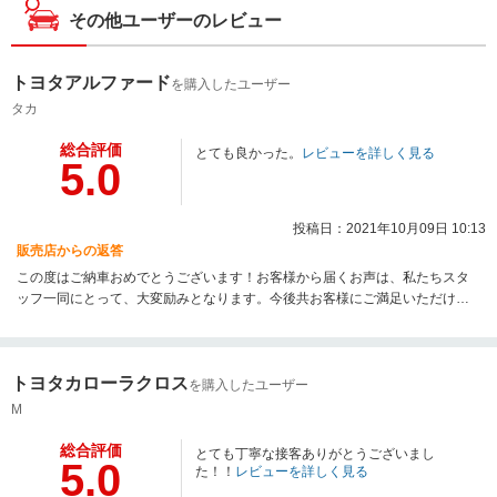
その他ユーザーのレビュー
トヨタアルファード
を購入したユーザー
タカ
総合評価
とても良かった。
レビューを詳しく見る
5.0
投稿日：2021年10月09日 10:13
販売店からの返答
この度はご納車おめでとうございます！お客様から届くお声は、私たちスタ
ッフ一同にとって、大変励みとなります。今後共お客様にご満足いただけま
すよう、更なる努力をしてまいりますので、これまでと変わらぬご愛顧のほ
どよろしくお願い申し上げます。またのご利用を心よりお待ち申し上げてお
ります。
トヨタカローラクロス
を購入したユーザー
M
総合評価
とても丁寧な接客ありがとうございまし
5.0
た！！
レビューを詳しく見る