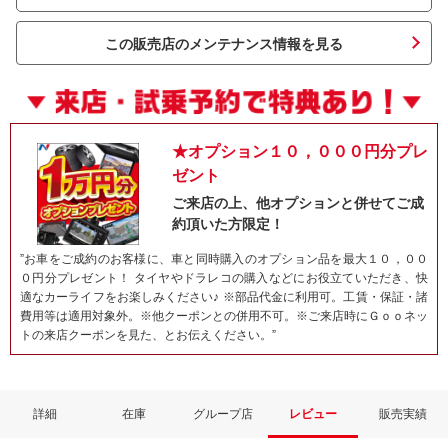
この販売店のメンテナンス情報を見る
★オプション１０，０００円分プレ
ゼント
ご来店の上、他オプションと併せてご成
約頂いた方限定！
ネット予約でキャンペーンに応募しよ
”お車をご成約のお客様に、車と同時購入のオプション品を最大１０，００
０円分プレゼント！ タイヤやドラレコの購入などにお役立ていただき、快
適なカーライフをお楽しみください♪ ※部品代金に利用可。工賃・保証・諸
費用等は適用対象外。※他クーポンとの併用不可。※ご来店時にＧｏｏネッ
トの来店クーポンを見た、とお伝えください。”
詳細
在庫
グループ店
レビュー
販売実績