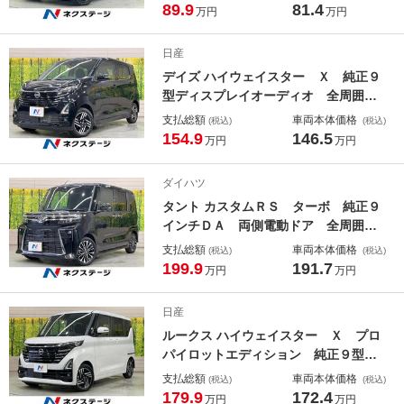
車 スマートキー ＨＩＤヘッド ビ
89.9
81.4
万円
万円
ルトインＥＴＣ 純正１５インチアル
ミ オートライト オートエアコン
日産
Ｂｌｕｅｔｏｏｔｈ ＣＤ 電動格納
デイズ ハイウェイスター Ｘ 純正９
ミラー
型ディスプレイオーディオ 全周囲カ
メラ 衝突被害軽減装置 禁煙車 コ
支払総額
車両本体価格
(税込)
(税込)
ーナーセンサー スマートキー ＬＥ
154.9
146.5
万円
万円
Ｄヘッド 純正１４ＡＷ オートハイ
ビーム オートライト オートエアコ
ダイハツ
ン Ｂｌｕｅｔｏｏｔｈ
タント カスタムＲＳ ターボ 純正９
インチＤＡ 両側電動ドア 全周囲カ
メラ 衝突被害軽減装置 レークル
支払総額
車両本体価格
(税込)
(税込)
禁煙車 ハーフレザーシート ドラレ
199.9
191.7
万円
万円
コ スマートキー ＬＥＤヘッド Ｅ
ＴＣ 純正１５インチアルミ オート
日産
ハイビーム
ルークス ハイウェイスター Ｘ プロ
パイロットエディション 純正９型ナ
ビ 両側電動スライド 全周囲カメ
支払総額
車両本体価格
(税込)
(税込)
ラ ＥＴＣ ドラレコ プロパイロッ
179.9
172.4
万円
万円