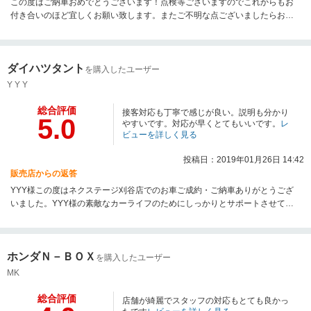
この度はご納車おめでとうございます！点検等ございますのでこれからもお
付き合いのほど宜しくお願い致します。またご不明な点ございましたらお気
軽にお問い合わせください。今後とも宜しくお願い致します。
ダイハツタント
を購入したユーザー
Y Y Y
総合評価
接客対応も丁寧で感じが良い。説明も分かり
5.0
やすいです。対応が早くとてもいいです。
レ
ビューを詳しく見る
投稿日：2019年01月26日 14:42
販売店からの返答
YYY様この度はネクステージ刈谷店でのお車ご成約・ご納車ありがとうござ
いました。YYY様の素敵なカーライフのためにしっかりとサポートさせて頂
きますので今後とも宜しくお願い致します。又、何かご不明な点等御座いま
したらいつでもお気軽にご連絡下さいませ。
ホンダＮ－ＢＯＸ
を購入したユーザー
MK
総合評価
店舗が綺麗でスタッフの対応もとても良かっ