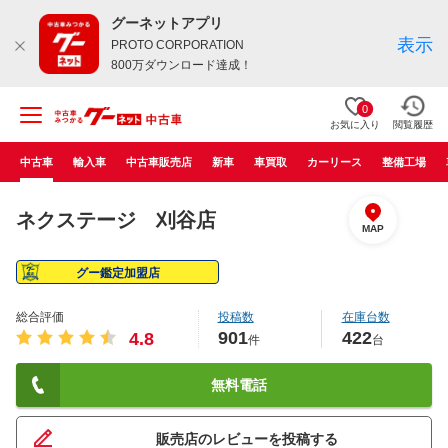
グーネットアプリ
表示
PROTO CORPORATION
800万ダウンロード達成！
0
お気に入り
閲覧履歴
中古車
輸入車
中古車販売店
新車
車買取
カーリース
整備工場
ネクステージ 刈谷店
MAP
グー鑑定加盟店
総合評価
投稿数
在庫台数
901
422
4.8
件
台
無料電話
販売店のレビューを投稿する