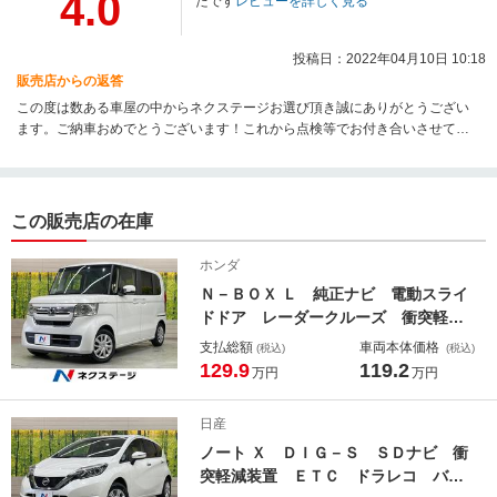
4.0
たです
レビューを詳しく見る
投稿日：2022年04月10日 10:18
販売店からの返答
この度は数ある車屋の中からネクステージお選び頂き誠にありがとうござい
ます。ご納車おめでとうございます！これから点検等でお付き合いさせて頂
くと思いますので今後とも宜しくお願い致します。
この販売店の在庫
ホンダ
Ｎ－ＢＯＸ Ｌ 純正ナビ 電動スライ
ドドア レーダークルーズ 衝突軽減
装置 ドラレコ シートヒーター Ｌ
支払総額
車両本体価格
(税込)
(税込)
ＥＤヘッド バックカメラ スマート
129.9
119.2
万円
万円
キー プッシュスタート サンシェー
ド オートエアコン クリアランスソ
日産
ナー
ノート Ｘ ＤＩＧ－Ｓ ＳＤナビ 衝
突軽減装置 ＥＴＣ ドラレコ バッ