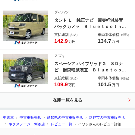
ト ＬＥＤヘッド 衝突軽減装置 ス
マートキー プッシュスタート オー
ダイハツ
トエアコン 電動パーキング オート
タント Ｌ 純正ナビ 衝突軽減装置
ホールド
バックカメラ Ｂｌｕｅｔｏｏｔｈ
ＬＥＤヘッド スマートキー プッシ
支払総額
車両本体価格
(税込)
(税込)
ュスタート オートエアコン 電動パ
142.9
134.7
万円
万円
ーキング アイドリングストップ ク
リアランスソナー
スズキ
スペーシア ハイブリッドＧ ＳＤナ
ビ 衝突軽減装置 Ｂｌｕｅｔｏｏｔ
ｈ スマートキー プッシュスター
支払総額
車両本体価格
(税込)
(税込)
ト オートエアコン 電動格納ドアミ
109.9
101.5
万円
万円
ラー アイドリングストップ クリア
ランスソナー 横滑り防止装置
在庫一覧を見る
中古車
中古車販売店
愛知県の中古車販売店
刈谷市の中古車販売店
ネクステージ 刈谷店
レビュー一覧
イワシさんのレビュー詳細