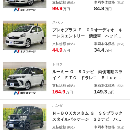
クカメラ Ｂｌｕｅｔｏｏｔｈ オー
支払総額
車両本体価格
(税込)
(税込)
トエアコン スマートキー プッシュ
99.9
84.8
万円
万円
スタート シートリフター クリアラ
ンスソナー プライバシーガラス
スバル
プレオプラス Ｆ ＣＤオーディオ キ
ーレスエントリー 禁煙車 ヘッドラ
イトレベライザー ドアバイザー
支払総額
車両本体価格
(税込)
(税込)
44.9
34.4
万円
万円
トヨタ
ルーミー Ｇ ＳＤナビ 両側電動スラ
イド ＥＴＣ ドラレコ Ｂｌｕｅｔ
ｏｏｔｈ 衝突軽減装置 ＬＥＤヘッ
支払総額
車両本体価格
(税込)
(税込)
ド バックカメラ スマートキー プ
164.9
149.3
万円
万円
ッシュスタート オートエアコン ア
イドリングストップ クリアランスソ
ホンダ
ナー
Ｎ－ＢＯＸカスタム Ｇ ＳＳブラック
スタイルパッケージ ＳＤナビ バッ
クカメラ 電動スライドドア 禁煙
支払総額
車両本体価格
(税込)
(税込)