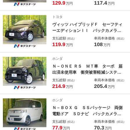
レーダークルーズ 禁煙車 ドラレ
129.9
117.4
万円
万円
コ コーナーセンサー スマートキ
ー ＬＥＤヘッド ビルトインＥＴ
トヨタ
Ｃ 純正１６インチアルミ
ヴィッツ ハイブリッドＦ セーフティ
ーエディションＩＩ バックカメラ
衝突被害軽減システム 禁煙車 ドラ
支払総額
車両本体価格
(税込)
(税込)
レコ スマートキー ビルトインＥＴ
119.9
108
万円
万円
Ｃ オートハイビーム 車線逸脱警
報 オートライト オートエアコン
ホンダ
Ｂｌｕｅｔｏｏｔｈ ＣＤ 地デジ
Ｎ－ＯＮＥ ＲＳ ＭＴ車 ターボ 届
出済未使用車 衝突被害軽減システ
ム コーナーセンサー スマートキ
支払総額
車両本体価格
(税込)
(税込)
ー ＬＥＤヘッド 純正１５インチア
214.9
205.4
万円
万円
ルミ オートハイビーム 車線逸脱警
報 オートライト デュアルエアコ
ホンダ
ン ＬＥＤフォグ
Ｎ－ＢＯＸ Ｇ ＳＳパッケージ 両側
電動ドア ＳＤナビ バックカメラ
禁煙車 スマートキー ＨＩＤヘッ
支払総額
車両本体価格
(税込)
(税込)
ド ＥＴＣ 純正１４インチアルミ
77.9
70.3
万円
万円