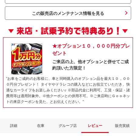
この販売店のメンテナンス情報を見る
★オプション１０，０００円分プレ
ゼント
ご来店の上、他オプションと併せてご成
約頂いた方限定！
ネット予約でキャンペーンに応募しよ
”お車をご成約のお客様に、車と同時購入のオプション品を最大１０，００
０円分プレゼント！ タイヤやドラレコの購入などにお役立ていただき、快
適なカーライフをお楽しみください♪ ※部品代金に利用可。工賃・保証・諸
費用等は適用対象外。※他クーポンとの併用不可。※ご来店時にＧｏｏネッ
トの来店クーポンを見た、とお伝えください。”
詳細
在庫
グループ店
レビュー
販売実績