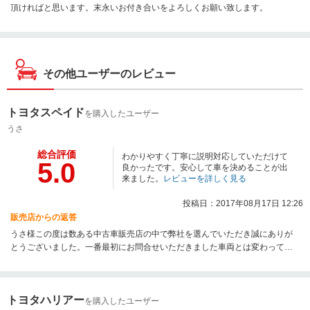
頂ければと思います。末永いお付き合いをよろしくお願い致します。
その他ユーザーのレビュー
トヨタスペイド
を購入したユーザー
うさ
総合評価
わかりやすく丁寧に説明対応していただけて
5.0
良かったです。安心して車を決めることが出
来ました。
レビューを詳しく見る
投稿日：2017年08月17日 12:26
販売店からの返答
うさ様この度は数ある中古車販売店の中で弊社を選んでいただき誠にありが
とうございました。一番最初にお問合せいただきました車両とは変わってし
まいましたが、気に入って頂けて本当に良かったです。また、ご納車までス
ムーズにできたのはうさ様のご協力があったからだと思います。感謝してお
ります！今後とも末永いお付き合いの程宜しくお願いいたします。
トヨタハリアー
を購入したユーザー