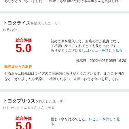
ありがとうございました。これからも信頼いただける車屋さんを目指し精進
してまいります。今後ともよろしくお願い致します。
トヨタライズ
を購入したユーザー
むるおか...
総合評価
初めて車を購入して、お店の方が親身になっ
5.0
て相談に乗ってくれてとても良かったです。
ありがとうございまし...
レビューを詳しく見る
投稿日：2022年06月05日 16:20
販売店からの返答
むるおか...様先日はライズのご契約誠にありがとうございます。またご不明点
などございましたら気楽にご相談ください。末長いお付き合いを宜しくお願
い致します。
トヨタプリウス
を購入したユーザー
ひじゃいｂｆんｓｄんｌんｌｗｋ
総合評価
親切丁寧な対応でした。
レビューを詳しく見
5.0
る