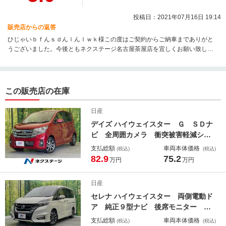
投稿日：2021年07月16日 19:14
販売店からの返答
ひじゃいｂｆんｓｄんｌんｌｗｋ様この度はご契約からご納車までありがと
うございました。今後ともネクステージ名古屋茶屋店を宜しくお願い致しま
す。
この販売店の在庫
日産
デイズ ハイウェイスター Ｇ ＳＤナ
ビ 全周囲カメラ 衝突被害軽減シス
テム 禁煙車 ドラレコ コーナーセ
支払総額
車両本体価格
(税込)
(税込)
ンサー スマートキー ＨＩＤヘッ
82.9
75.2
万円
万円
ド 純正１５インチアルミ オートハ
イビーム 車線逸脱警報 オートライ
日産
ト オートエアコン
セレナ ハイウェイスター 両側電動ド
ア 純正９型ナビ 後席モニター 全
周囲カメラ 衝突被害軽減システム
支払総額
車両本体価格
(税込)
(税込)