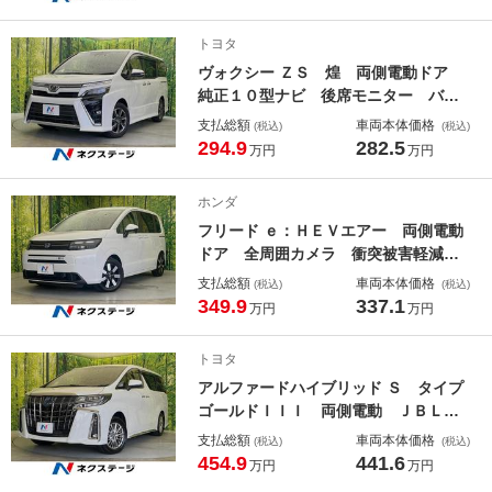
オートエアコン Ｂｌｕｅｔｏｏｔ
ｈ ＣＤ ＤＶＤ再生 フルセグ
トヨタ
ヴォクシー ＺＳ 煌 両側電動ドア
純正１０型ナビ 後席モニター バッ
クカメラ 衝突被害軽減システム 禁
支払総額
車両本体価格
(税込)
(税込)
煙車 ドラレコ コーナーセンサー
294.9
282.5
万円
万円
スマートキー ＬＥＤヘッド ビルト
インＥＴＣ クルコン 純正１６イン
ホンダ
チアルミ
フリード ｅ：ＨＥＶエアー 両側電動
ドア 全周囲カメラ 衝突被害軽減シ
ステム 禁煙車 ハーフレザーシー
支払総額
車両本体価格
(税込)
(税込)
ト ドラレコ コーナーセンサー ス
349.9
337.1
万円
万円
マートキー ＬＥＤヘッド ビルトイ
ンＥＴＣ 純正１５インチアルミ オ
トヨタ
ートハイビーム
アルファードハイブリッド Ｓ タイプ
ゴールドＩＩＩ 両側電動 ＪＢＬ付
ナビ 後席モニター 全周囲カメラ
支払総額
車両本体価格
(税込)
(税込)
１００Ｖ電源 衝突被害軽減システ
454.9
441.6
万円
万円
ム レーダークルーズ 禁煙車 電動