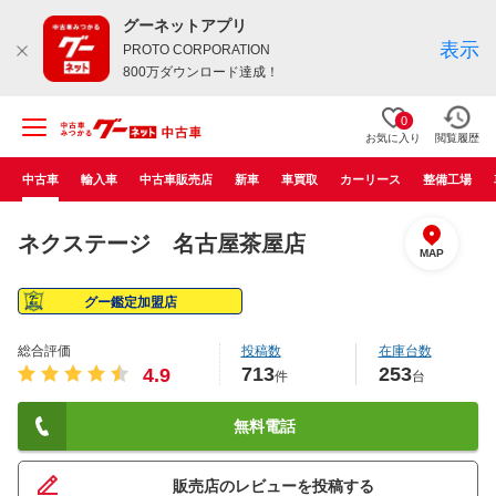
グーネットアプリ
表示
PROTO CORPORATION
800万ダウンロード達成！
0
お気に入り
閲覧履歴
中古車
輸入車
中古車販売店
新車
車買取
カーリース
整備工場
ネクステージ 名古屋茶屋店
MAP
グー鑑定加盟店
総合評価
投稿数
在庫台数
713
253
4.9
件
台
無料電話
販売店のレビューを投稿する