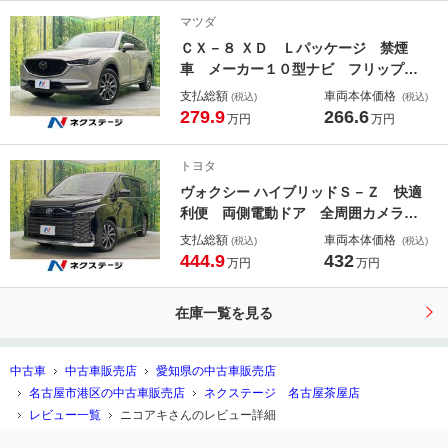
リアゲート レザーシート ドラレ
マツダ
コ コーナーセンサー スマートキ
ＣＸ－８ ＸＤ Ｌパッケージ 禁煙
ー ＬＥＤヘッド
車 メーカー１０型ナビ フリップダ
ウンモニター 全周囲カメラ ＥＴ
支払総額
車両本体価格
(税込)
(税込)
Ｃ ドライブレコーダー 衝突軽減シ
279.9
266.6
万円
万円
ステム レーダークルーズコントロー
ル パワーバックドア シートヒータ
トヨタ
ー シ
ヴォクシー ハイブリッドＳ－Ｚ 快適
利便 両側電動ドア 全周囲カメラ
レーダークルーズ 禁煙車 電動リア
支払総額
車両本体価格
(税込)
(税込)
ゲート ハーフレザーシート ドラレ
444.9
432
万円
万円
コ コーナーセンサー ＬＥＤヘッ
ド ＥＴＣ２．０ 純正１７インチア
在庫一覧を見る
ルミ オートハイビーム
中古車
中古車販売店
愛知県の中古車販売店
名古屋市港区の中古車販売店
ネクステージ 名古屋茶屋店
レビュー一覧
ニコアキさんのレビュー詳細