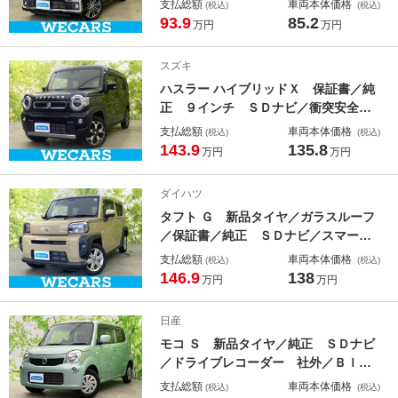
支払総額
車両本体価格
(税込)
(税込)
ツ）／両側電動スライドドア／シート
93.9
85.2
万円
万円
ヒーター 運転席／ヘッドランプ Ｌ
ＥＤ／Ｂｌｕｅｔｏｏｔｈ接続／ＥＴ
スズキ
Ｃ／ＥＢＤ付ＡＢＳ／横滑り防止装置
ハスラー ハイブリッドＸ 保証書／純
正 ９インチ ＳＤナビ／衝突安全装
置／シートヒーター／全方位モニター
支払総額
車両本体価格
(税込)
(税込)
用カメラ／車線逸脱防止支援システム
143.9
135.8
万円
万円
／ヘッドランプ ＬＥＤ／Ｂｌｕｅｔ
ｏｏｔｈ接続／ＥＴＣ／ＥＢＤ付ＡＢ
ダイハツ
Ｓ
タフト Ｇ 新品タイヤ／ガラスルーフ
／保証書／純正 ＳＤナビ／スマート
アシスト（トヨタ・ダイハツ）／シー
支払総額
車両本体価格
(税込)
(税込)
トヒーター 前席／パノラマモニター
146.9
138
万円
万円
／車線逸脱防止支援システム／ドライ
ブレコーダー 純正
日産
モコ Ｓ 新品タイヤ／純正 ＳＤナビ
／ドライブレコーダー 社外／Ｂｌｕ
ｅｔｏｏｔｈ接続／ＥＢＤ付ＡＢＳ／
支払総額
車両本体価格
(税込)
(税込)