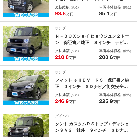
ター／全方位モニター／ヘッドラン
支払総額
車両本体価格
(税込)
(税込)
プ ＨＩＤ／Ｂｌｕｅｔｏｏｔｈ接続
93.8
85.1
万円
万円
／ＥＴＣ／ＥＢＤ付ＡＢＳ／アイドリ
ングストップ／フルセグＴＶ／禁煙車
ホンダ
Ｎ－ＢＯＸジョイ ヒョウジュン２トー
ン 保証書／純正 ８インチ ナビ／
ホンダセンシング／電動スライドドア
支払総額
車両本体価格
(税込)
(税込)
／シートヒーター／車線逸脱防止支援
210.8
200.6
万円
万円
システム／届出済未使用車／ヘッドラ
ンプ ＬＥＤ／Ｂｌｕｅｔｏｏｔｈ接
ホンダ
続／ＥＢＤ付ＡＢＳ
フィット ｅＨＥＶ ＲＳ 保証書／純
正 ９インチ ＳＤナビ／衝突安全装
置／車線逸脱防止支援システム／シー
支払総額
車両本体価格
(税込)
(税込)
ト ハーフレザー／ヘッドランプ Ｌ
246.9
235.9
万円
万円
ＥＤ／ＥＴＣ／ＥＢＤ付ＡＢＳ／横滑
り防止装置／アイドリングストップ
ダイハツ
タント カスタムＲＳトップエディショ
ンＳＡ３ 社外 ９インチ ＳＤナビ
／スマートアシスト（トヨタ・ダイハ