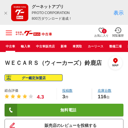
グーネットアプリ
表示
PROTO CORPORATION
800万ダウンロード達成！
0
お気に入り
閲覧履歴
中古車
輸入車
中古車販売店
新車
車買取
カーリース
整備工場
ＷＥＣＡＲＳ（ウィーカーズ）鈴鹿店
MAP
グー鑑定加盟店
総合評価
投稿数
在庫台数
3
116
4.3
件
台
無料電話
販売店のレビューを投稿する