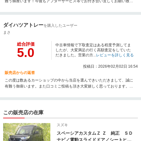
難う御座います！今後もアフターサービス等でお付き合い宜しくお願い致し
ます！この度は誠に有難う御座いました！
ダイハツアトレー
を購入したユーザー
まさ
総合評価
中古車情報で下取査定はある程度予測してま
5.0
したが、大変満足の行く高額査定をしていた
だきました。営業の方...
レビューを詳しく見る
投稿日：2026年02月02日 16:54
販売店からの返答
この度は数あるカーショップの中から当店を選んできいただきまして、誠に
有難う御座います。また口コミご投稿も頂き大変嬉しく思っております。高
額査定は私たちの強みでもありますので、またご友人等ご紹介ぜひ宜しくお
願い致します。今後もまさ様のカーライフのお力になれたらと思いますの
で、末永く宜しくお願い致します。
この販売店の在庫
スズキ
スペーシアカスタムＺ Ｚ 純正 ＳＤ
ナビ／電動スライドドア／シートヒー