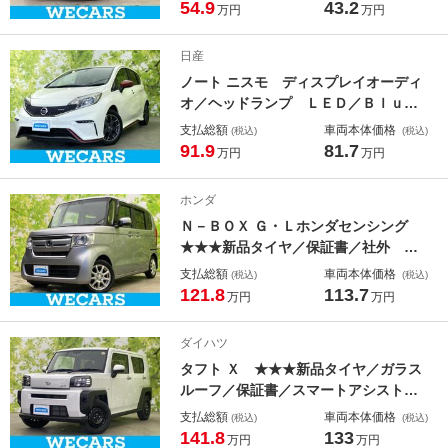
フルセグＴＶ／ＤＶＤ／エアバッグ
54.9
43.2
万円
万円
運転席／エアバッグ 助手席／パワー
ウインドウ／エンジンスタートボタン
日産
ノート ニスモ ディスプレイオーディ
オ／ヘッドランプ ＬＥＤ／Ｂｌｕｅ
ｔｏｏｔｈ接続／ＥＴＣ／ＥＢＤ付Ａ
支払総額
車両本体価格
(税込)
(税込)
ＢＳ／横滑り防止装置／アイドリング
91.9
81.7
万円
万円
ストップ／バックモニター／禁煙車／
エアバッグ 運転席／エアバッグ 助
ホンダ
手席
Ｎ－ＢＯＸ Ｇ・Ｌホンダセンシング
★★★新品タイヤ／保証書／社外 Ｓ
Ｄナビ／ホンダセンシング／電動スラ
支払総額
車両本体価格
(税込)
(税込)
イドドア／車線逸脱防止支援システム
121.8
113.7
万円
万円
／ドライブレコーダー 前後／ヘッド
ランプ ＬＥＤ／ＵＳＢジャック／Ｂ
ダイハツ
ｌｕｅｔｏｏｔｈ接続／ＥＴＣ
タフト Ｘ ★★★新品タイヤ／ガラス
ルーフ／保証書／スマートアシスト
（トヨタ・ダイハツ）／ヘッドラン
支払総額
車両本体価格
(税込)
(税込)
プ ＬＥＤ／横滑り防止装置／アイド
141.8
133
万円
万円