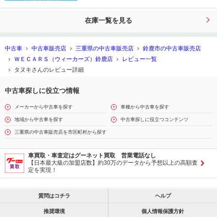
リングストップ／禁煙車／エアバッ
グ 運転席／エアバッグ 助手席／衝
在庫一覧を見る
突安全ボディ
中古車
中古車販売店
三重県の中古車販売店
鈴鹿市の中古車販売店
ＷＥＣＡＲＳ（ウィーカーズ）鈴鹿店
レビュー一覧
タヌキさんのレビュー詳細
中古車探しに役立つ情報
メーカーから中古車を探す
車種から中古車を探す
地域から中古車を探す
中古車探しに役立つコンテンツ
三重県の中古車販売店を市区町村から探す
車買取・車査定はグーネット買取 営業電話なし
【日本最大級の加盟店数】約30万のデータから予想以上の高額査
定を実現！
質問はコチラ
ヘルプ
推奨環境
個人情報保護方針