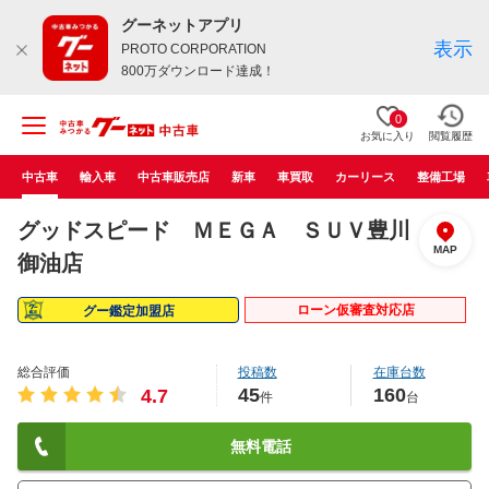
グーネットアプリ
表示
PROTO CORPORATION
800万ダウンロード達成！
0
お気に入り
閲覧履歴
中古車
輸入車
中古車販売店
新車
車買取
カーリース
整備工場
グッドスピード ＭＥＧＡ ＳＵＶ豊川
MAP
御油店
ローン仮審査対応店
グー鑑定加盟店
総合評価
投稿数
在庫台数
45
160
4.7
件
台
無料電話