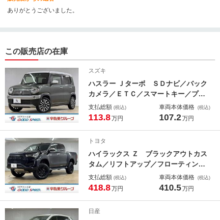
ありがとうございました。
この販売店の在庫
スズキ
ハスラー Ｊターボ ＳＤナビ／バック
カメラ／ＥＴＣ／スマートキー／プッ
シュスタート／衝突軽減／車線逸脱／
支払総額
車両本体価格
(税込)
(税込)
４ＷＤ／オートエアコン／シートヒー
113.8
107.2
万円
万円
ター／パドルシフト／ドライブレコー
ダー／ＬＥＤヘッドライト／フォグラ
トヨタ
イト
ハイラックス Ｚ ブラックアウトカス
タム／リフトアップ／フローティング
ディスプレイオーディオ／バックカメ
支払総額
車両本体価格
(税込)
(税込)
ラ／ＡｐｐｌｅＣａｒＰｌａｙ／レー
418.8
410.5
万円
万円
ダークルーズコントロール／車線逸脱
／スマートキー／プッシュスタート
日産