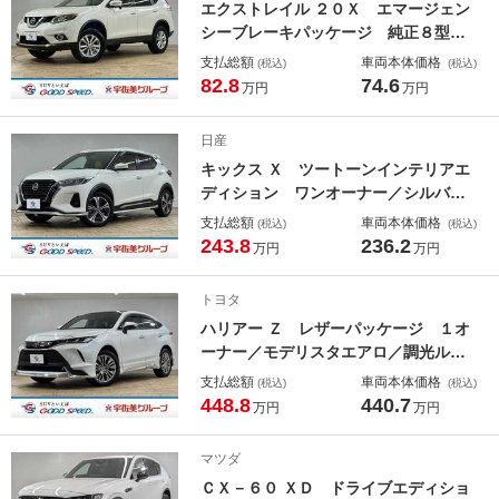
エクストレイル ２０Ｘ エマージェン
シーブレーキパッケージ 純正８型ナ
ビ／バックカメラ／４ＷＤ／カプロン
支払総額
車両本体価格
(税込)
(税込)
シート／シートヒーター／クリアラン
82.8
74.6
万円
万円
スソナー／インテリジェントキー／プ
ッシュスタート／ドライブレコーダー
日産
／フォグライト／アイドリングストッ
キックス Ｘ ツートーンインテリアエ
プ／ＬＥＤヘッド
ディション ワンオーナー／シルバー
スタイルパッケージ／全周囲カメラ／
支払総額
車両本体価格
(税込)
(税込)
デジタルインナーミラー／純正９型ナ
243.8
236.2
万円
万円
ビ／シートヒーター／ステアリングヒ
ーター／クリアランスソナー／インテ
トヨタ
リジェントキー／プッシュスタート／
ハリアー Ｚ レザーパッケージ １オ
ＬＥＤ
ーナー／モデリスタエアロ／調光ルー
フ／全周囲カメラ／ＪＢＬサウンド／
支払総額
車両本体価格
(税込)
(税込)
レーダークルーズコントロール／シー
448.8
440.7
万円
万円
トクーラー／シートヒーター／デジタ
ルインナーミラー／ブラインドスポッ
マツダ
トモニター／電動リヤゲート
ＣＸ－６０ ＸＤ ドライブエディショ