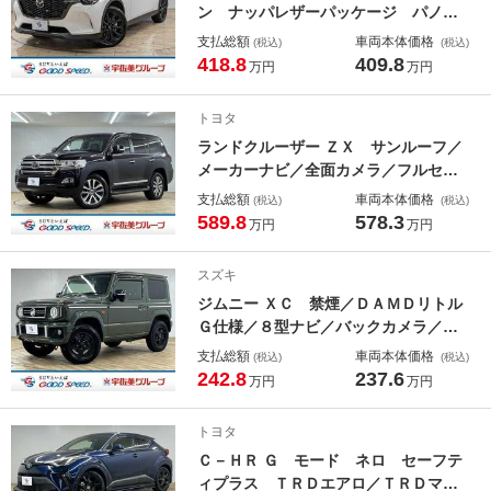
ン ナッパレザーパッケージ パノラ
マサンルーフ／ブラックナッパレザー
支払総額
車両本体価格
(税込)
(税込)
シート／全周囲カメラ／ＢＯＳＥスピ
418.8
409.8
万円
万円
ーカー／レーダークルーズコントロー
ル／電動リヤゲート／シートクーラー
トヨタ
／シートヒーター／ワイヤレス充電／
ランドクルーザー ＺＸ サンルーフ／
ＬＥＤヘッドライト
メーカーナビ／全面カメラ／フルセグ
ＴＶ／茶革／シートヒーター／ベンチ
支払総額
車両本体価格
(税込)
(税込)
レーション／ステアリングヒーター／
589.8
578.3
万円
万円
アダクティブクルーズコントロール／
パワーシート／シートメモリー／エア
スズキ
サスペンション／
ジムニー ＸＣ 禁煙／ＤＡＭＤリトル
Ｇ仕様／８型ナビ／バックカメラ／衝
突軽減／レーンキープ／シートヒータ
支払総額
車両本体価格
(税込)
(税込)
ー／丸目ライト／クルーズコントロー
242.8
237.6
万円
万円
ル／ヘッドライトウォッシャー／
トヨタ
Ｃ－ＨＲ Ｇ モード ネロ セーフテ
ィプラス ＴＲＤエアロ／ＴＲＤマフ