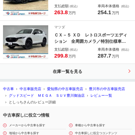
ラー／純正８型ディスプレイオーディ
支払総額
車両本体価格
(税込)
(税込)
オ／全周囲カメラ／ハーフレザーシー
263.8
254.1
万円
万円
ト／レーダークルーズコントロール／
ブラインドスポットモニター／シート
マツダ
ヒーター／ＡＣ１００Ｖ／ＥＴＣ／Ｌ
ＣＸ－５ ＸＤ レトロスポーツエディ
ＥＤ
ション 全周囲カメラ／特別仕様車／
１０．２５インチナビ／ハーフレザー
支払総額
車両本体価格
(税込)
(税込)
シート／レーダークルーズコントロー
299.8
287.7
万円
万円
ル／シートヒーター／電動リヤゲート
／ブラインドスポットモニター／ワイ
在庫一覧を見る
ヤレス充電／パドルシフト／ＬＥＤ
中古車
中古車販売店
愛知県の中古車販売店
豊川市の中古車販売店
グッドスピード ＭＥＧＡ ＳＵＶ豊川御油店
レビュー一覧
としっちさんのレビュー詳細
中古車探しに役立つ情報
メーカーから中古車を探す
車種から中古車を探す
地域から中古車を探す
中古車探しに役立つコンテンツ