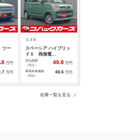
スズキ
 ツー
スペーシア ハイブリッ
ドＸ 両側電…
支払総額
.8
49.8
万円
万円
（税込）
.7
車両本体価格
48.6
万円
万円
（税込）
在庫一覧を見る