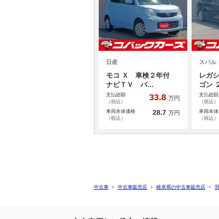
日産
スバル
モコ Ｘ 車検２年付
レガ
ナビＴＶ バ…
ゴン 
支払総額
支払総額
33.8
万円
（税込）
（税込）
車両本体価格
28.7
車両本体
万円
（税込）
（税込）
中古車
中古車販売店
岐阜県の中古車販売店