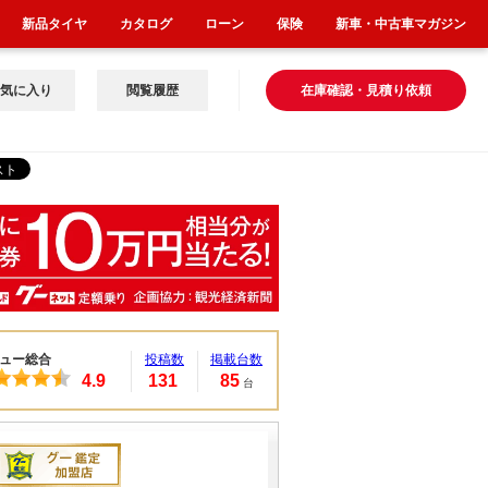
新品タイヤ
カタログ
ローン
保険
新車・中古車マガジン
気に入り
閲覧履歴
在庫確認・見積り依頼
ュー総合
投稿数
掲載台数
4.9
131
85
台