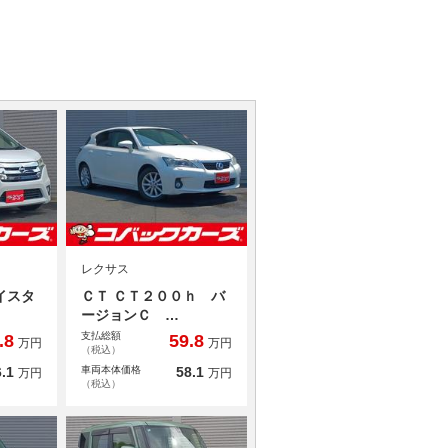
レクサス
イスタ
ＣＴ ＣＴ２００ｈ バ
ージョンＣ …
支払総額
.8
59.8
万円
万円
（税込）
.1
車両本体価格
58.1
万円
万円
（税込）