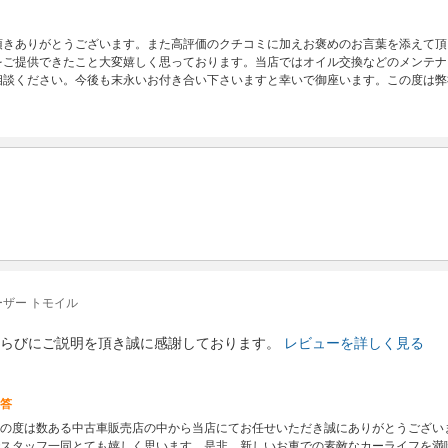
頂きありがとうございます。また高評価のクチコミに加えお褒めのお言葉を添えて頂
をご提供できたこと大変嬉しく思っております。当店ではオイル交換などのメンテナ
相談ください。今後も末永いお付き合い下さいますと幸いで御座います。この度は弊
ザー トモイル
らびにご説明を頂き誠に感謝しております。
レビューを詳しく見る
答
の度は数ある中古車販売店の中から当店にてお任せいただき誠にありがとうござい
スタッフ一同とても嬉しく思います。是非、新しいお車での素敵なカーライフを満