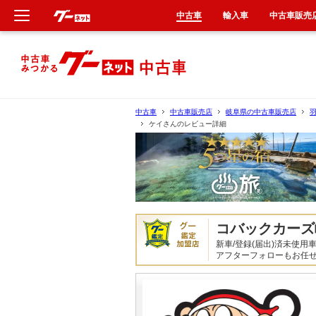
中古車
輸入車
中古車販売
新車
中古車
中古車
中古車販売店
岐阜県の中古車販売店
ケイさんのレビュー詳細
輸入車
クルマ買取
カーリース
コバックカーズ
タイヤ交換
新車/登録(届出)済未使
アフターフォローもお任
整備工場
車検