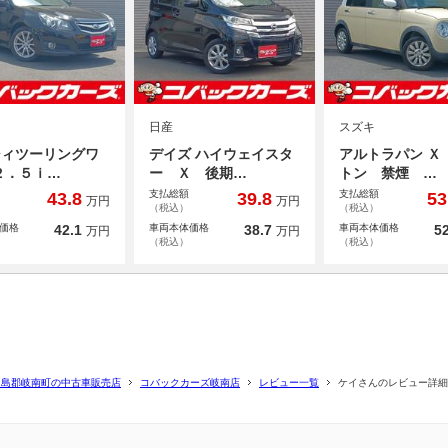
日産
スズキ
シィツーリングワ
デイズ ハイウェイスタ
アルトラパン Ｘ
２．５ｉ…
ー Ｘ 後期…
トン 禁煙 …
支払総額
支払総額
43.8
39.8
53
万円
万円
（税込）
（税込）
価格
42.1
車両本体価格
38.7
車両本体価格
52
万円
万円
（税込）
（税込）
羽島郡岐南町の中古車販売店
コバックカーズ岐南店
レビュー一覧
ケイさんのレビュー詳細