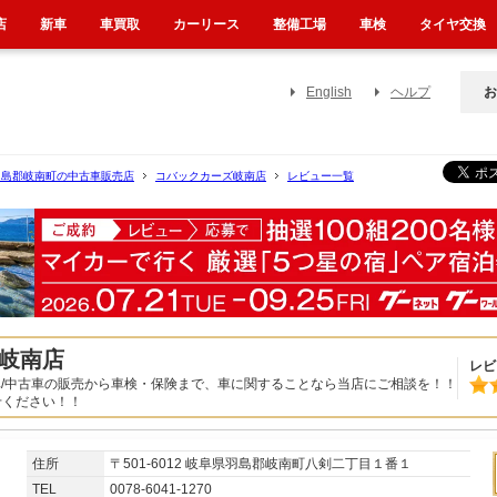
店
新車
車買取
カーリース
整備工場
車検
タイヤ交換
English
ヘルプ
お
羽島郡岐南町の中古車販売店
コバックカーズ岐南店
レビュー一覧
岐南店
レビ
用車/中古車の販売から車検・保険まで、車に関することなら当店にご相談を！！
せください！！
住所
〒501-6012 岐阜県羽島郡岐南町八剣二丁目１番１
TEL
0078-6041-1270