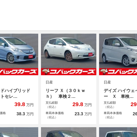
日産
日産
ードハイブリッド
リーフ Ｘ（３０ｋｗ
デイズ ハイウェ
ストセレ…
ｈ） 車検２…
ー Ｘ 車検…
支払総額
支払総額
39.8
29.8
29
万円
万円
（税込）
（税込）
価格
38.3
車両本体価格
23.3
車両本体価格
26
万円
万円
（税込）
（税込）