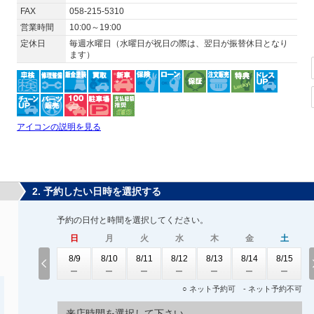
FAX
058-215-5310
営業時間
10:00～19:00
定休日
毎週水曜日（水曜日が祝日の際は、翌日が振替休日となり
ます）
アイコンの説明を見る
2. 予約したい日時を選択する
予約の日付と時間を選択してください。
日
月
火
水
木
金
土
8/9
8/10
8/11
8/12
8/13
8/14
8/15
○ ネット予約可 - ネット予約不可
来店時間を選択して下さい