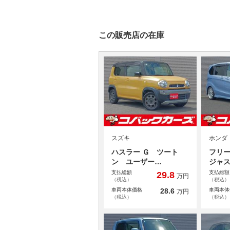
この販売店の在庫
スズキ
ホンダ
ハスラー Ｇ ツート
フリ
ン ユーザー…
ジャ
支払総額
支払総額
29.8
万円
（税込）
（税込）
車両本体価格
28.6
車両本体
万円
（税込）
（税込）