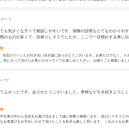
ザー Y
ても気さくな方々で相談しやすいです。保険の説明もとてもわかりやす
態のものが多くて、目移りしそうでしたが、ここで一目惚れする車に出
答
、当店のラパンとお付き合い頂き誠にありがとうございます。お車だけでなく、ス
。気に入って頂けたお車とのカーライフお楽しみください。お困りごと御座いまし
 Y.Y
てよかったです。ありがとうございました。車検など引き続きよろしく
答
中古車の中から当店をお選び頂きまして誠に有難う御座います。 並びにクチコミ
なお車選びをお手伝いさせて頂けたことを私共も嬉しく思います。 これからもお