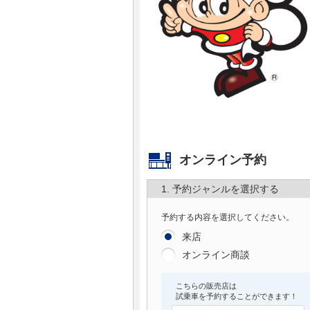
マガジン
車カタログ
自動車ローン
保険
オンライン予約
レビュー
1. 予約ジャンルを選択する
価格相場
予約する内容を選択してください。
教習所
来店
オンライン商談
用語集
こちらの販売店は
試乗車を予約することができます！