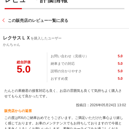
この販売店のレビュー一覧に戻る
レクサスＬＸ
を購入したユーザー
かんちゃん
お問い合わせ（見積り）
5.0
総合評価
納車までの対応
5.0
5.0
説明の分かりやすさ
5.0
おすすめ度
5.0
たんとの果糖君の接客対応も良く、お店の雰囲気も良くて気持ちよく購入さ
せてもらえて良かったです。
投稿日：2026年05月24日 13:02
販売店からの返答
この度はRXのご納車おめでとうございます。ご満足いただけた事心より嬉し
く感じております。お車のメンテナンスでもお待ちしておりますので今後と
も末永くよろしくお願いいたします。素敵なカーライフをお過ごしくださ