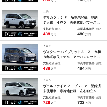
万円
万円
ター 本革巻ステアリング スズキセ
ーフティ Ａｐｐｌｅ ＣａｒＰｒａ
三菱
ｙ 純正１５ＡＷ
デリカＤ：５ Ｐ 新車未登録 即納
７人乗 ４ＷＤ 両側電動パワースラ
イドドア パワーテールゲート 電動
支払総額
車両本体価格
(税込)
(税込)
サイドステップ ホイールアーチモー
488
480
万円
万円
ル マルチアラウンドモニター シー
トヒーター ステアリングヒーター
トヨタ
純正１８ＡＷ
ヴォクシー ハイブリッドＳ－Ｚ 令和
８年式改良モデル アーバンロック
アドバンスパーク 快適利便パッケー
支払総額
車両本体価格
(税込)
(税込)
ジＨｉｇｈ デジタルインナーミラ
488
484
万円
万円
ー １０．５型コネクトナビ ドラレ
コ前後 ＰＶＭ ＢＳＭ ＨＤＭＩ
トヨタ
ＡＣ１５００Ｗ 純正１７ＡＷ
ヴェルファイア Ｚ プレミア 登録済
未使用車 寒冷地仕様 左右独立ムー
ンルーフ デジタルミラー ユニバー
支払総額
車両本体価格
(税込)
(税込)
サルステップ ヘッドアップディスプ
728
723
万円
万円
レイ チームメイト アドバンスドラ