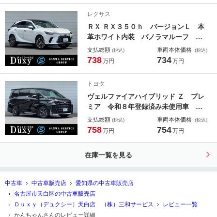
イブ＆パーク 置くだけ充電 ＨＤＭ
レクサス
Ｉ入力端子 純正１９ＡＷ
ＲＸ ＲＸ３５０ｈ バージョンＬ 本
革ホワイト内装 パノラマルーフ デ
ジタルミラー 後席電動リクライニン
支払総額
車両本体価格
(税込)
(税込)
グ 全席シートヒーター＆ベンチレー
738
734
万円
万円
ション アドバンストパーク＆ドライ
ブ ＨＤＭＩ入力端子 ＡＣ１００
トヨタ
Ｖ シートメモリ 純正２１ＡＷ
ヴェルファイアハイブリッド Ｚ プレ
ミア 令和８年登録済み未使用車 内
装サンセットブラウン ユニバーサル
支払総額
車両本体価格
(税込)
(税込)
ステップ 左右独立ムーンルーフ デ
758
754
万円
万円
ジタルミラー ヘッドアップディスプ
レイ トヨタチームメイト ＡＣ１０
在庫一覧を見る
０Ｖ ＨＤＭＩ入力端子 純正１９Ａ
Ｗ
中古車
中古車販売店
愛知県の中古車販売店
名古屋市天白区の中古車販売店
Ｄｕｘｙ（デュクシー）天白店 （株）三和サービス
レビュー一覧
かんちゃんさんのレビュー詳細