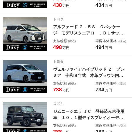
ー アドバンストパーク ブラインド
438
434
万円
万円
スポットモニター シートヒーター＆
ベンチレーション ドラレコ前後 ナ
トヨタ
ノイーＸ ＥＴＣ 純正１８ＡＷ
アルファード ２．５Ｓ Ｃパッケー
ジ モデリスタエアロ ＪＢＬサウン
ド リアエンター ツインムーンルー
支払総額
車両本体価格
(税込)
(税込)
フ デジタルミラー シグネチャーイ
498
494
万円
万円
ルミ ＣＤ／ＤＶＤ ＢＳＭ ＰＶ
Ｍ １０．５インチＴコネクトナビ
トヨタ
フルセグＴＶ ３眼ＬＥＤヘッドラン
ヴェルファイアハイブリッド Ｚ プレ
プ
ミア 令和８年式 本革ブラウン内
装 デジタルミラー 左右独立ムーン
支払総額
車両本体価格
(税込)
(税込)
ルーフ アドバンストドライブ＆パー
738
734
万円
万円
ク ヘッドアップディスプレイ シー
トヒーター＆ベンチレーション 電動
スズキ
オットマン ドラレコ前後 純正１９
ジムニーシエラ ＪＣ 登録済み未使用
ＡＷ
車 １０．１型ディスプレイオーディ
オ アダプティブクルーズコントロー
支払総額
車両本体価格
(税込)
(税込)
ル ＬＥＤヘッドランプ シートヒー
288
283