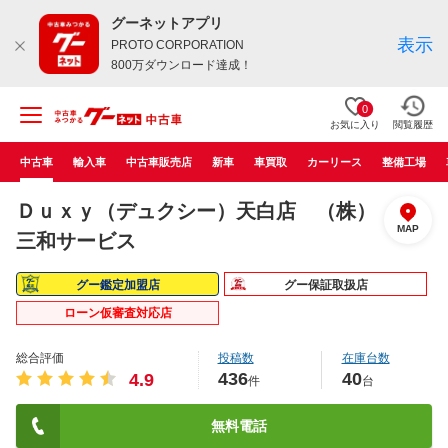
グーネットアプリ
表示
PROTO CORPORATION
800万ダウンロード達成！
0
お気に入り
閲覧履歴
中古車
輸入車
中古車販売店
新車
車買取
カーリース
整備工場
Ｄｕｘｙ（デュクシー）天白店 （株）
MAP
三和サービス
グー鑑定加盟店
グー保証取扱店
ローン仮審査対応店
総合評価
投稿数
在庫台数
436
40
4.9
件
台
無料電話