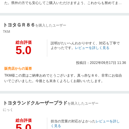
た。県外の方でも安心してご購入いただけますよう、これからも努めてまい
ります。今後ともメンテナンス等ご利用くださいませ。
トヨタＧＲ８６
を購入したユーザー
TKM
総合評価
説明がたいへんわかりやすく、対応も丁寧で
5.0
よかったです。
レビューを詳しく見る
投稿日：2022年09月17日 11:36
販売店からの返答
TKM様この度はご納車おめでとうございます。真っ赤な８６、非常にお似合
いでございました。今後とも末永くよろしくお願いいたします。
トヨタランドクルーザープラド
を購入したユーザー
にっく
総合評価
担当の営業の対応がよかった
レビューを詳し
5.0
く見る