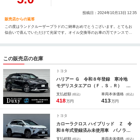
投稿日：2024年10月13日 12:35
販売店からの返答
この度はランドクルーザープラドのご納車おめでとうございます。とてもお
似合いで喜んでいただけて光栄です。オイル交換等のお車の万てナンスでも
お待ちしております。素敵なカーライフをお過ごしください。
この販売店の在庫
トヨタ
ハリアー Ｇ 令和８年登録 寒冷地
モデリスタエアロ（Ｆ．Ｓ．Ｒ） Ｐ
ＶＭ ＢＳＭ シートヒーター ステ
支払総額
車両本体価格
(税込)
(税込)
アリングヒーター デジタルミラー
418
413
万円
万円
ＨＤＭＩ入力 １２．３型コネクトナ
ビ ヘッドアップディスプレイ 純正
トヨタ
１７ＡＷ
カローラクロス ハイブリッド Ｚ 令
和８年式登録済み未使用車 パノラマ
ルーフ パノラミックビューモニタ
支払総額
車両本体価格
(税込)
(税込)