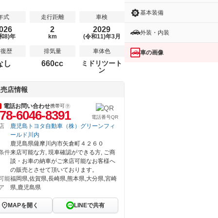
基本装備
年式
走行距離
車検
026
2
2029
外装・内装
和8)年
km
(令和11)年3月
修復歴
排気量
車体色
車の画像
なし
660cc
ミドリツート
ン
販売店情報
電話お問い合わせ
携帯可
78-6046-8391
電話番号QR
店
鹿児島トヨタ自動車（株）グリーンフィ
ールド川内
鹿児島県薩摩川内市矢倉町４２６０
条件
来店可能な方, 現車確認ができる方, ご商
談・お車の納車がご来店可能なお客様へ
の販売とさせて頂いております。
可能
福岡県,佐賀県,長崎県,熊本県,大分県,宮崎
ア
県,鹿児島県
MAPを開く
LINEで共有