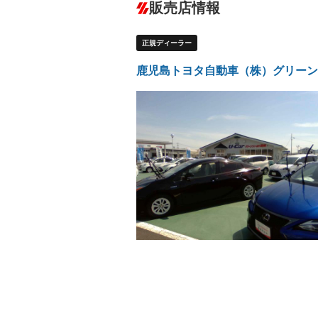
－
販売店情報
オーディオ：ミュージックプレイヤー接
盗難防止システム
アイドリ
ヘッドライトウォッシャ
革シート
－
－
ー
正規ディーラー
Bluetooth接続
100V電源
－
－
LEDヘッドランプ
HID(キ
－
鹿児島トヨタ自動車（株）グリーン
レンタカーアップ
展示・試
－
－
ETC
エアロ
－
－
ランフラットタイヤ
パワーシ
－
－
フルフラットシート
チップア
－
－
シートヒーター
ウォーク
－
－
フロントカメラ
シートエ
－
－
ルーフレール
エアサス
－
－