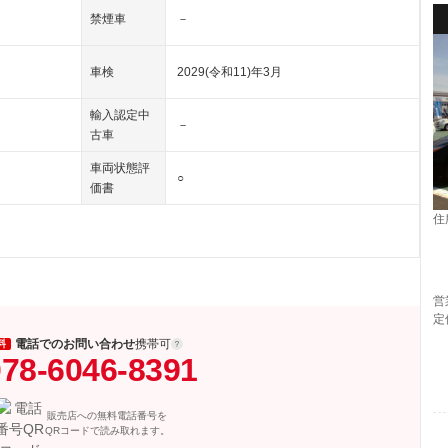
禁煙車
－
車検
2029(令和11)年3月
輸入認定中
－
古車
車両状態評
○
価書
住
営
定
電話でのお問い合わせ
携帯可
料
78-6046-8391
販売店への無料電話番号を
QRコードで読み取れます。