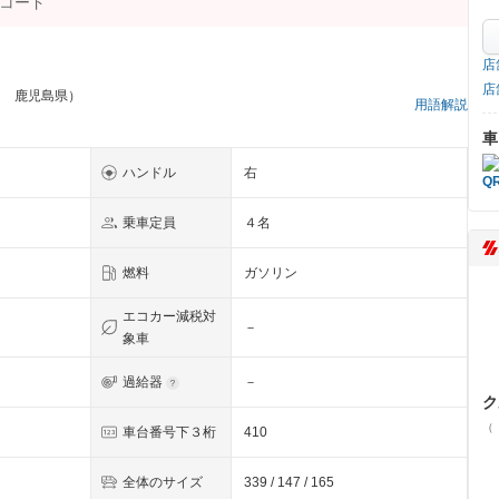
店
店
ス 鹿児島県）
用語解説
車
ハンドル
右
乗車定員
４名
燃料
ガソリン
エコカー減税対
－
象車
過給器
－
ク
（
車台番号下３桁
410
全体のサイズ
339 / 147 / 165