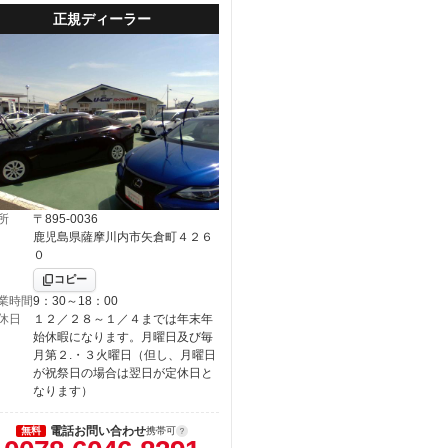
正規ディーラー
所
〒895-0036
鹿児島県薩摩川内市矢倉町４２６
０
コピー
業時間
9：30～18：00
休日
１２／２８～１／４までは年末年
始休暇になります。月曜日及び毎
月第２.・３火曜日（但し、月曜日
が祝祭日の場合は翌日が定休日と
なります）
電話お問い合わせ
無料
携帯可