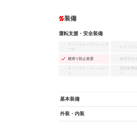
装備
運転支援・安全装備
オートクルーズコントロ
レーンア
－
－
ール
横滑り防止装置
衝突安全
－
オートマチックハイビー
頸部衝撃
－
－
ム
ト
基本装備
外装・内装
エアバッグ：運転席/助手席/サイド
ABS
エアコン
カーナビ
－
ダウンヒルアシストコントロール