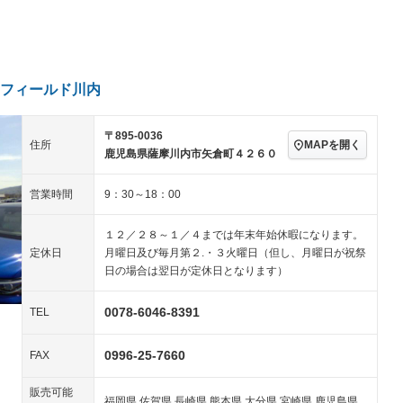
続可
－ビジュアル
アルミホイール
－
－
ングストップ
ドライブレコーダー
USB入力端子
－
－
ハーフレザーシート
キーレス
－
クリーンディーゼル
センターデフロック
－
－
セノンライト)
ポータブルナビ
バックカメラ
－
フィールド川内
乗車
電動格納ミラー
－
スマートキー
ローダウン
－
〒895-0036
装備略号／用語解説
MAPを開く
住所
ート
3列シート
ベンチシート
－
鹿児島県薩摩川内市矢倉町４２６０
ップシート
オットマン
電動格納サードシート
－
－
営業時間
9：30～18：00
スルー
後席モニター
電動リアゲート
－
－
１２／２８～１／４までは年末年始休暇になります。
アコン
全周囲カメラ
サイドカメラ
－
－
定休日
月曜日及び毎月第２.・３火曜日（但し、月曜日が祝祭
日の場合は翌日が定休日となります）
ペンション
0078-6046-8391
TEL
装備略号／用語解説
0996-25-7660
FAX
販売可能
福岡県,佐賀県,長崎県,熊本県,大分県,宮崎県,鹿児島県