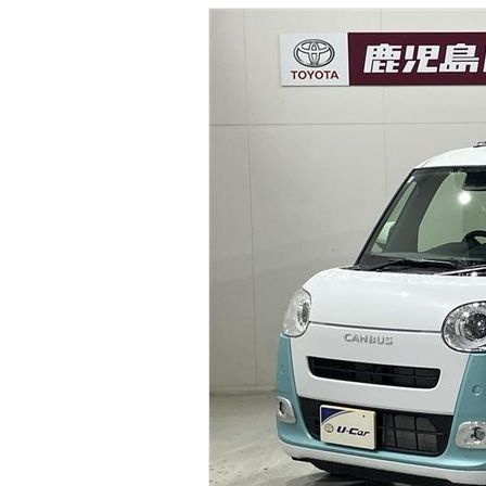
マガジン
車カタログ
自動車ローン
保険
レビュー
価格相場
教習所
用語集