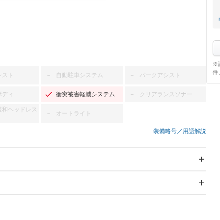
※
件
シスト
自動駐車システム
パークアシスト
－
－
ボディ
衝突被害軽減システム
クリアランスソナー
－
緩和ヘッドレス
オートライト
－
装備略号／用語解説
スライドドア：両面電動
サンルーフ
－
Wエアコン
リフトアップ
－
－
TV：フルセグ
パワーステアリング
パワーウィンドウ