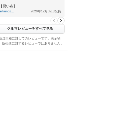
【悪い点】
特になし
mikunoz...
2020年12月02日投稿
クルマレビューをすべて見る
該当車種に対してのレビューです。表示物
、販売店に対するレビューではありません。