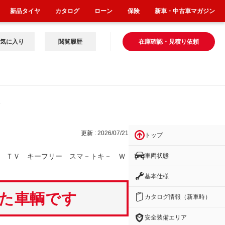
新品タイヤ
カタログ
ローン
保険
新車・中古車マガジン
気に入り
閲覧履歴
在庫確認・見積り依頼
リー
更新 : 2026/07/21
トップ
車両状態
 ＴＶ キーフリー スマ－トキ－ Ｗ
基本仕様
いた車輌です
カタログ情報（新車時）
安全装備エリア