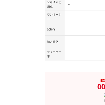
登録済未使
－
用車
ワンオーナ
－
ー
記録簿
○
輸入経路
－
ディーラー
－
車
無
00