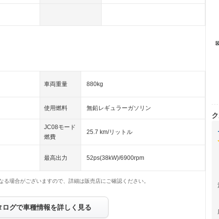
車両重量
880kg
使用燃料
無鉛レギュラーガソリン
ク
JC08モード
25.7 km/リットル
燃費
最高出力
52ps(38kW)/6900rpm
なる場合がございますので、詳細は販売店にご確認ください。
タログで車種情報を詳しく見る