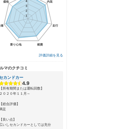
4
4
価格
価格
内装
内装
3
3
2
2
1
1
装備
装備
走行
走行
乗り心地
乗り心地
燃費
燃費
評価詳細を見る
ルマのクチコミ
セカンドカー
4.9
【所有期間または運転回数】
２０２０年１１月～
【総合評価】
満足
【良い点】
広いしセカンドカーとしては充分