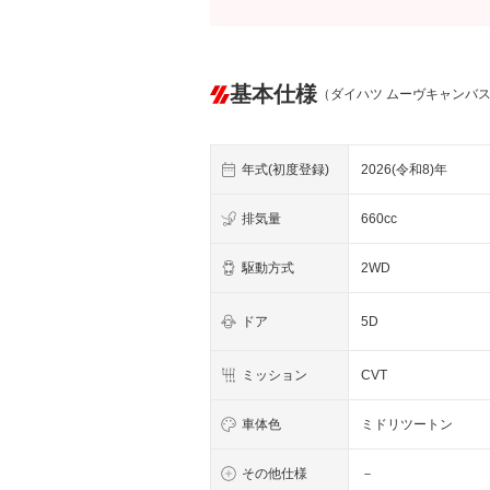
基本仕様
（ダイハツ ムーヴキャンバ
年式(初度登録)
2026(令和8)年
排気量
660cc
駆動方式
2WD
ドア
5D
ミッション
CVT
車体色
ミドリツートン
その他仕様
－