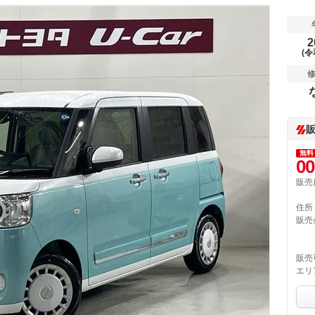
2
(令
無料
00
販売
住所
販売
販売
エリ