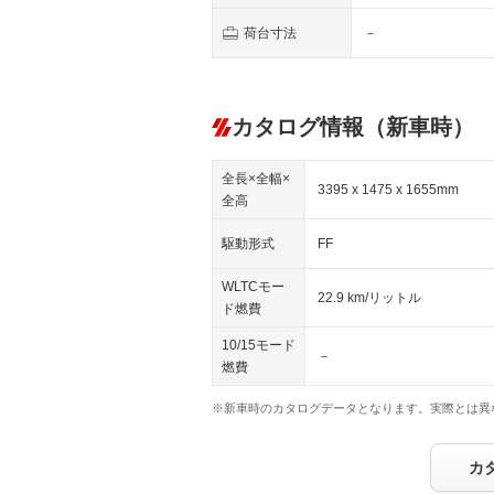
荷台寸法
－
カタログ情報（新車時）
全長×全幅×
3395 x 1475 x 1655mm
全高
駆動形式
FF
WLTCモー
22.9 km/リットル
ド燃費
10/15モード
－
燃費
※新車時のカタログデータとなります。実際とは異
カ